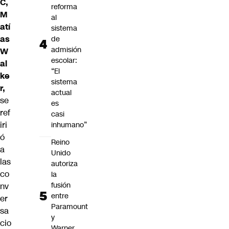
C,
reforma
M
al
atí
sistema
as
de
admisión
W
escolar:
al
“El
ke
sistema
r,
actual
se
es
ref
casi
iri
inhumano”
ó
Reino
a
Unido
las
autoriza
co
la
fusión
nv
entre
er
Paramount
sa
y
cio
Warner