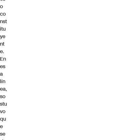
o
co
nst
itu
ye
nt
e.
En
es
a
lín
ea,
so
stu
vo
qu
e
se