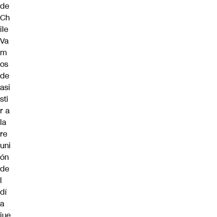
de
Ch
ile
Va
m
os
de
asi
sti
r a
la
re
uni
ón
de
l
dí
a
jue