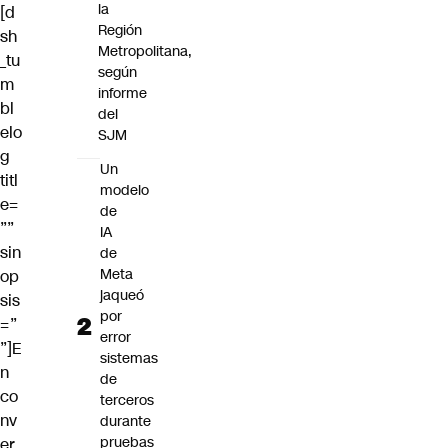
la
[d
Región
sh
Metropolitana,
_tu
según
m
informe
bl
del
elo
SJM
g
Un
titl
modelo
e=
de
””
IA
sin
de
Meta
op
jaqueó
sis
por
=”
error
”]E
sistemas
n
de
co
terceros
nv
durante
pruebas
er