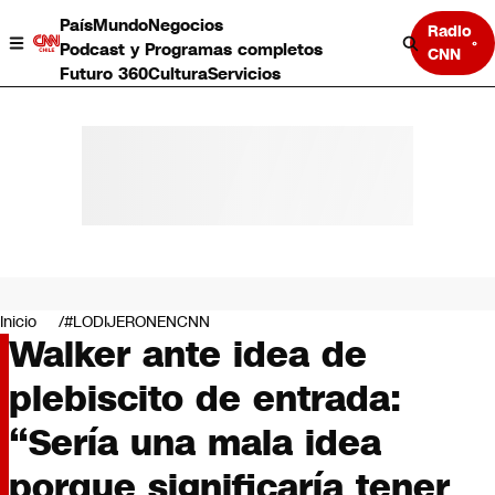
País
Mundo
Negocios
Radio
Podcast y Programas completos
CNN
Futuro 360
Cultura
Servicios
País
Mundo
Negocios
Inicio
#LODIJERONENCNN
Walker ante idea de
Deportes
Programas completos
plebiscito de entrada:
Cultura
Servicios
“Sería una mala idea
Bits
CNN Data
porque significaría tener
CNN tiempo