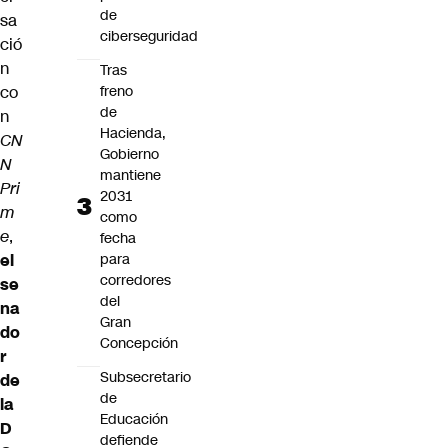
de
sa
ciberseguridad
ció
n
Tras
co
freno
de
n
Hacienda,
CN
Gobierno
N
mantiene
Pri
2031
m
como
e
,
fecha
el
para
corredores
se
del
na
Gran
do
Concepción
r
Subsecretario
de
de
la
Educación
D
defiende