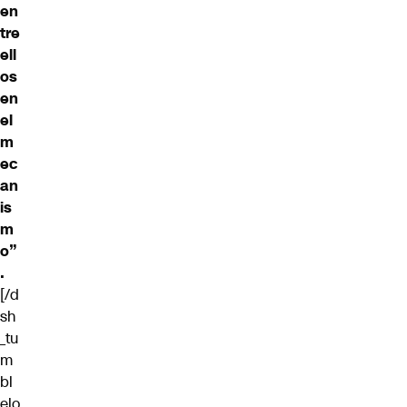
en
tre
ell
os
en
el
m
ec
an
is
m
o”
.
[/d
sh
_tu
m
bl
elo