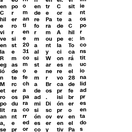
s
fi
en
el:
vi
o
ie
po
en
en
tr
C
sit
m
nt
r
C
de
e
or
a
an
os
er
hil
re
Pa
te
a
ti
po
ro
e
fo
ra
de
C
en
r
r
vi
r
m
A
hil
e
in
si
ve
m
ou
pe
e:
20
co
st
en
a
nt
la
To
31
ns
e
la
al
y
ci
ca
co
tit
m
R
si
W
on
rá
m
uc
as
eg
st
ar
es
n
o
io
de
ió
e
ne
re
el
fe
na
te
n
m
r
vo
28
ch
lid
rc
M
a
Br
ca
de
a
ad
er
et
de
os
pr
fe
pa
pr
os
ro
ad
.
isi
br
ra
es
du
po
mi
Di
ón
er
co
en
ra
lit
si
sc
pr
o
rr
ta
nt
an
ón
ov
ev
en
ed
do
e
a,
es
er
en
el
or
s
pr
se
co
y
tiv
Pa