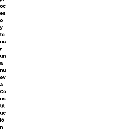
oc
es
o
y
te
ne
r
un
a
nu
ev
a
Co
ns
tit
uc
ió
n