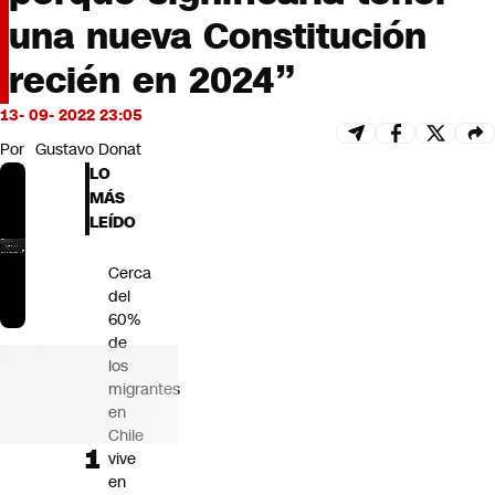
Futuro 360
una nueva Constitución
Opinión
recién en 2024”
13- 09- 2022 23:05
Por
Gustavo Donat
LO
MÁS
LEÍDO
Cerca
del
60%
de
los
migrantes
en
Chile
vive
en