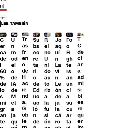
g]
LEE TAMBIÉN
Tr
T
U
C
Su
R
Jo
Fo
as
C
n
er
bs
ei
aq
o
fr
de
m
ca
ec
no
uí
Fi
en
cl
od
de
re
U
n
gh
o
ar
el
l
ta
ni
La
te
de
a
o
60
ri
do
ví
rs
H
ad
de
%
o
au
n
an
ac
mi
IA
de
de
to
Le
un
ie
si
de
lo
Ed
riz
ón
ci
nd
bl
M
s
uc
a
de
a
a,
es
et
mi
ac
la
ja
su
G
re
a
gr
ió
fu
la
cu
ob
qu
ja
an
n
si
cá
ar
ie
er
qu
te
de
ón
rc
ta
rn
im
eó