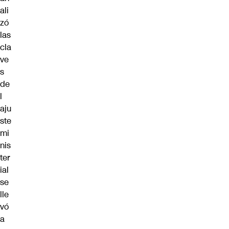
ali
zó
las
cla
ve
s
de
l
aju
ste
mi
nis
ter
ial
se
lle
vó
a