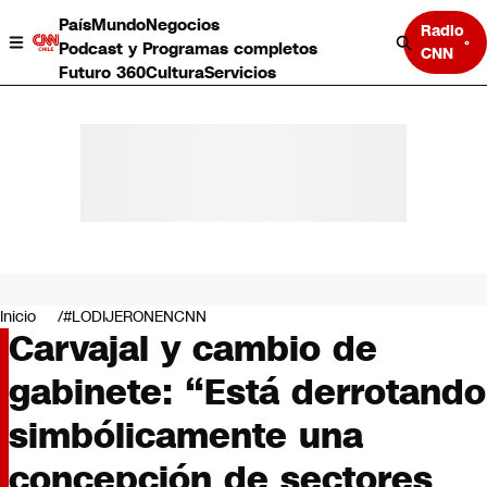
País
Mundo
Negocios
Radio
Podcast y Programas completos
CNN
Futuro 360
Cultura
Servicios
País
Mundo
Negocios
Inicio
#LODIJERONENCNN
Carvajal y cambio de
Deportes
Programas completos
gabinete: “Está derrotando
Cultura
Servicios
simbólicamente una
Bits
CNN Data
concepción de sectores
CNN tiempo