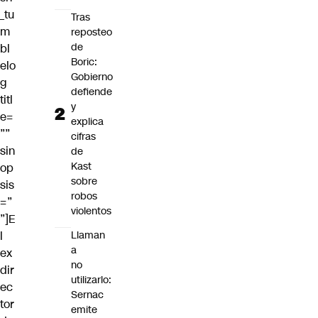
_tu
Tras
m
reposteo
de
bl
Boric:
elo
Gobierno
g
defiende
titl
y
e=
explica
””
cifras
sin
de
Kast
op
sobre
sis
robos
=”
violentos
”]E
l
Llaman
a
ex
no
dir
utilizarlo:
ec
Sernac
tor
emite