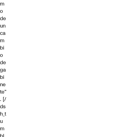
m
o
de
un
ca
m
bi
o
de
ga
bi
ne
te”
. [/
ds
h_t
u
m
bl