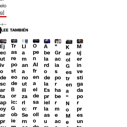
elo
g]
LEE TAMBIÉN
Tr
O
Ll
A
"
M
Ej
K
as
pe
a
be
Gr
uj
ec
ar
re
n
m
la
ac
er
ut
ol
po
AI
an
rd
ia
in
iv
G
st
fr
a
o
s
ve
o
es
eo
en
no
de
po
sti
de
tr
de
a
ut
la
r
ga
sc
en
B
el
ili
Es
ha
da
ar
a
or
de
za
pr
be
po
ta
“
ic:
sa
rl
iel
r
r
ap
N
G
rr
o:
la
m
pr
oy
o
ob
oll
Se
as
e
es
ar
M
ie
o
rn
u
ac
un
pr
e
rn
de