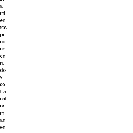
a
mi
en
tos
pr
od
uc
en
rui
do
y
se
tra
nsf
or
m
an
en