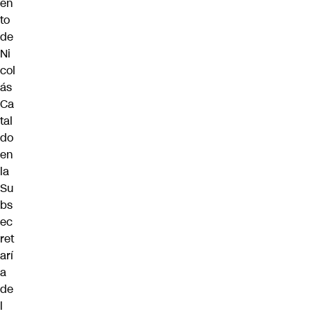
en
to
de
Ni
col
ás
Ca
tal
do
en
la
Su
bs
ec
ret
arí
a
de
l