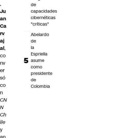
,
de
Ju
capacidades
cibernéticas
an
"críticas"
Ca
rv
Abelardo
aj
de
la
al
,
Espriella
co
asume
nv
como
er
presidente
só
de
co
Colombia
n
CN
N
Ch
ile
y
an