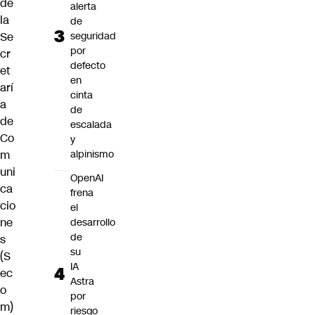
de
alerta
la
de
Se
seguridad
por
cr
defecto
et
en
arí
cinta
a
de
de
escalada
Co
y
m
alpinismo
uni
OpenAI
ca
frena
cio
el
ne
desarrollo
de
s
su
(S
IA
ec
Astra
o
por
m)
riesgo