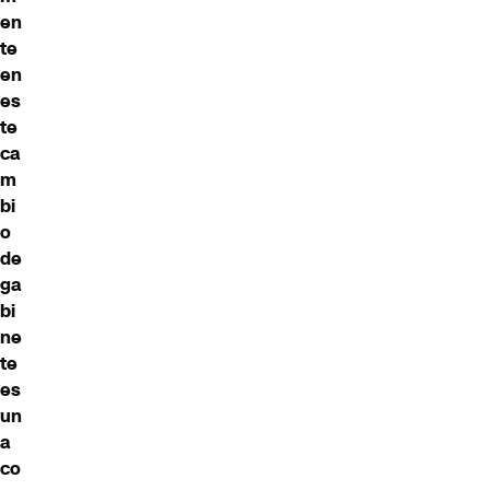
en
te
en
es
te
ca
m
bi
o
de
ga
bi
ne
te
es
un
a
co