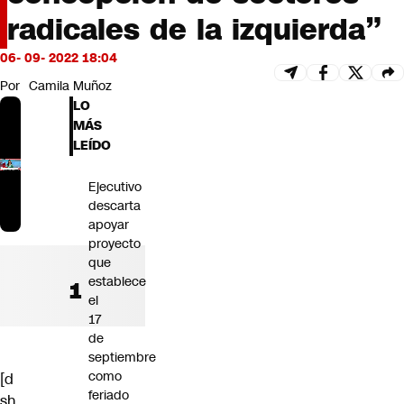
Futuro 360
radicales de la izquierda”
Opinión
06- 09- 2022 18:04
Por
Camila Muñoz
LO
MÁS
LEÍDO
Ejecutivo
descarta
apoyar
proyecto
que
establece
el
17
de
septiembre
como
[d
feriado
sh