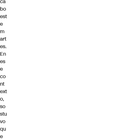
ca
bo
est
e
m
art
es.
En
es
e
co
nt
ext
o,
so
stu
vo
qu
e