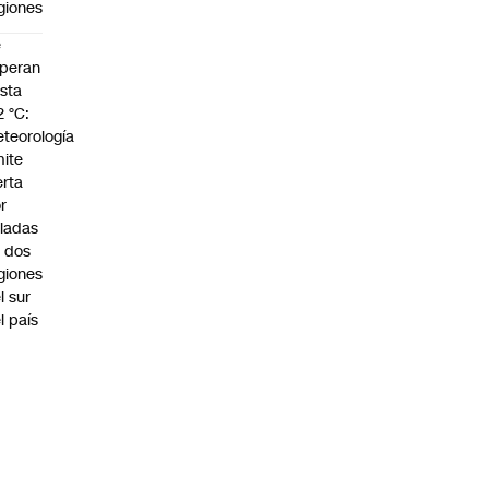
giones
e
peran
sta
2 °C:
teorología
ite
erta
r
ladas
 dos
giones
l sur
l país