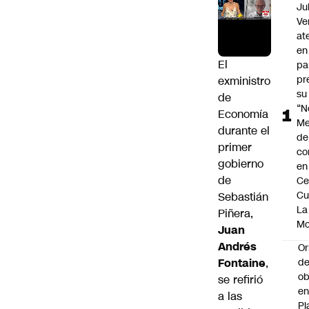
Ju
Ve
at
en
El
pa
pr
exministro
su
de
“N
Economía
Me
durante el
de
primer
co
gobierno
en
de
Ce
Cu
Sebastián
La
Piñera,
M
Juan
Andrés
Or
Fontaine
,
de
ob
se refirió
e
a las
Pl