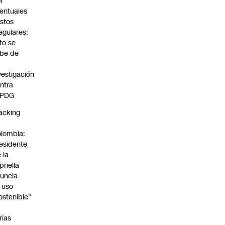
r
entuales
stos
regulares:
to se
be de
vestigación
ntra
 PDG
acking
n
lombia:
esidente
 la
priella
uncia
 uso
ostenible"
n
rias