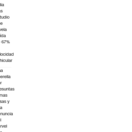
lia
as
tudio
ue
vela
ída
e 67%
n
locidad
hicular
na
erella
r
esuntas
rmas
lsas y
na
nuncia
l
rvel