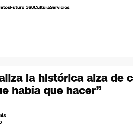
letos
Futuro 360
Cultura
Servicios
iza la histórica alza de 
que había que hacer”
MÁS
O