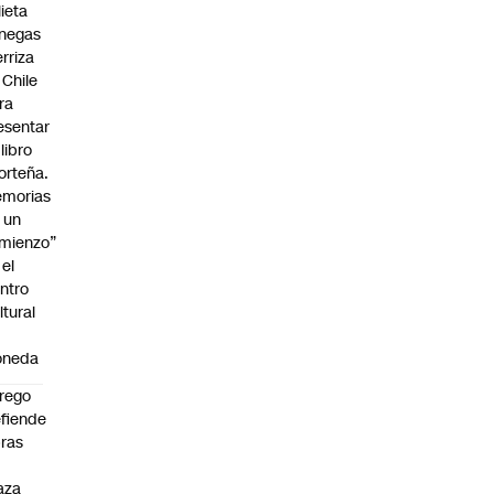
lieta
negas
erriza
 Chile
ra
esentar
 libro
orteña.
morias
 un
mienzo”
 el
ntro
ltural
oneda
rego
fiende
ras
n
aza