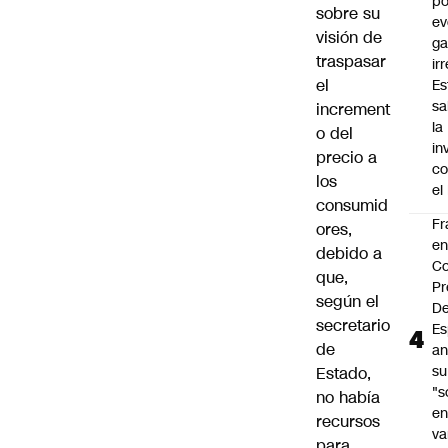
po
sobre su
ev
visión de
ga
traspasar
ir
el
Es
sa
increment
la
o del
in
precio a
co
los
el
consumid
Fr
ores,
e
debido a
Co
que,
Pr
según el
De
secretario
Es
de
an
su
Estado,
"s
no había
e
recursos
va
para