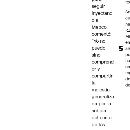
re
seguir
S
inyectand
es
o al
ha
Mepco,
-1
comentó:
Me
“Yo no
em
puedo
al
sino
po
he
comprend
en
er y
re
compartir
de
la
de
molestia
generaliza
da por la
subida
del costo
de los