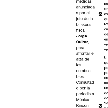
medidas
Ita
anunciada
tr
s por el
es
jefe de la
q
billetera
re
ca
fiscal,
d
Jorge
e
Quiroz
,
ve
para
ve
afrontar el
U
alza de
qu
los
po
combusti
pr
bles.
fi
Consultad
fa
o por la
u
de
periodista
de
Mónica
Se
Rincón