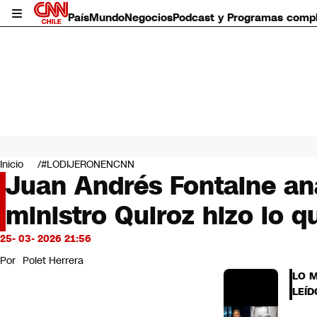
País
Mundo
Negocios
Podcast y Programas comp
País
Mundo
Inicio
#LODIJERONENCNN
Negocios
Juan Andrés Fontaine anal
Deportes
ministro Quiroz hizo lo 
Programas completos
Cultura
Servicios
25- 03- 2026 21:56
Bits
Por
Polet Herrera
CNN Data
LO 
CNN tiempo
LEÍD
Futuro 360
Opinión