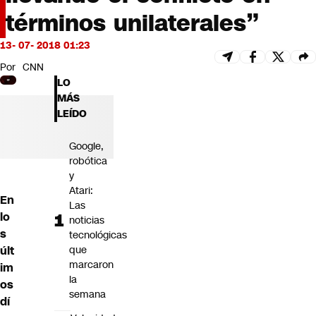
Futuro 360
términos unilaterales”
Opinión
13- 07- 2018 01:23
Por
CNN
LO
MÁS
LEÍDO
Google,
robótica
y
Atari:
En
Las
lo
noticias
s
tecnológicas
últ
que
marcaron
im
la
os
semana
dí