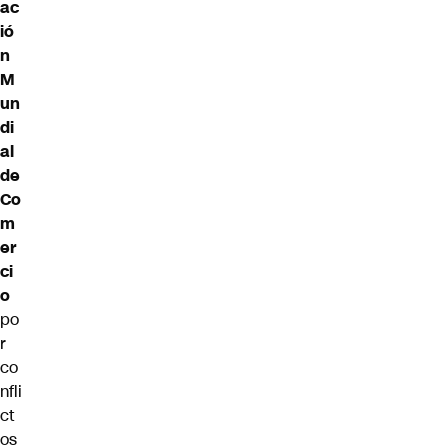
ac
ió
n
M
un
di
al
de
Co
m
er
ci
o
po
r
co
nfli
ct
os