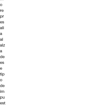
o
re
pr
es
ali
a
al
alz
a
de
es
e
tip
o
de
im
pu
est