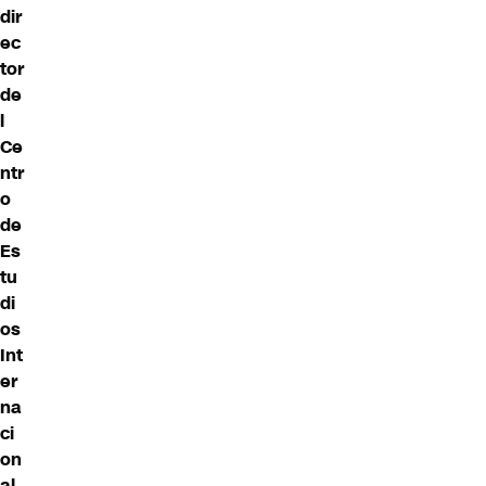
dir
ec
tor
de
l
Ce
ntr
o
de
Es
tu
di
os
Int
er
na
ci
on
al