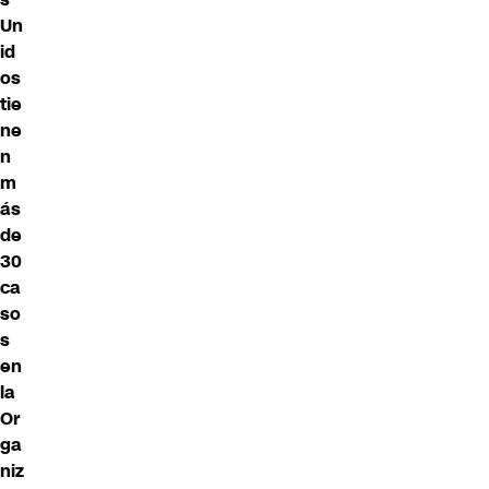
Un
id
os
tie
ne
n
m
ás
de
30
ca
so
s
en
la
Or
ga
niz