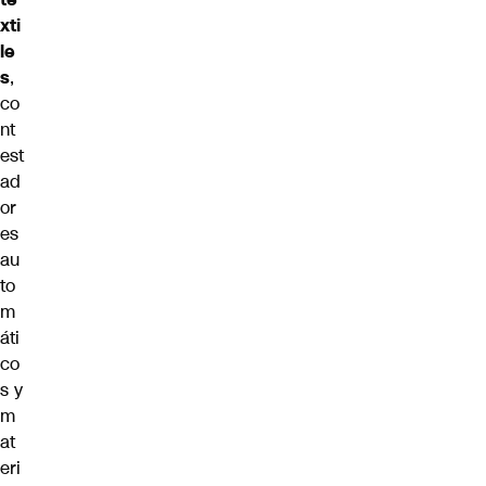
xti
le
s
,
co
nt
est
ad
or
es
au
to
m
áti
co
s y
m
at
eri