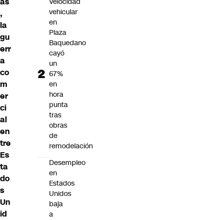
as
Velocidad
vehicular
,
en
la
Plaza
gu
Baquedano
err
cayó
a
un
co
67%
m
en
hora
er
punta
ci
tras
al
obras
en
de
tre
remodelación
Es
Desempleo
ta
en
do
Estados
s
Unidos
Un
baja
id
a