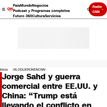
País
Mundo
Negocios
Radio
Podcast y Programas completos
CNN
Futuro 360
Cultura
Servicios
País
Mundo
Negocios
Inicio
#LODIJERONENCNN
Jorge Sahd y guerra
Deportes
Programas completos
comercial entre EE.UU. y
Cultura
Servicios
China: “Trump está
Bits
CNN Data
llevando el conflicto en
CNN tiempo