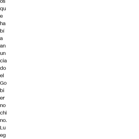
os
qu
e
ha
bí
a
an
un
cia
do
el
Go
bi
er
no
chi
no.
Lu
eg