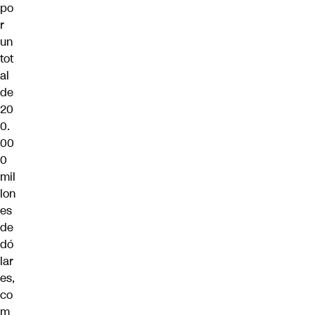
po
r
un
tot
al
de
20
0.
00
0
mil
lon
es
de
dó
lar
es,
co
m