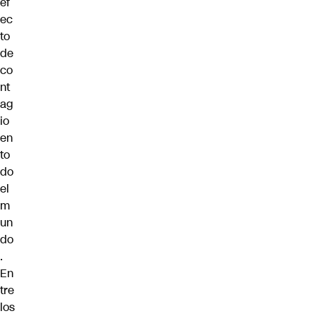
ef
ec
to
de
co
nt
ag
io
en
to
do
el
m
un
do
.
En
tre
los