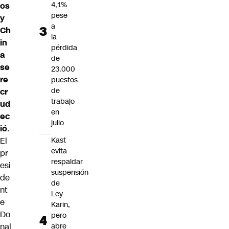
4,1%
os
pese
y
a
Ch
la
in
pérdida
a
de
se
23.000
re
puestos
de
cr
trabajo
ud
en
ec
julio
ió
.
El
Kast
evita
pr
respaldar
esi
suspensión
de
de
nt
Ley
e
Karin,
Do
pero
nal
abre