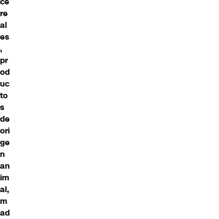
ce
re
al
es
,
pr
od
uc
to
s
de
ori
ge
n
an
im
al,
m
ad