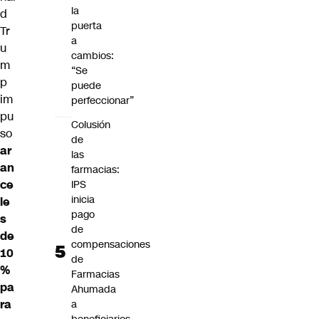
la
d
puerta
Tr
a
u
cambios:
m
“Se
p
puede
im
perfeccionar”
pu
Colusión
so
de
ar
las
an
farmacias:
ce
IPS
inicia
le
pago
s
de
de
compensaciones
10
de
%
Farmacias
pa
Ahumada
ra
a