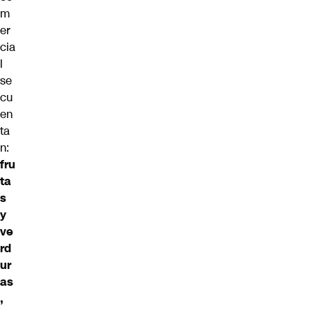
m
er
cia
l
se
cu
en
ta
n:
fru
ta
s
y
ve
rd
ur
as
,