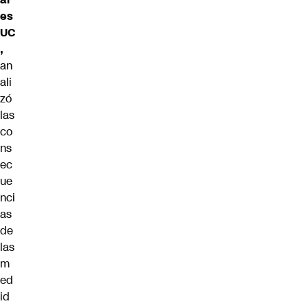
es
UC
,
an
ali
zó
las
co
ns
ec
ue
nci
as
de
las
m
ed
id