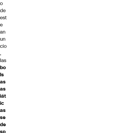
o
de
est
e
an
un
cio
,
las
bo
ls
as
as
iát
ic
as
se
de
sp