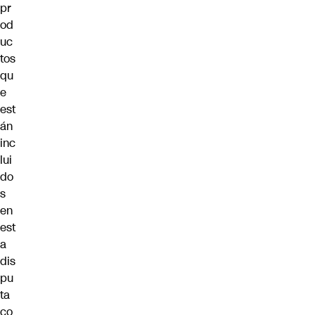
pr
od
uc
tos
qu
e
est
án
inc
lui
do
s
en
est
a
dis
pu
ta
co