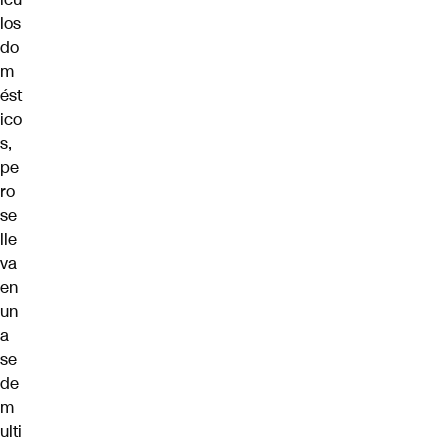
los
do
m
ést
ico
s,
pe
ro
se
lle
va
en
un
a
se
de
m
ulti