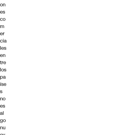
on
es
co
m
er
cia
les
en
tre
los
pa
íse
s
no
es
al
go
nu
ev