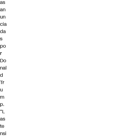
as
an
un
cia
da
s
po
r
Do
nal
d
Tr
u
m
p.
“L
as
te
nsi