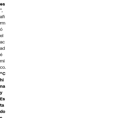
es
”,
afi
rm
ó
el
ac
ad
é
mi
co.
“C
hi
na
y
Es
ta
do
s