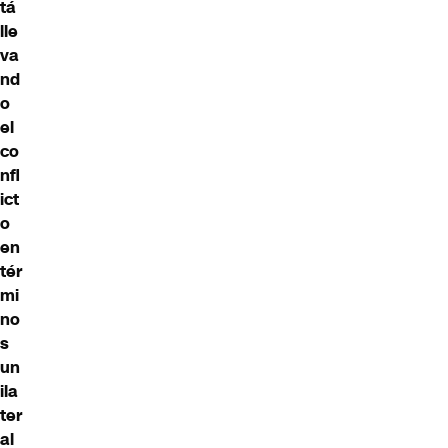
tá
lle
va
nd
o
el
co
nfl
ict
o
en
tér
mi
no
s
un
ila
ter
al