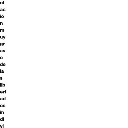
ol
ac
ió
n
m
uy
gr
av
e
de
la
s
lib
ert
ad
es
in
di
vi