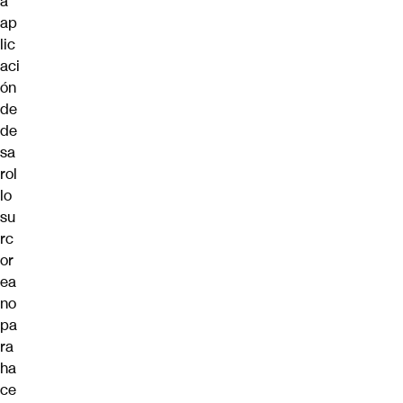
a
ap
lic
aci
ón
de
de
sa
rol
lo
su
rc
or
ea
no
pa
ra
ha
ce