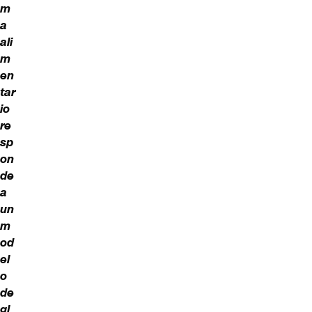
m
a
ali
m
en
tar
io
re
sp
on
de
a
un
m
od
el
o
de
gl