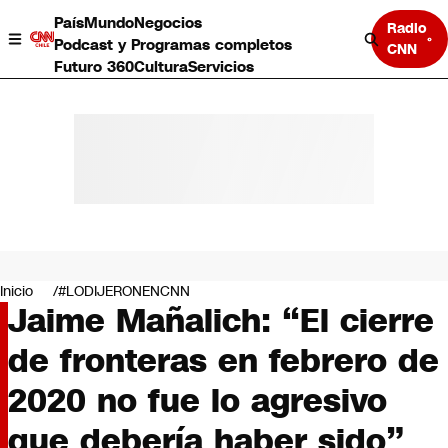
País
Mundo
Negocios
Radio
Podcast y Programas completos
CNN
Futuro 360
Cultura
Servicios
País
Mundo
Negocios
Inicio
#LODIJERONENCNN
Jaime Mañalich: “El cierre
Deportes
Programas completos
de fronteras en febrero de
Cultura
Servicios
2020 no fue lo agresivo
Bits
CNN Data
que debería haber sido”
CNN tiempo