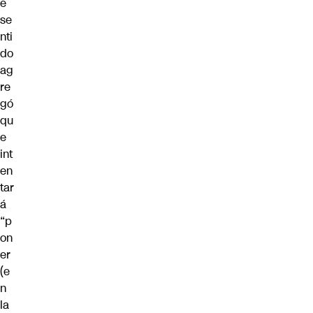
e
se
nti
do
ag
re
gó
qu
e
int
en
tar
á
“p
on
er
(e
n
la