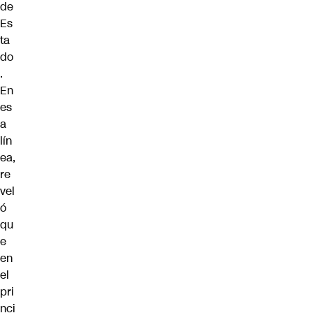
de
Es
ta
do
.
En
es
a
lín
ea,
re
vel
ó
qu
e
en
el
pri
nci