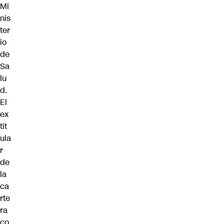
Mi
nis
ter
io
de
Sa
lu
d.
El
ex
tit
ula
r
de
la
ca
rte
ra
co