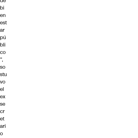
de
bi
en
est
ar
pú
bli
co
”,
so
stu
vo
el
ex
se
cr
et
ari
o