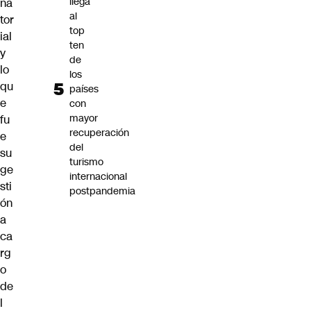
llega
na
al
tor
top
ial
ten
y
de
lo
los
qu
países
e
con
mayor
fu
recuperación
e
del
su
turismo
ge
internacional
sti
postpandemia
ón
a
ca
rg
o
de
l