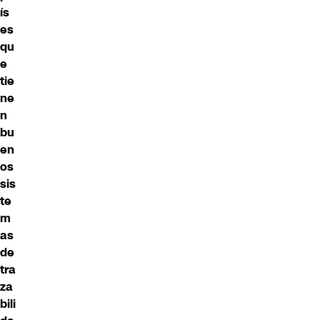
ís
es
qu
e
tie
ne
n
bu
en
os
sis
te
m
as
de
tra
za
bili