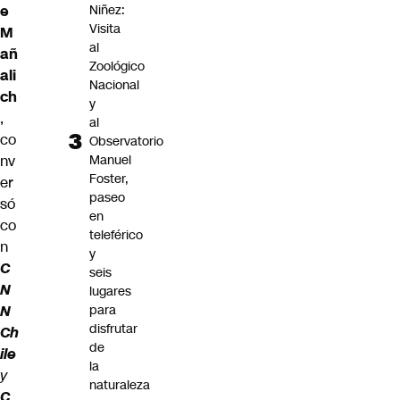
e
Niñez:
Visita
M
al
añ
Zoológico
ali
Nacional
ch
y
,
al
co
Observatorio
nv
Manuel
Foster,
er
paseo
só
en
co
teleférico
n
y
C
seis
N
lugares
N
para
disfrutar
Ch
de
ile
la
y
naturaleza
C