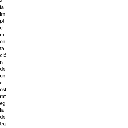
a
la
im
pl
e
m
en
ta
ció
n
de
un
a
est
rat
eg
ia
de
tra