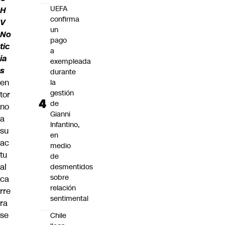
UEFA
H
confirma
V
un
No
pago
tic
a
ia
exempleada
s
durante
en
la
gestión
tor
de
no
Gianni
a
Infantino,
su
en
ac
medio
tu
de
al
desmentidos
sobre
ca
relación
rre
sentimental
ra
se
Chile