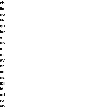
ch
ile
no
re
qu
ier
e
un
a
m
ay
or
se
ns
ibil
id
ad
re
sp