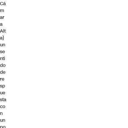
Cá
m
ar
a
Alt
a)
un
se
nti
do
de
re
sp
ue
sta
co
n
un
po