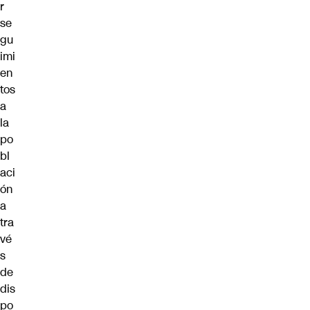
r
se
gu
imi
en
tos
a
la
po
bl
aci
ón
a
tra
vé
s
de
dis
po