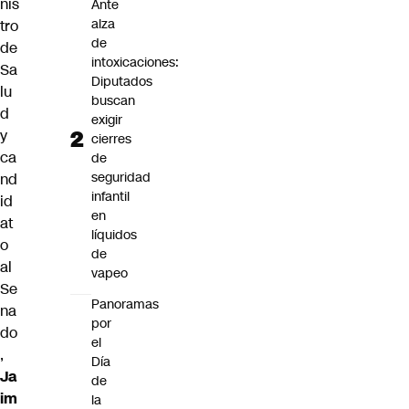
nis
Ante
alza
tro
de
de
intoxicaciones:
Sa
Diputados
lu
buscan
d
exigir
y
cierres
ca
de
seguridad
nd
infantil
id
en
at
líquidos
o
de
al
vapeo
Se
Panoramas
na
por
do
el
,
Día
Ja
de
im
la