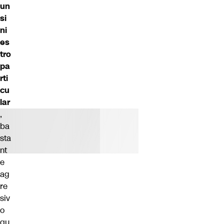
un
si
ni
es
tro
pa
rti
cu
lar
,
ba
sta
nt
e
ag
re
siv
o
qu