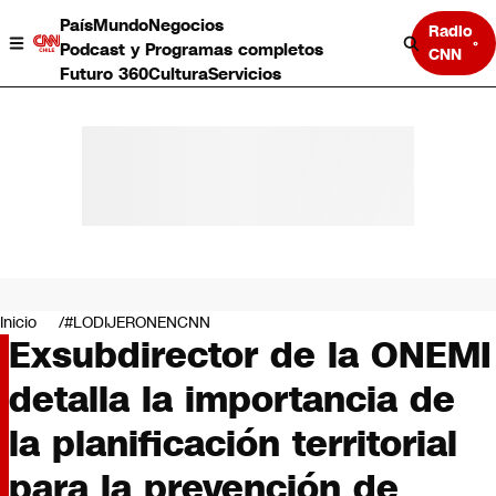
País
Mundo
Negocios
Radio
Podcast y Programas completos
CNN
Futuro 360
Cultura
Servicios
País
Mundo
Negocios
Inicio
#LODIJERONENCNN
Exsubdirector de la ONEMI
Deportes
Programas completos
detalla la importancia de
Cultura
Servicios
la planificación territorial
Bits
CNN Data
para la prevención de
CNN tiempo