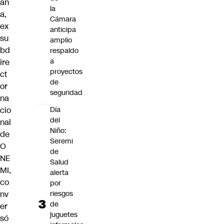
an
la
a,
Cámara
ex
anticipa
su
amplio
bd
respaldo
a
ire
proyectos
ct
de
or
seguridad
na
cio
Día
del
nal
Niño:
de
Seremi
O
de
NE
Salud
MI
,
alerta
co
por
nv
riesgos
de
er
juguetes
só