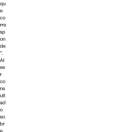
qu
e
co
rre
sp
on
de
”.
Al
se
r
co
ns
ult
ad
o
so
br
e