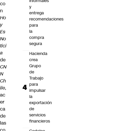
informales
co
y
n
entrega
Ho
recomendaciones
y
para
Es
la
compra
No
segura
tici
a
Hacienda
de
crea
Grupo
CN
de
N
Trabajo
Ch
para
ile
,
impulsar
ac
la
er
exportación
ca
de
servicios
de
financieros
las
co