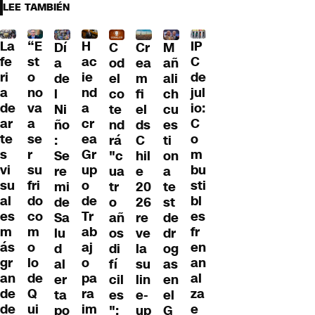
LEE TAMBIÉN
La
“E
H
IP
Dí
C
Cr
M
fe
st
ac
C
a
od
ea
añ
ri
o
ie
de
de
el
m
ali
a
no
nd
jul
l
co
fi
ch
de
va
a
io:
Ni
te
el
cu
ar
a
cr
C
ño
nd
ds
es
te
se
ea
o
:
rá
C
ti
s
r
Gr
m
Se
"c
hil
on
vi
su
up
bu
re
ua
e
a
su
fri
o
sti
mi
tr
20
te
al
do
de
bl
de
o
26
st
es
co
Tr
es
Sa
añ
re
de
m
m
ab
fr
lu
os
ve
dr
ás
o
aj
en
d
di
la
og
gr
lo
o
an
al
fí
su
as
an
de
pa
al
er
cil
lin
en
de
Q
ra
za
ta
es
e-
el
de
ui
im
e
po
":
up
G