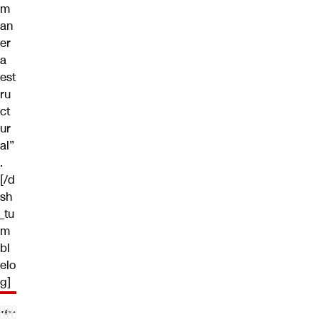
m
an
er
a
est
ru
ct
ur
al”
.
[/d
sh
_tu
m
bl
elo
g]