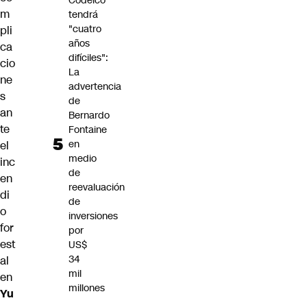
Codelco
m
tendrá
"cuatro
pli
años
ca
difíciles":
cio
La
ne
advertencia
s
de
an
Bernardo
te
Fontaine
en
el
medio
inc
de
en
reevaluación
di
de
o
inversiones
for
por
est
US$
34
al
mil
en
millones
Yu