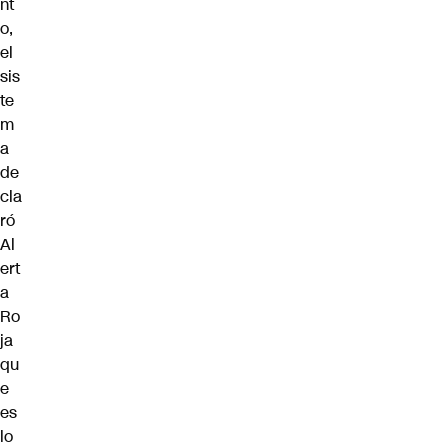
nt
o,
el
sis
te
m
a
de
cla
ró
Al
ert
a
Ro
ja
qu
e
es
lo