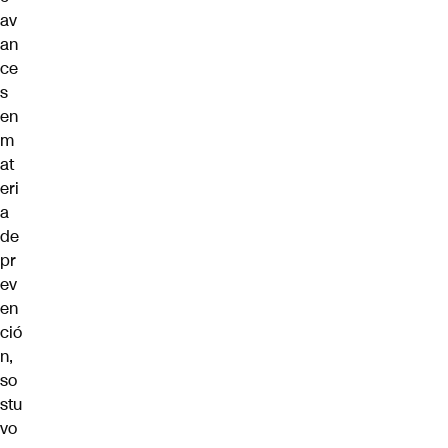
av
an
ce
s
en
m
at
eri
a
de
pr
ev
en
ció
n,
so
stu
vo