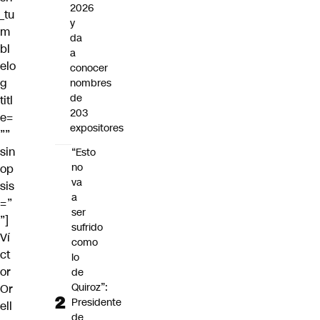
2026
_tu
y
m
da
bl
a
elo
conocer
g
nombres
de
titl
203
e=
expositores
””
sin
“Esto
no
op
va
sis
a
=”
ser
”]
sufrido
Ví
como
ct
lo
or
de
Quiroz”:
Or
Presidente
ell
de