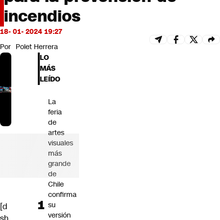
Futuro 360
incendios
Opinión
18- 01- 2024 19:27
Por
Polet Herrera
LO
MÁS
LEÍDO
La
feria
de
artes
visuales
más
grande
de
Chile
confirma
su
[d
versión
sh