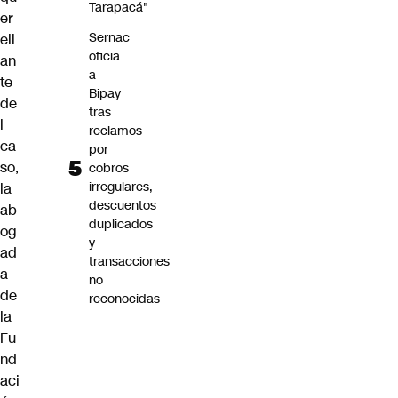
Tarapacá"
er
Sernac
ell
oficia
an
a
te
Bipay
de
tras
l
reclamos
ca
por
so,
cobros
irregulares,
la
descuentos
ab
duplicados
og
y
ad
transacciones
a
no
de
reconocidas
la
Fu
nd
aci