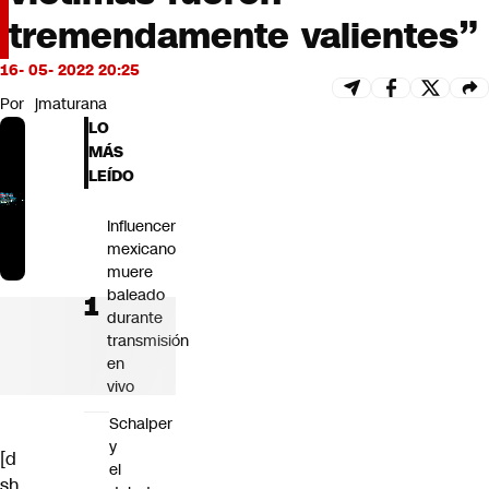
Futuro 360
tremendamente valientes”
Opinión
16- 05- 2022 20:25
Por
jmaturana
LO
MÁS
LEÍDO
Influencer
mexicano
muere
baleado
durante
transmisión
en
vivo
Schalper
y
[d
el
sh