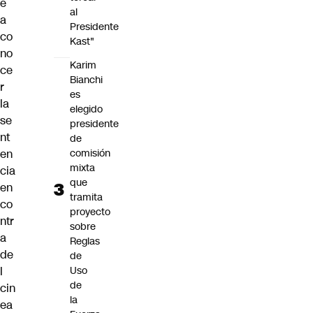
e
al
a
Presidente
co
Kast"
no
Karim
ce
Bianchi
r
es
la
elegido
se
presidente
nt
de
en
comisión
mixta
cia
que
en
tramita
co
proyecto
ntr
sobre
a
Reglas
de
de
l
Uso
de
cin
la
ea