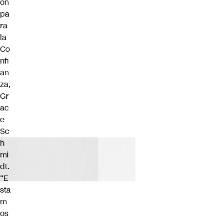
ón
pa
ra
la
Co
nfi
an
za,
Gr
ac
e
Sc
h
mi
dt.
“E
sta
m
os