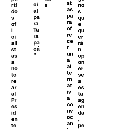
st
ci
rti
s
no
as
al
do
s
pa
pa
s
qu
ra
ra
of
e
of
Ta
i
qu
re
ra
ci
er
ce
pa
ali
rá
r
cá
st
n
un
"
as
op
a
a
on
al
no
er
te
to
se
rn
re
a
at
ar
es
iv
al
ta
a
Pr
ag
co
es
en
nv
id
da
oc
en
,
an
te
pe