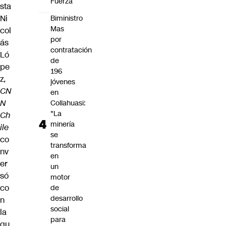
Fuerza
sta
Ni
Biministro
Mas
col
por
ás
contratación
Ló
de
pe
196
z
,
jóvenes
CN
en
N
Collahuasi:
"La
Ch
minería
ile
se
co
transforma
nv
en
er
un
só
motor
co
de
desarrollo
n
social
la
para
qu