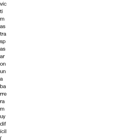
víc
ti
m
as
tra
sp
as
ar
on
un
a
ba
rre
ra
m
uy
dif
ícil
(…