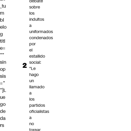
debate
_tu
sobre
m
los
indultos
bl
a
elo
uniformados
g
condenados
titl
por
e=
el
””
estallido
sin
social:
"Le
op
hago
sis
un
=”
llamado
”]L
a
ue
los
go
partidos
de
oficialistas
a
da
no
rs
torear