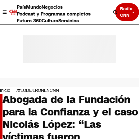
País
Mundo
Negocios
Radio
Podcast y Programas completos
CNN
Futuro 360
Cultura
Servicios
País
Mundo
Negocios
Inicio
#LODIJERONENCNN
Abogada de la Fundación
Deportes
Programas completos
para la Confianza y el caso
Cultura
Servicios
Nicolás López: “Las
Bits
CNN Data
víctimas fueron
CNN tiempo