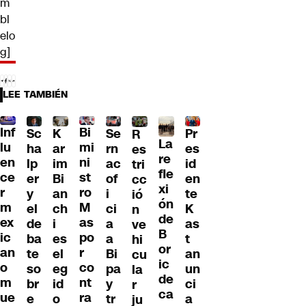
m
bl
elo
g]
LEE TAMBIÉN
Inf
Bi
Sc
K
Se
Pr
R
La
lu
mi
ha
ar
rn
es
es
re
en
ni
lp
im
ac
id
tri
fle
ce
st
er
Bi
of
en
cc
xi
r
ro
y
an
i
te
ió
ón
m
M
el
ch
ci
K
n
de
ex
as
de
i
a
as
ve
B
ic
po
ba
es
a
t
hi
or
an
r
te
el
Bi
an
cu
ic
o
co
so
eg
pa
un
la
de
m
nt
br
id
y
ci
r
ca
ue
ra
e
o
tr
a
ju