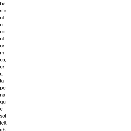
ba
sta
nt
e
co
nf
or
m
es,
er
a
la
pe
na
qu
e
sol
icit
ab