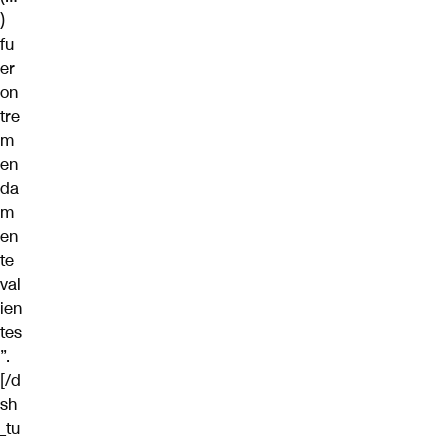
)
fu
er
on
tre
m
en
da
m
en
te
val
ien
tes
”.
[/d
sh
_tu