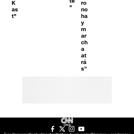
te
K
ro
"
as
no
t"
ha
y
m
ar
ch
a
at
rá
s”