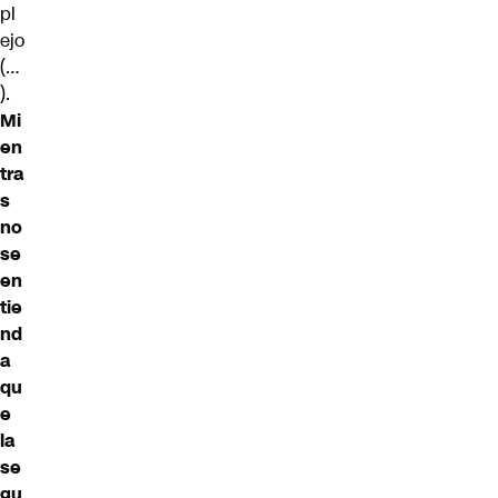
pl
ejo
(…
).
Mi
en
tra
s
no
se
en
tie
nd
a
qu
e
la
se
gu