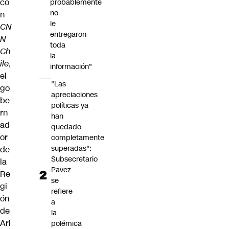
co
probablemente
no
n
le
CN
entregaron
N
toda
Ch
la
ile
,
información"
el
"Las
go
apreciaciones
be
políticas ya
rn
han
ad
quedado
or
completamente
superadas":
de
Subsecretario
la
Pavez
Re
se
gi
refiere
ón
a
de
la
Ari
polémica