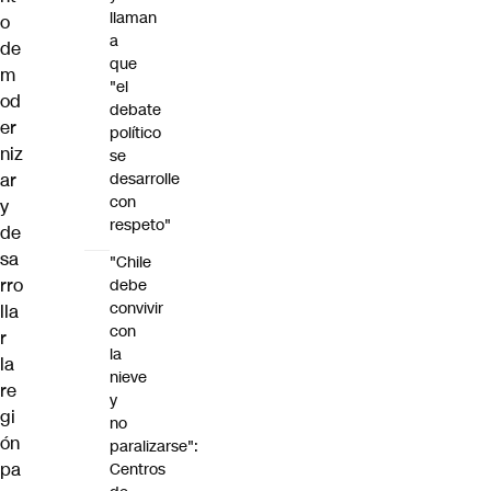
llaman
o
a
de
que
m
"el
od
debate
er
político
niz
se
ar
desarrolle
con
y
respeto"
de
sa
"Chile
rro
debe
convivir
lla
con
r
la
la
nieve
re
y
gi
no
ón
paralizarse":
pa
Centros