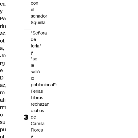
con
ca
el
y
senador
Pa
Squella
rin
ac
"Señora
de
ot
feria"
a,
y
Jo
"se
rg
le
e
salió
Dí
lo
az
,
poblacional":
Ferias
re
Libres
afi
rechazan
rm
dichos
ó
de
su
Camila
pu
Flores
nt
y