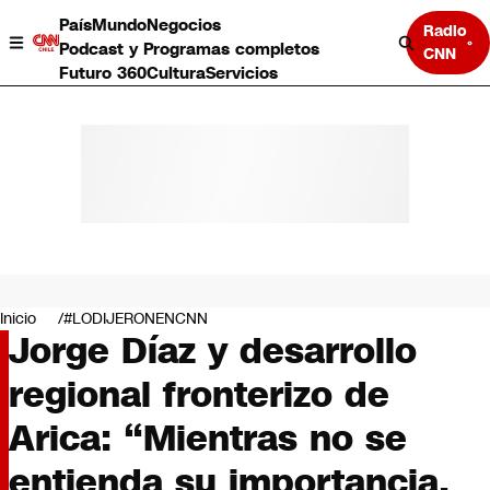
País
Mundo
Negocios
Radio
Podcast y Programas completos
CNN
Futuro 360
Cultura
Servicios
País
Mundo
Negocios
Inicio
#LODIJERONENCNN
Jorge Díaz y desarrollo
Deportes
Programas completos
regional fronterizo de
Cultura
Servicios
Arica: “Mientras no se
Bits
CNN Data
entienda su importancia,
CNN tiempo