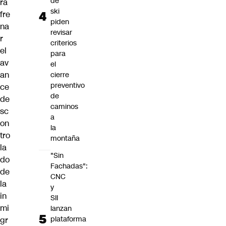
de
ra
ski
fre
piden
na
revisar
r
criterios
el
para
av
el
an
cierre
preventivo
ce
de
de
caminos
sc
a
on
la
tro
montaña
la
"Sin
do
Fachadas":
de
CNC
la
y
in
SII
mi
lanzan
plataforma
gr