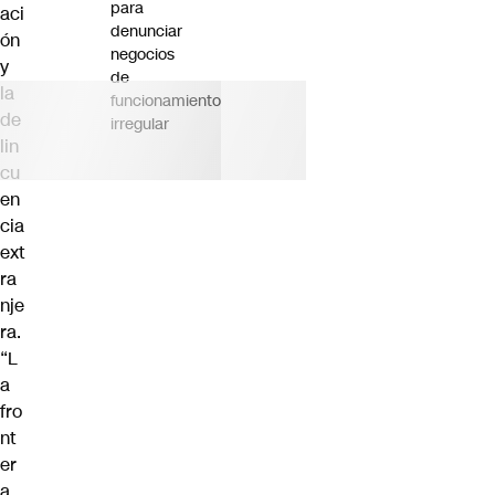
para
aci
denunciar
ón
negocios
y
de
la
funcionamiento
de
irregular
lin
cu
en
cia
ext
ra
nje
ra.
“L
a
fro
nt
er
a