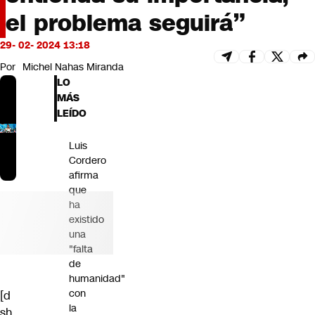
Futuro 360
el problema seguirá”
Opinión
29- 02- 2024 13:18
Por
Michel Nahas Miranda
LO
MÁS
LEÍDO
Luis
Cordero
afirma
que
ha
existido
una
"falta
de
humanidad"
con
[d
la
sh