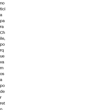
no
tici
a
pa
ra
Ch
ile,
po
rq
ue
va
m
os
a
po
de
r
ret
o