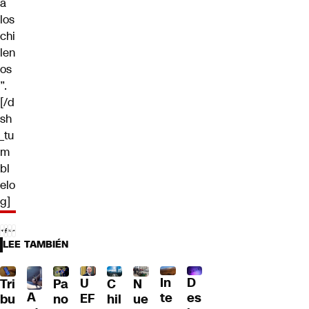
a
los
chi
len
os
”.
[/d
sh
_tu
m
bl
elo
g]
LEE TAMBIÉN
D
In
U
Tri
Pa
C
N
A
es
te
EF
bu
no
hil
ue