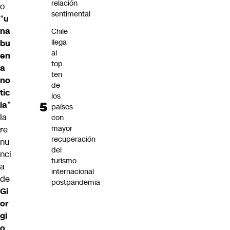
relación
o
sentimental
“
u
na
Chile
llega
bu
al
en
top
a
ten
no
de
tic
los
ia
”
países
la
con
mayor
re
recuperación
nu
del
nci
turismo
a
internacional
de
postpandemia
Gi
or
gi
o