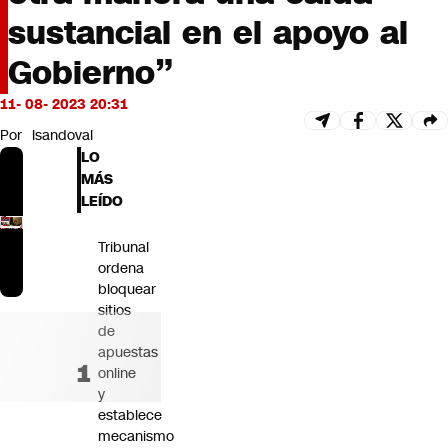
Futuro 360
sustancial en el apoyo al
Opinión
Gobierno”
11- 08- 2023 20:31
Por
lsandoval
LO
MÁS
LEÍDO
Tribunal
ordena
bloquear
sitios
de
apuestas
online
y
establece
mecanismo