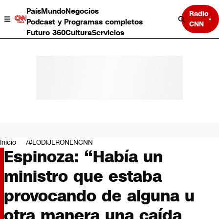
País
Mundo
Negocios
Radio
Podcast y Programas completos
CNN
Futuro 360
Cultura
Servicios
País
Mundo
Negocios
Inicio
#LODIJERONENCNN
Espinoza: “Había un
Deportes
Programas completos
ministro que estaba
Cultura
Servicios
provocando de alguna u
Bits
CNN Data
otra manera una caída
CNN tiempo