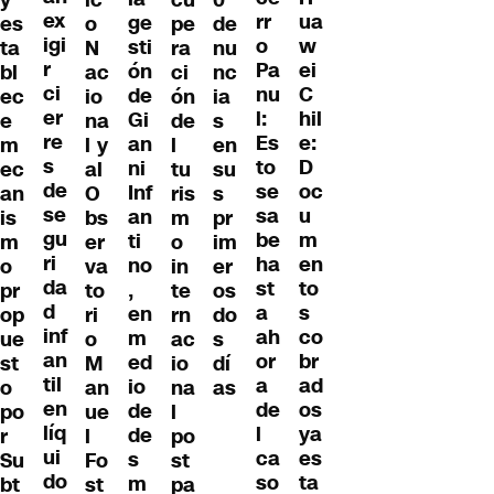
y
ic
cu
0
ex
ua
rr
ge
es
o
pe
de
igi
w
o
sti
ta
N
ra
nu
r
ei
Pa
ón
bl
ac
ci
nc
ci
C
nu
de
ec
io
ón
ia
er
hil
l:
Gi
e
na
de
s
re
e:
Es
an
m
l y
l
en
s
D
to
ni
ec
al
tu
su
de
oc
se
Inf
an
O
ris
s
se
u
sa
an
is
bs
m
pr
gu
m
be
ti
m
er
o
im
ri
en
ha
no
o
va
in
er
da
to
st
,
pr
to
te
os
d
s
a
en
op
ri
rn
do
inf
co
ah
m
ue
o
ac
s
an
br
or
ed
st
M
io
dí
til
ad
a
io
o
an
na
as
en
os
de
de
po
ue
l
líq
ya
l
de
r
l
po
ui
es
ca
s
Su
Fo
st
do
ta
so
m
bt
st
pa