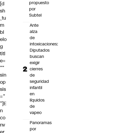
propuesto
[d
por
sh
Subtel
_tu
m
Ante
alza
bl
de
elo
intoxicaciones:
g
Diputados
titl
buscan
e=
exigir
””
cierres
sin
de
seguridad
op
infantil
sis
en
=”
líquidos
”]E
de
n
vapeo
co
Panoramas
nv
por
er