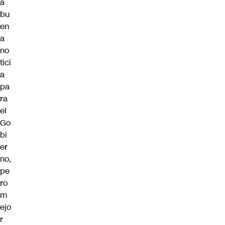
a
bu
en
a
no
tici
a
pa
ra
el
Go
bi
er
no,
pe
ro
m
ejo
r