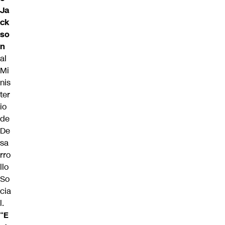
Ja
ck
so
n
al
Mi
nis
ter
io
de
De
sa
rro
llo
So
cia
l.
“
E