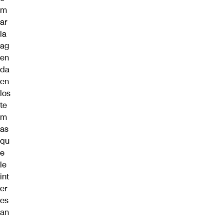
m
ar
la
ag
en
da
en
los
te
m
as
qu
e
le
int
er
es
an