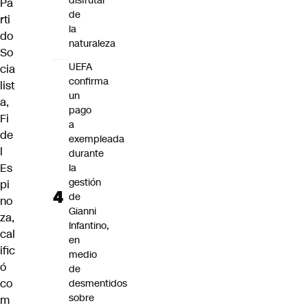
disfrutar
Pa
de
rti
la
do
naturaleza
So
UEFA
cia
confirma
list
un
a,
pago
Fi
a
de
exempleada
l
durante
Es
la
gestión
pi
de
no
Gianni
za,
Infantino,
cal
en
ific
medio
ó
de
co
desmentidos
sobre
m