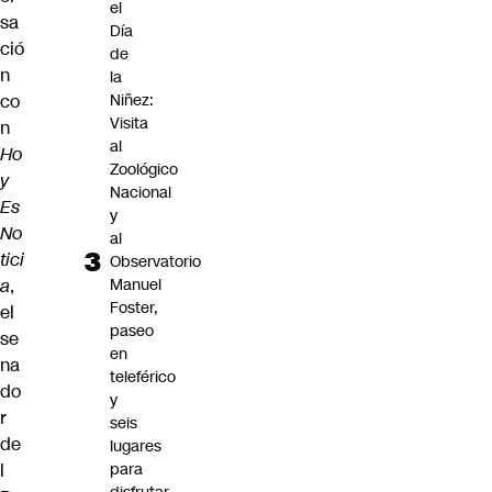
el
sa
Día
ció
de
n
la
co
Niñez:
Visita
n
al
Ho
Zoológico
y
Nacional
Es
y
No
al
tici
Observatorio
a
,
Manuel
Foster,
el
paseo
se
en
na
teleférico
do
y
r
seis
de
lugares
l
para