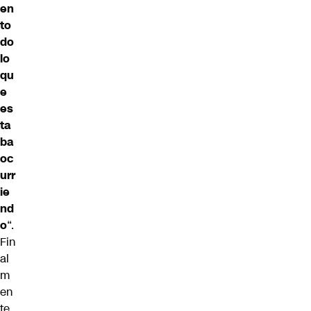
en
to
do
lo
qu
e
es
ta
ba
oc
urr
ie
nd
o
“.
Fin
al
m
en
te,