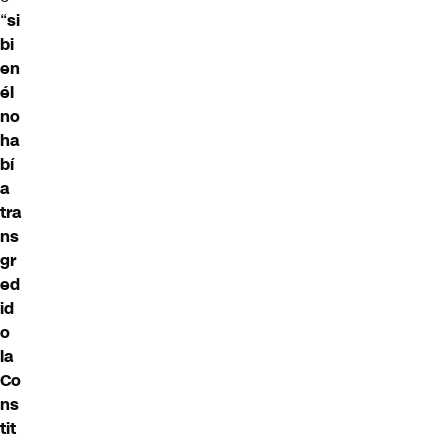
“
si
bi
en
él
no
ha
bí
a
tra
ns
gr
ed
id
o
la
Co
ns
tit