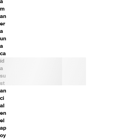
a
m
an
er
a
un
a
ca
íd
a
su
st
an
ci
al
en
el
ap
oy