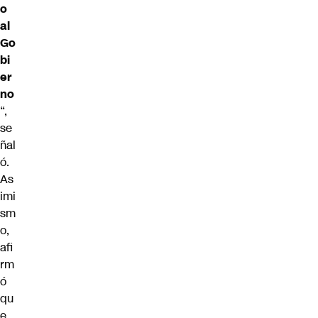
o
al
Go
bi
er
no
“,
se
ñal
ó.
As
imi
sm
o,
afi
rm
ó
qu
e