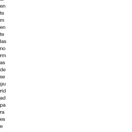
en
te
m
en
te
las
no
rm
as
de
se
gu
rid
ad
pa
ra
es
e