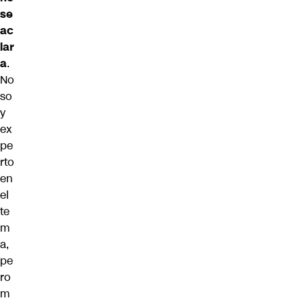
se
ac
lar
a
.
No
so
y
ex
pe
rto
en
el
te
m
a,
pe
ro
m