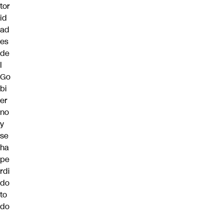
tor
id
ad
es
de
l
Go
bi
er
no
y
se
ha
pe
rdi
do
to
do
.