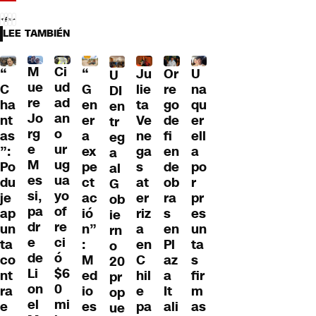
LEE TAMBIÉN
M
Ci
“
Ju
Or
U
“
U
ue
ud
G
lie
re
na
C
DI
re
ad
en
ta
go
qu
ha
en
Jo
an
er
Ve
de
er
nt
tr
rg
o
a
ne
fi
ell
as
eg
e
ur
ex
ga
en
a
”:
a
M
ug
pe
s
de
po
Po
al
es
ua
ct
at
ob
r
du
G
si,
yo
ac
er
ra
pr
je
ob
pa
of
ió
riz
s
es
ap
ie
dr
re
n”
a
en
un
un
rn
e
ci
:
en
Pl
ta
ta
o
de
ó
M
C
az
s
co
20
Li
$6
ed
hil
a
fir
nt
pr
on
0
io
e
It
m
ra
op
el
mi
es
pa
ali
as
e
ue