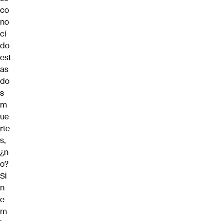
co
no
ci
do
est
as
do
s
m
ue
rte
s,
¿n
o?
Si
n
e
m