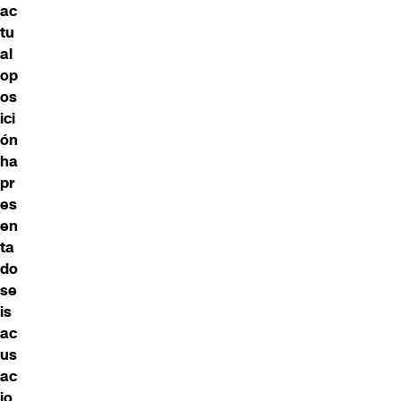
ac
tu
al
op
os
ici
ón
ha
pr
es
en
ta
do
se
is
ac
us
ac
io