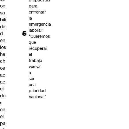
propuestas
on
para
enfrentar
sa
la
bili
emergencia
da
laboral:
d
“Queremos
en
que
los
recuperar
he
el
trabajo
ch
vuelva
os
a
ac
ser
ae
una
ci
prioridad
do
nacional”
s
en
el
pa