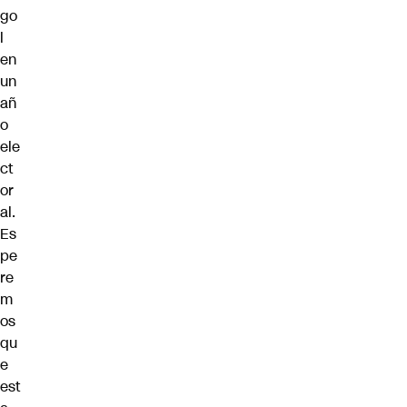
go
l
en
un
añ
o
ele
ct
or
al.
Es
pe
re
m
os
qu
e
est