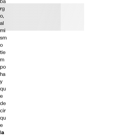
ba
rg
o,
al
mi
sm
o
tie
m
po
ha
y
qu
e
de
cir
qu
e
l
a