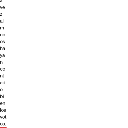
a
ve
z
al
m
en
os
ha
ya
n
co
nt
ad
o
bi
en
los
vot
os.