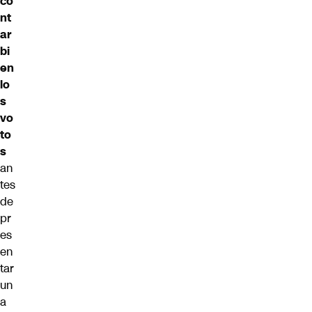
co
nt
ar
bi
en
lo
s
vo
to
s
an
tes
de
pr
es
en
tar
un
a