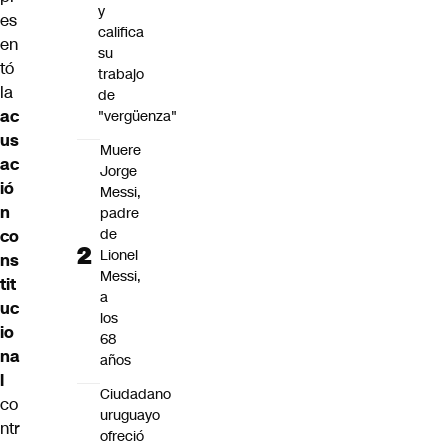
y
es
califica
en
su
tó
trabajo
la
de
ac
"vergüenza"
us
Muere
ac
Jorge
ió
Messi,
n
padre
de
co
Lionel
ns
Messi,
tit
a
uc
los
io
68
na
años
l
Ciudadano
co
uruguayo
ntr
ofreció