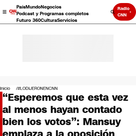
País
Mundo
Negocios
Radio
Podcast y Programas completos
CNN
Futuro 360
Cultura
Servicios
País
Mundo
Negocios
Inicio
#LODIJERONENCNN
“Esperemos que esta vez
Deportes
Programas completos
al menos hayan contado
Cultura
Servicios
bien los votos”: Mansuy
Bits
CNN Data
emplaza a la oposición
CNN tiempo