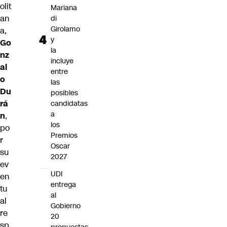
olit
Mariana
an
di
Girolamo
a,
y
Go
la
nz
incluye
al
entre
o
las
Du
posibles
rá
candidatas
a
n
,
los
po
Premios
r
Oscar
su
2027
ev
UDI
en
entrega
tu
al
al
Gobierno
re
20
sp