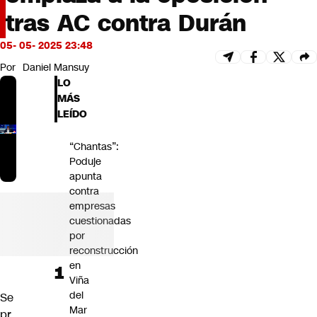
Futuro 360
tras AC contra Durán
Opinión
05- 05- 2025 23:48
Por
Daniel Mansuy
LO
MÁS
LEÍDO
“Chantas”:
Poduje
apunta
contra
empresas
cuestionadas
por
reconstrucción
en
Viña
del
Se
Mar
pr