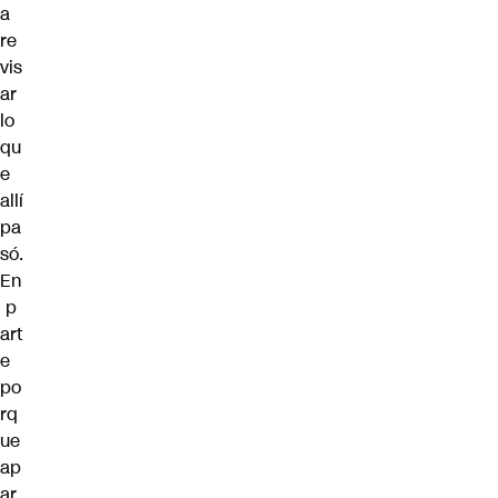
a
re
vis
ar
lo
qu
e
allí
pa
só.
En
p
art
e
po
rq
ue
ap
ar