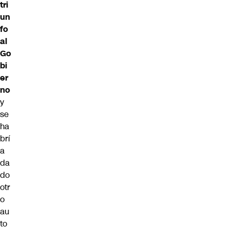
tri
un
fo
al
Go
bi
er
no
y
se
ha
brí
a
da
do
otr
o
au
to