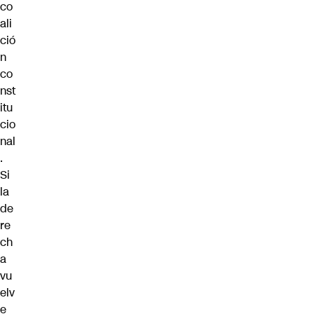
co
ali
ció
n
co
nst
itu
cio
nal
.
Si
la
de
re
ch
a
vu
elv
e