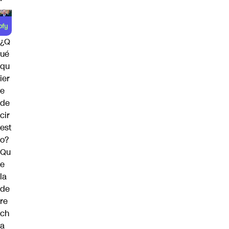
¿Q
ué
qu
ier
e
de
cir
est
o?
Qu
e
la
de
re
ch
a