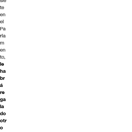
sie
te
en
el
Pa
rla
m
en
to,
le
ha
br
á
re
ga
la
do
otr
o