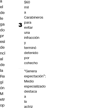
a
$60
el
mil
de
a
Carabineros
le
para
ga
evitar
do
una
pr
infracción
esi
y
de
terminó
nci
detenido
por
al
cohecho
de
la
“Genera
Re
expectación”:
Medio
gi
especializado
ón
destaca
M
a
etr
la
op
actriz