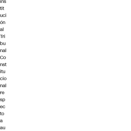
ins
tit
uci
ón
al
Tri
bu
nal
Co
nst
itu
cio
nal
re
sp
ec
to
a
au