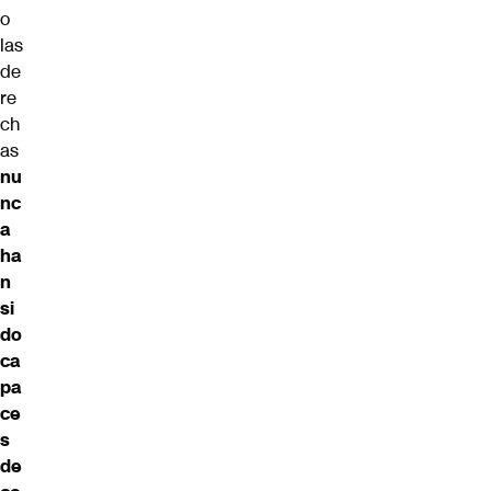
o
las
de
re
ch
as
nu
nc
a
ha
n
si
do
ca
pa
ce
s
de