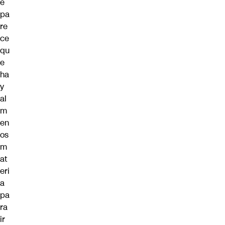
e
pa
re
ce
qu
e
ha
y
al
m
en
os
m
at
eri
a
pa
ra
ir