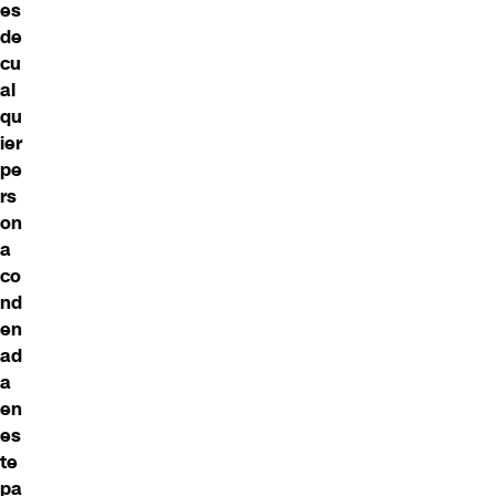
es
de
cu
al
qu
ier
pe
rs
on
a
co
nd
en
ad
a
en
es
te
pa