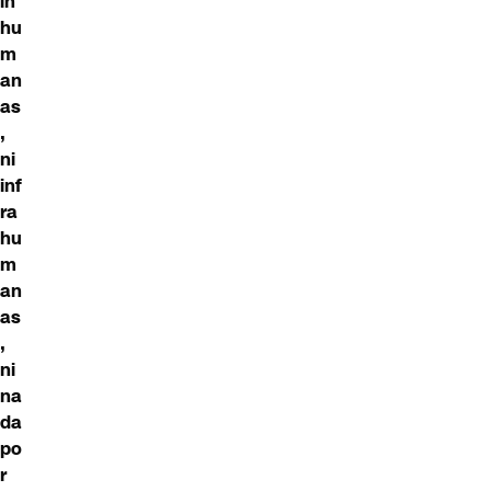
in
hu
m
an
as
,
ni
inf
ra
hu
m
an
as
,
ni
na
da
po
r