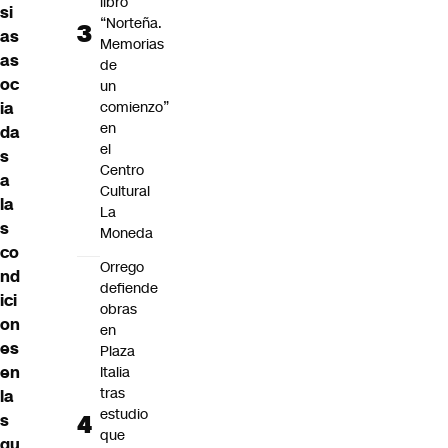
libro
si
“Norteña.
as
Memorias
as
de
oc
un
ia
comienzo”
en
da
el
s
Centro
a
Cultural
la
La
s
Moneda
co
Orrego
nd
defiende
ici
obras
on
en
es
Plaza
en
Italia
tras
la
estudio
s
que
qu