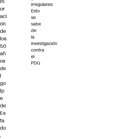
m
irregulares:
or
Esto
aci
se
ón
sabe
de
de
la
los
investigación
50
contra
añ
el
os
PDG
de
l
go
lp
e
de
Es
ta
do
.