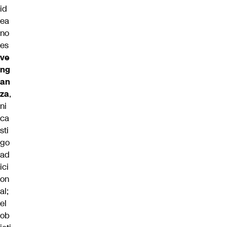
id
ea
no
es
ve
ng
an
za
,
ni
ca
sti
go
ad
ici
on
al;
el
ob