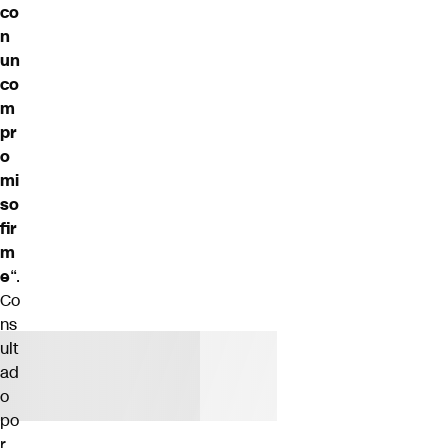
co
n
un
co
m
pr
o
mi
so
fir
m
e
“.
Co
ns
ult
ad
o
po
r