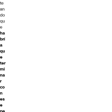
te
an
do
qu
e
ha
brí
a
qu
e
ter
mi
na
r
co
n
es
e
pe