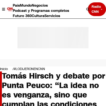
País
Mundo
Negocios
Radio
Podcast y Programas completos
CNN
Futuro 360
Cultura
Servicios
País
Mundo
Negocios
Inicio
#LODIJERONENCNN
Tomás Hirsch y debate por
Deportes
Programas completos
Punta Peuco: “La idea no
Cultura
Servicios
es venganza, sino que
Bits
CNN Data
cumplan las condiciones
CNN tiempo