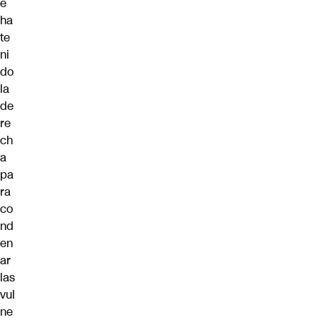
e
ha
te
ni
do
la
de
re
ch
a
pa
ra
co
nd
en
ar
las
vul
ne