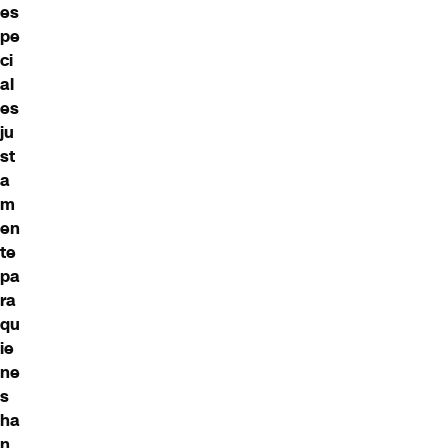
es
pe
ci
al
es
ju
st
a
m
en
te
pa
ra
qu
ie
ne
s
ha
n