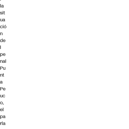
la
sit
ua
ció
n
de
l
pe
nal
Pu
nt
a
Pe
uc
o,
el
pa
rla