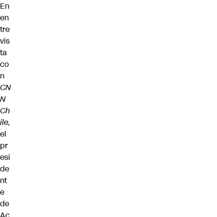
En
en
tre
vis
ta
co
n
CN
N
Ch
ile
,
el
pr
esi
de
nt
e
de
Ac