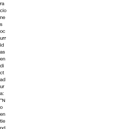
ra
cio
ne
s
oc
urr
id
as
en
di
ct
ad
ur
a:
“N
o
en
tie
nd