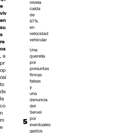
revela
e
caída
viv
de
en
67%
su
en
velocidad
s
vehicular
re
os
Una
, a
querella
por
pr
presuntas
op
firmas
ósi
falsas
to
y
de
una
la
denuncia
co
del
Servel
n
por
m
eventuales
e
gastos