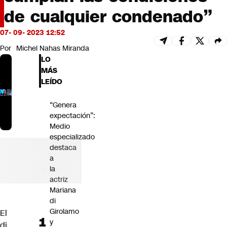
Futuro 360
de cualquier condenado”
Opinión
07- 09- 2023 12:52
Por
Michel Nahas Miranda
LO
MÁS
LEÍDO
“Genera
expectación”:
Medio
especializado
destaca
a
la
actriz
Mariana
di
Girolamo
El
y
di