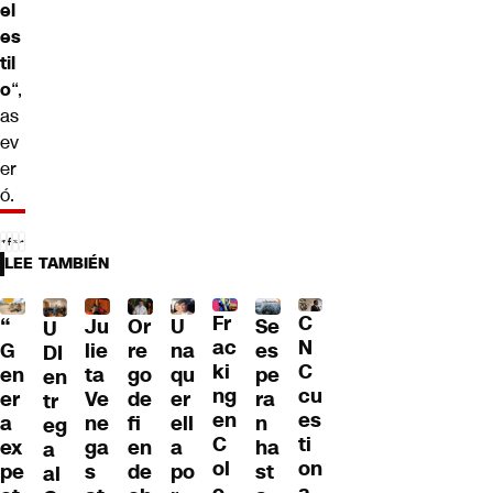
el
es
til
o
“,
as
ev
er
ó.
LEE TAMBIÉN
Fr
C
“
Ju
Or
U
Se
U
ac
N
G
lie
re
na
es
DI
ki
C
en
ta
go
qu
pe
en
ng
cu
er
Ve
de
er
ra
tr
en
es
a
ne
fi
ell
n
eg
C
ti
ex
ga
en
a
ha
a
ol
on
pe
s
de
po
st
al