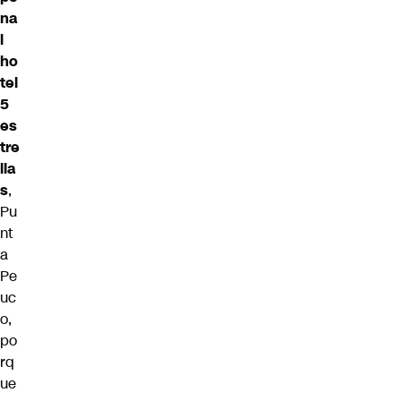
na
l
ho
tel
5
es
tre
lla
s
,
Pu
nt
a
Pe
uc
o,
po
rq
ue