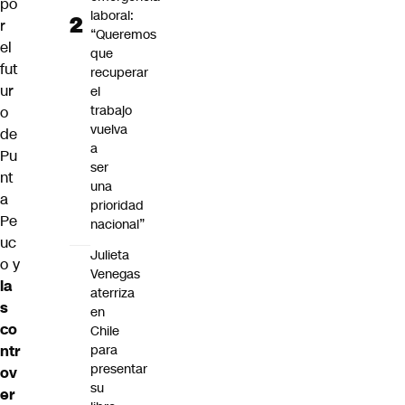
po
laboral:
r
“Queremos
el
que
fut
recuperar
ur
el
trabajo
o
vuelva
de
a
Pu
ser
nt
una
a
prioridad
Pe
nacional”
uc
Julieta
o
y
Venegas
la
aterriza
s
en
co
Chile
ntr
para
presentar
ov
su
er