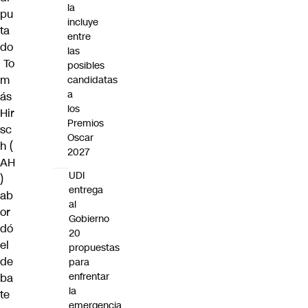
la
pu
incluye
ta
entre
do
las
To
posibles
m
candidatas
a
ás
los
Hir
Premios
sc
Oscar
h
(
2027
AH
UDI
)
entrega
ab
al
or
Gobierno
dó
20
el
propuestas
de
para
enfrentar
ba
la
te
emergencia