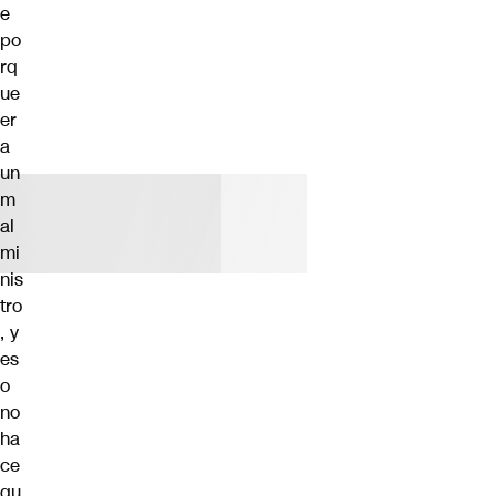
e
po
rq
ue
er
a
un
m
al
mi
nis
tro
, y
es
o
no
ha
ce
qu