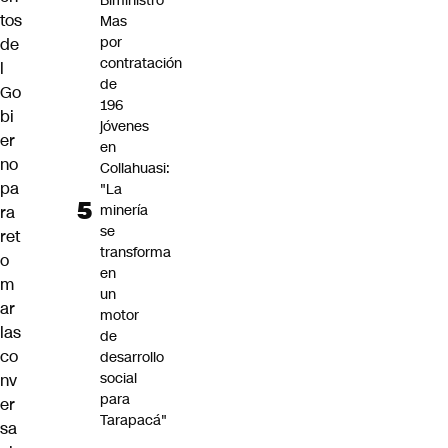
Biministro
tos
Mas
por
de
contratación
l
de
Go
196
bi
jóvenes
er
en
no
Collahuasi:
pa
"La
minería
ra
se
ret
transforma
o
en
m
un
ar
motor
las
de
co
desarrollo
social
nv
para
er
Tarapacá"
sa