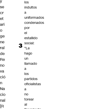
y
los
se
indultos
cr
a
uniformados
et
condenados
ari
por
o
el
ge
estallido
ne
social:
ral
"Le
de
hago
un
Re
llamado
no
a
va
los
ció
partidos
n
oficialistas
Na
a
cio
no
torear
nal
al
(R