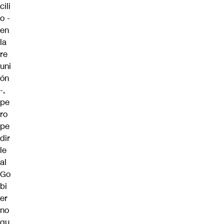
cili
o -
en
la
re
uni
ón
-,
pe
ro
pe
dir
le
al
Go
bi
er
no
qu