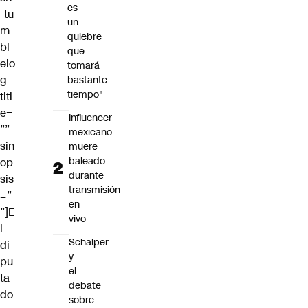
es
_tu
un
m
quiebre
bl
que
elo
tomará
g
bastante
tiempo"
titl
e=
Influencer
””
mexicano
sin
muere
baleado
op
durante
sis
transmisión
=”
en
”]E
vivo
l
Schalper
di
y
pu
el
ta
debate
do
sobre