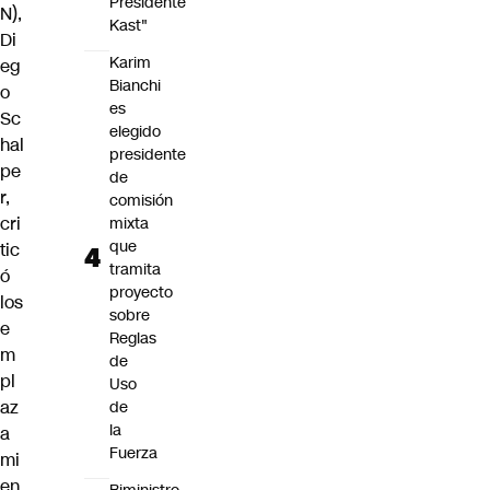
Presidente
N),
Kast"
Di
Karim
eg
Bianchi
o
es
Sc
elegido
hal
presidente
pe
de
r
,
comisión
cri
mixta
que
tic
tramita
ó
proyecto
los
sobre
e
Reglas
m
de
pl
Uso
az
de
la
a
Fuerza
mi
en