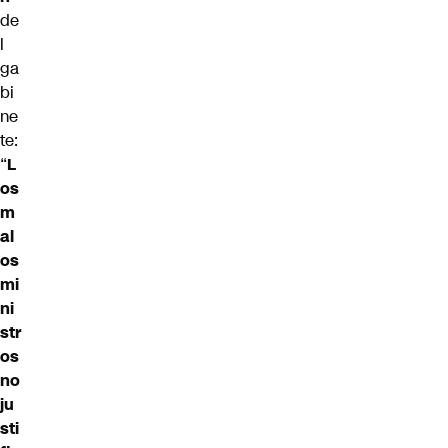
de
l
ga
bi
ne
te:
“
L
os
m
al
os
mi
ni
str
os
no
ju
sti