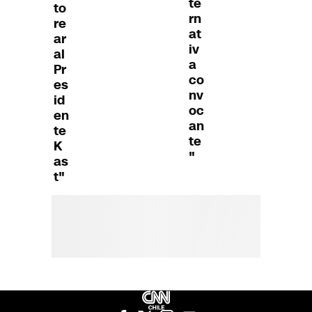
te
to
rn
re
at
ar
iv
al
a
Pr
co
es
nv
id
oc
en
an
te
te
K
"
as
t"