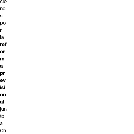
cio
ne
s
po
r
la
ref
or
m
a
pr
ev
isi
on
al
jun
to
a
Ch