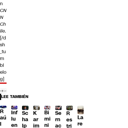
n
CN
N
Ch
ile
.
[/d
sh
_tu
m
bl
elo
g]
LEE TAMBIÉN
R
Inf
Bi
Sc
K
Se
R
La
aú
lu
mi
ha
ar
rn
es
re
l
en
ni
lp
im
ac
tri