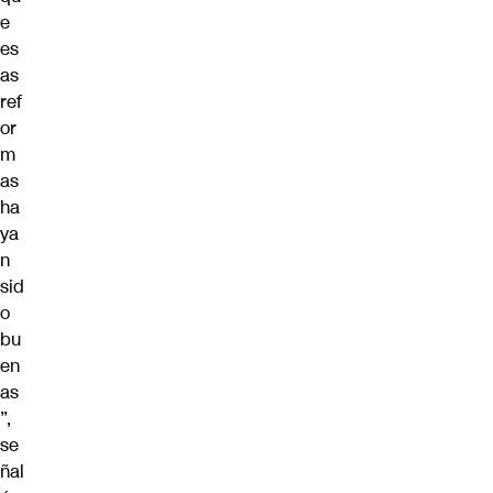
e
es
as
ref
or
m
as
ha
ya
n
sid
o
bu
en
as
”,
se
ñal