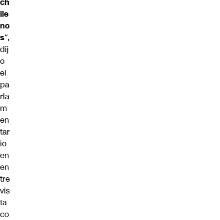
ch
ile
no
s
“,
dij
o
el
pa
rla
m
en
tar
io
en
en
tre
vis
ta
co