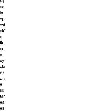
rq
ue
la
op
osi
ció
n
tie
ne
m
uy
cla
ro
qu
e
su
tar
ea
es