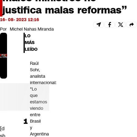
Futuro 360
justifica malas reformas”
Opinión
16- 08- 2023 12:16
Por
Michel Nahas Miranda
LO
MÁS
LEÍDO
Raúl
Sohr,
analista
internacional:
"Lo
que
estamos
viendo
entre
Brasil
y
[d
Argentina
sh