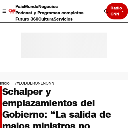
País
Mundo
Negocios
Radio
Podcast y Programas completos
CNN
Futuro 360
Cultura
Servicios
País
Mundo
Negocios
Inicio
#LODIJERONENCNN
Schalper y
Deportes
Programas completos
emplazamientos del
Cultura
Servicios
Gobierno: “La salida de
Bits
CNN Data
malos ministros no
CNN tiempo