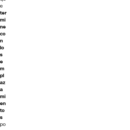
e
ter
mi
ne
co
n
lo
s
e
m
pl
az
a
mi
en
to
s
po