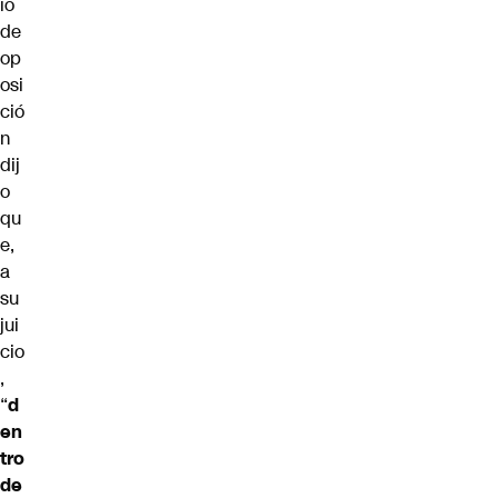
io
de
op
osi
ció
n
dij
o
qu
e,
a
su
jui
cio
,
“
d
en
tro
de