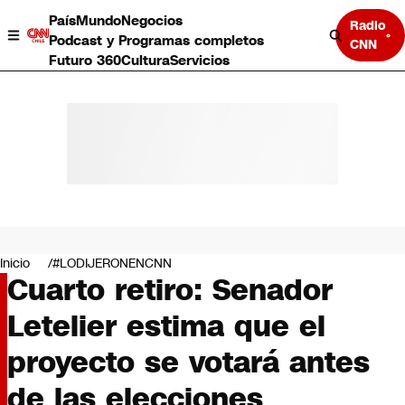
País
Mundo
Negocios
Radio
Podcast y Programas completos
CNN
Futuro 360
Cultura
Servicios
País
Mundo
Negocios
Inicio
#LODIJERONENCNN
Cuarto retiro: Senador
Deportes
Programas completos
Letelier estima que el
Cultura
Servicios
proyecto se votará antes
Bits
CNN Data
de las elecciones
CNN tiempo