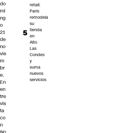
do
retail:
mi
Paris
remodela
ng
su
o
tienda
21
en
de
Alto
no
Las
vie
Condes
m
y
suma
br
nuevos
e.
servicios
En
en
tre
vis
ta
co
n
No