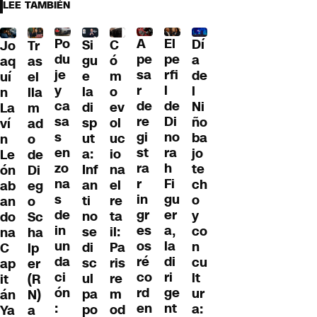
LEE TAMBIÉN
Po
A
El
Dí
C
Si
Jo
Tr
du
pe
pe
a
ó
gu
aq
as
je
sa
rfi
de
m
e
uí
el
y
r
l
l
o
la
n
lla
ca
de
de
Ni
ev
di
La
m
sa
re
Di
ño
ol
sp
ví
ad
s
gi
no
ba
uc
ut
n
o
en
st
ra
jo
io
a:
Le
de
zo
ra
h
te
na
Inf
ón
Di
na
r
Fi
ch
el
an
ab
eg
s
in
gu
o
re
ti
an
o
de
gr
er
y
ta
no
do
Sc
in
es
a,
co
il:
se
na
ha
un
os
la
n
Pa
di
C
lp
da
ré
di
cu
ris
sc
ap
er
ci
co
ri
lt
re
ul
it
(R
ón
rd
ge
ur
m
pa
án
N)
:
en
nt
a:
od
po
Ya
a