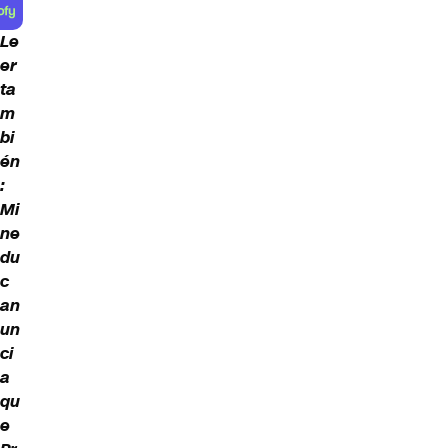
Le
er
ta
m
bi
én
:
Mi
ne
du
c
an
un
ci
a
qu
e