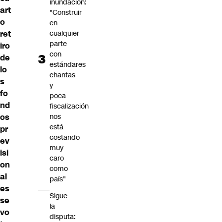
inundación:
art
"Construir
o
en
ret
cualquier
parte
iro
con
de
estándares
lo
chantas
s
y
fo
poca
nd
fiscalización
os
nos
está
pr
costando
ev
muy
isi
caro
on
como
al
país"
es
Sigue
se
la
vo
disputa: