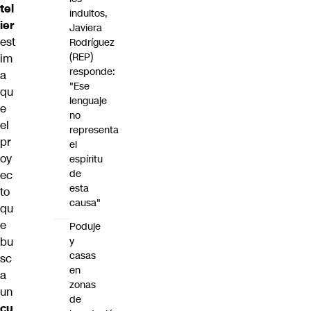
tel
indultos,
ier
Javiera
est
Rodríguez
(REP)
im
responde:
a
"Ese
qu
lenguaje
e
no
el
representa
pr
el
oy
espíritu
de
ec
esta
to
causa"
qu
e
Poduje
bu
y
casas
sc
en
a
zonas
un
de
cu