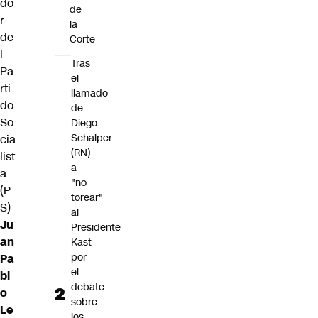
do
de
r
la
de
Corte
l
Tras
Pa
el
rti
llamado
do
de
So
Diego
Schalper
cia
(RN)
list
a
a
"no
(P
torear"
S)
al
Ju
Presidente
an
Kast
por
Pa
el
bl
debate
o
sobre
Le
los