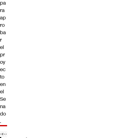
pa
ra
ap
ro
ba
r
el
pr
oy
ec
to
en
el
Se
na
do
.