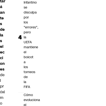
tar
Infantino
á
se
an
disculpa
por
te
los
s
"errores",
de
pero
la
la
s
UEFA
el
mantiene
ec
el
boicot
ci
a
on
los
es
torneos
de
de
l
la
pr
FIFA
óxi
Cómo
m
evoluciona
o
el