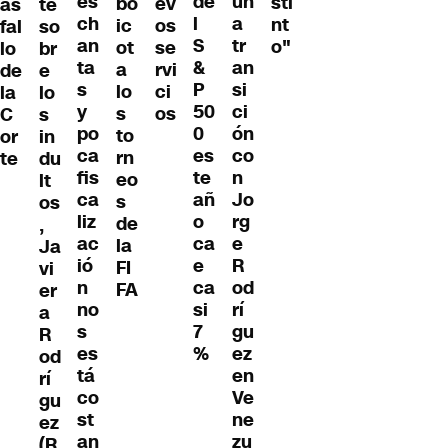
es
de
un
sti
ev
bo
as
te
ch
l
a
nt
os
ic
fal
so
an
S
tr
o"
se
ot
lo
br
ta
&
an
rvi
a
de
e
s
P
si
ci
lo
la
lo
y
50
ci
os
s
C
s
po
0
ón
to
or
in
ca
es
co
rn
te
du
fis
te
n
eo
lt
ca
añ
Jo
s
os
liz
o
rg
de
,
ac
ca
e
la
Ja
ió
e
R
FI
vi
n
ca
od
FA
er
no
si
rí
a
s
7
gu
R
es
%
ez
od
tá
en
rí
co
Ve
gu
st
ne
ez
an
zu
(R