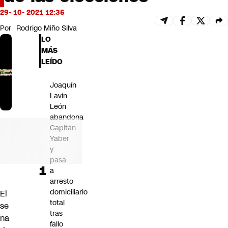
Futuro 360
29- 10- 2021 12:35
Opinión
Por
Rodrigo Miño Silva
LO
MÁS
LEÍDO
Joaquín
Lavín
León
abandona
Capitán
Yaber
y
pasa
a
arresto
domiciliario
El
total
se
tras
na
fallo