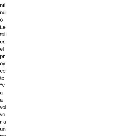
nti
nu
ó
Le
teli
er,
el
pr
oy
ec
to
“v
a
a
vol
ve
r a
un