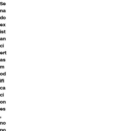
Se
na
do
ex
ist
an
ci
ert
as
m
od
ifi
ca
ci
on
es
,
no
po