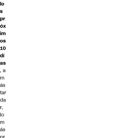
lo
s
pr
óx
im
os
10
dí
as
, a
m
ás
tar
da
r,
lo
m
ás
pr