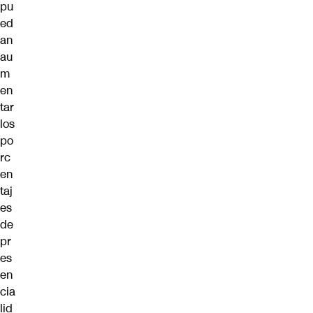
pu
ed
an
au
m
en
tar
los
po
rc
en
taj
es
de
pr
es
en
cia
lid