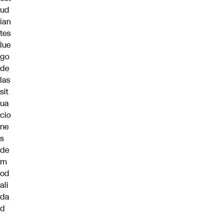
ud
ian
tes
lue
go
de
las
sit
ua
cio
ne
s
de
m
od
ali
da
d