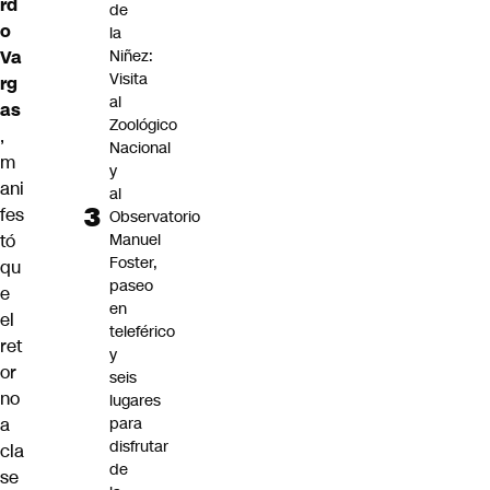
rd
de
o
la
Va
Niñez:
Visita
rg
al
as
Zoológico
,
Nacional
m
y
ani
al
fes
Observatorio
tó
Manuel
Foster,
qu
paseo
e
en
el
teleférico
ret
y
or
seis
no
lugares
a
para
disfrutar
cla
de
se