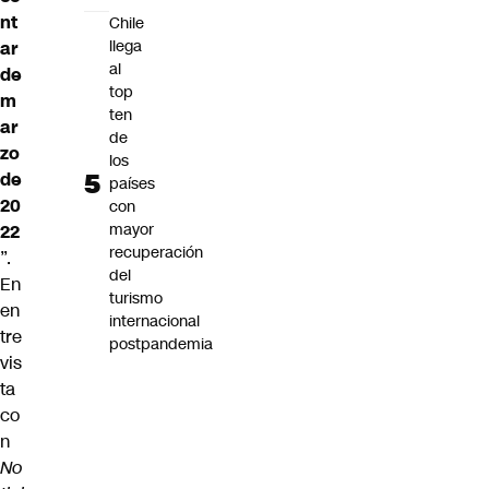
nt
Chile
llega
ar
al
de
top
m
ten
ar
de
zo
los
de
países
20
con
mayor
22
recuperación
”.
del
En
turismo
en
internacional
tre
postpandemia
vis
ta
co
n
No