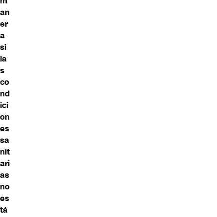
m
an
er
a
si
la
s
co
nd
ici
on
es
sa
nit
ari
as
no
es
tá