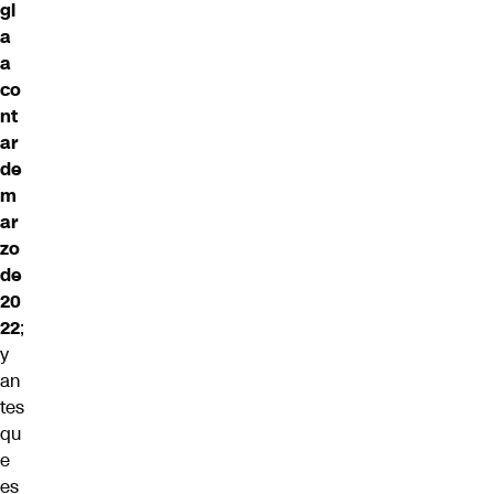
gl
a
a
co
nt
ar
de
m
ar
zo
de
20
22
;
y
an
tes
qu
e
es