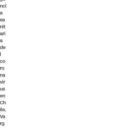
nci
a
sa
nit
ari
a
de
l
co
ro
na
vir
us
en
Ch
ile.
Va
rg