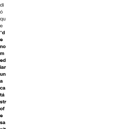
di
ó
qu
e
“
d
e
no
m
ed
iar
un
a
ca
tá
str
of
e
sa