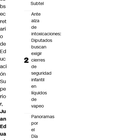
Subtel
bs
ec
Ante
alza
ret
de
ari
intoxicaciones:
o
Diputados
de
buscan
Ed
exigir
uc
cierres
aci
de
seguridad
ón
infantil
Su
en
pe
líquidos
rio
de
r,
vapeo
Ju
Panoramas
an
por
Ed
el
ua
Día