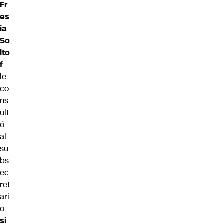
Fr
es
ia
So
lto
f
le
co
ns
ult
ó
al
su
bs
ec
ret
ari
o
si