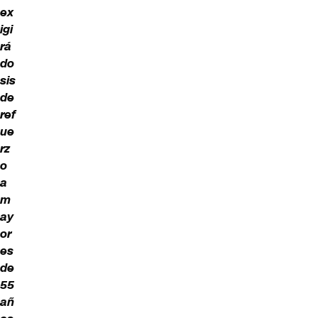
ex
igi
rá
do
sis
de
ref
ue
rz
o
a
m
ay
or
es
de
55
añ