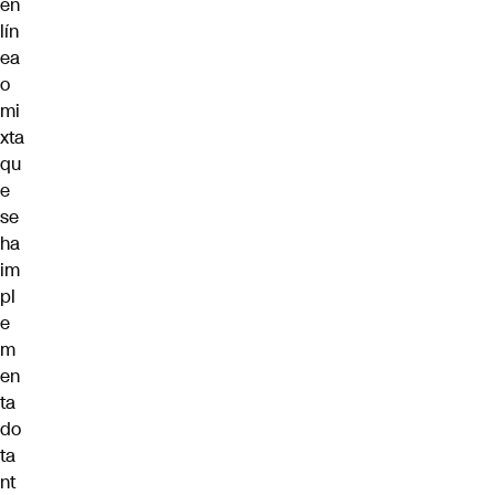
en
lín
ea
o
mi
xta
qu
e
se
ha
im
pl
e
m
en
ta
do
ta
nt