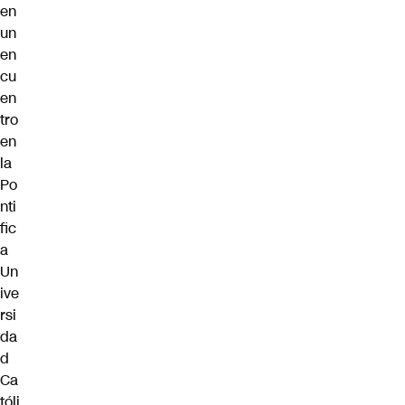
en
un
en
cu
en
tro
en
la
Po
nti
fic
a
Un
ive
rsi
da
d
Ca
tóli