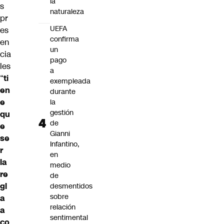
la
s
naturaleza
pr
UEFA
es
confirma
en
un
cia
pago
les
a
“
ti
exempleada
en
durante
e
la
gestión
qu
de
e
Gianni
se
Infantino,
r
en
la
medio
re
de
gl
desmentidos
sobre
a
relación
a
sentimental
co