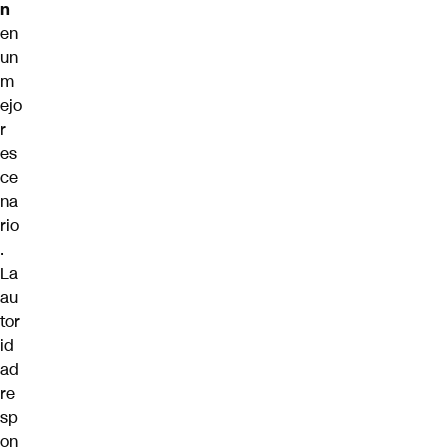
n
en
un
m
ejo
r
es
ce
na
rio
.
La
au
tor
id
ad
re
sp
on