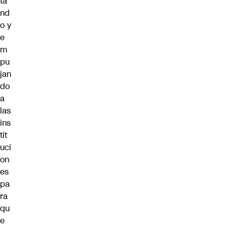
ta
nd
o y
e
m
pu
jan
do
a
las
ins
tit
uci
on
es
pa
ra
qu
e