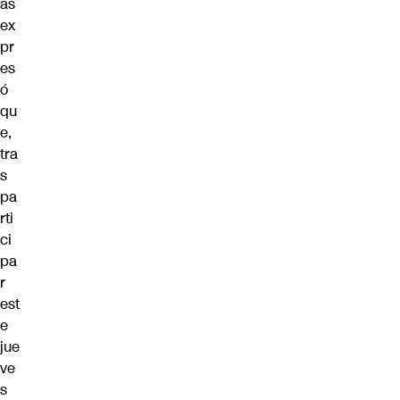
as
ex
pr
es
ó
qu
e,
tra
s
pa
rti
ci
pa
r
est
e
jue
ve
s