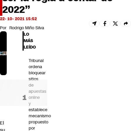
Futuro 360
2022”
Opinión
22- 10- 2021 15:52
Por
Rodrigo Miño Silva
LO
MÁS
LEÍDO
Tribunal
ordena
bloquear
sitios
de
apuestas
online
y
establece
mecanismo
propuesto
El
por
su