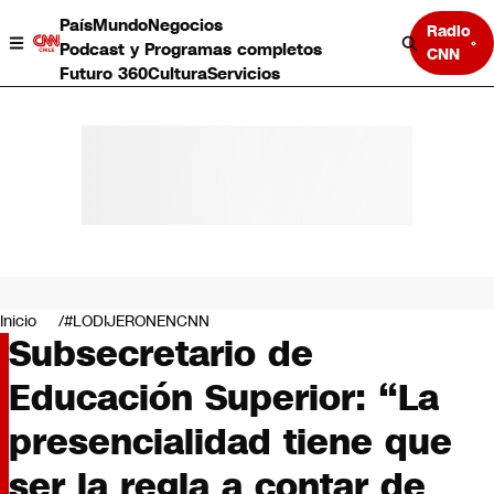
País
Mundo
Negocios
Radio
Podcast y Programas completos
CNN
Futuro 360
Cultura
Servicios
País
Mundo
Negocios
Inicio
#LODIJERONENCNN
Subsecretario de
Deportes
Programas completos
Educación Superior: “La
Cultura
Servicios
presencialidad tiene que
Bits
CNN Data
ser la regla a contar de
CNN tiempo