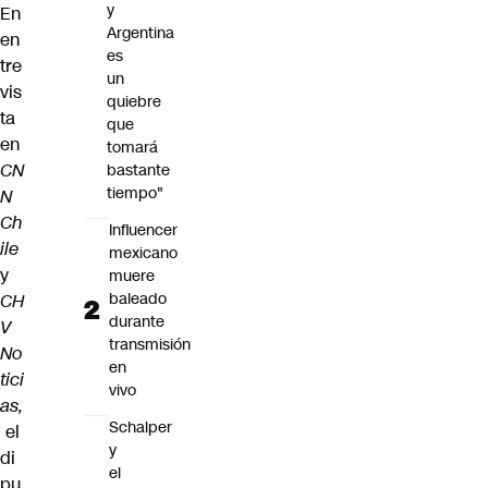
y
En
Argentina
en
es
tre
un
vis
quiebre
ta
que
en
tomará
CN
bastante
tiempo"
N
Ch
Influencer
ile
mexicano
y
muere
baleado
CH
durante
V
transmisión
No
en
tici
vivo
as
,
Schalper
el
y
di
el
pu