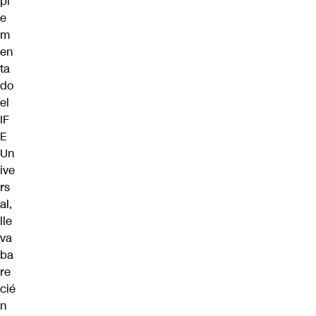
pl
e
m
en
ta
do
el
IF
E
Un
ive
rs
al,
lle
va
ba
re
cié
n