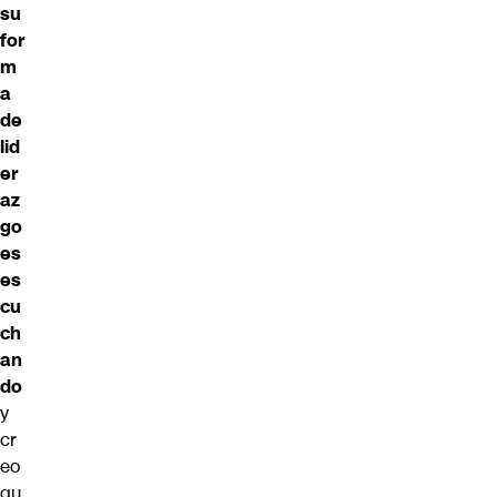
su
for
m
a
de
lid
er
az
go
es
es
cu
ch
an
do
y
cr
eo
qu