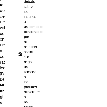
debate
ta
sobre
do
los
de
indultos
Re
a
uniformados
vol
condenados
uci
por
ón
el
De
estallido
m
social:
oc
"Le
rát
hago
un
ica
llamado
(R
a
D)
los
Gi
partidos
or
oficialistas
gi
a
o
no