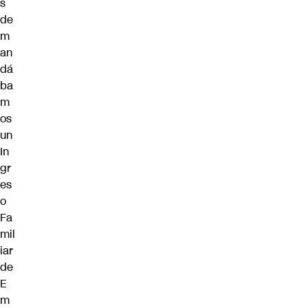
s
de
m
an
dá
ba
m
os
un
In
gr
es
o
Fa
mil
iar
de
E
m