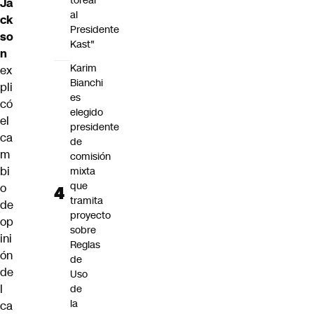
torear
Ja
al
ck
Presidente
so
Kast"
n
Karim
ex
Bianchi
pli
es
có
elegido
el
presidente
ca
de
m
comisión
bi
mixta
que
o
tramita
de
proyecto
op
sobre
ini
Reglas
ón
de
de
Uso
l
de
la
ca