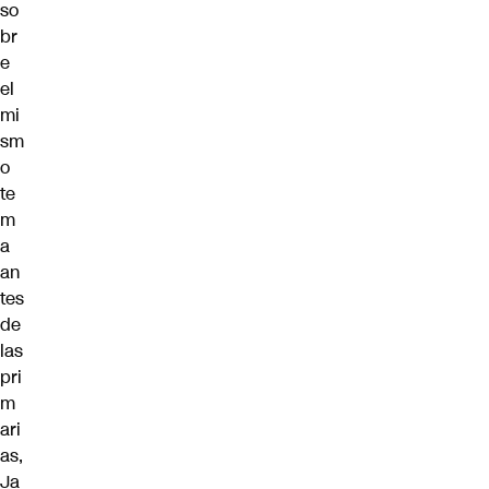
so
br
e
el
mi
sm
o
te
m
a
an
tes
de
las
pri
m
ari
as
,
Ja