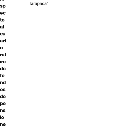
Tarapacá"
sp
ec
to
al
cu
art
o
ret
iro
de
fo
nd
os
de
pe
ns
io
ne