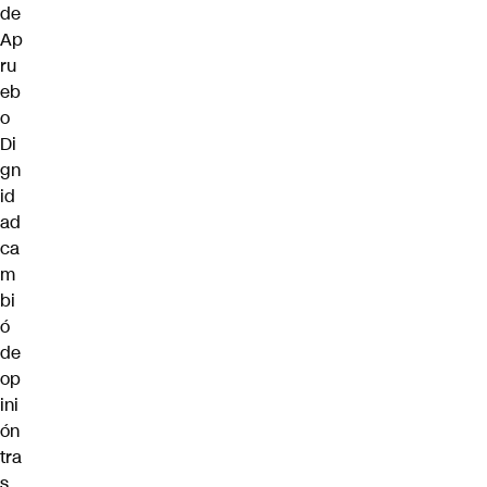
de
Ap
ru
eb
o
Di
gn
id
ad
ca
m
bi
ó
de
op
ini
ón
tra
s