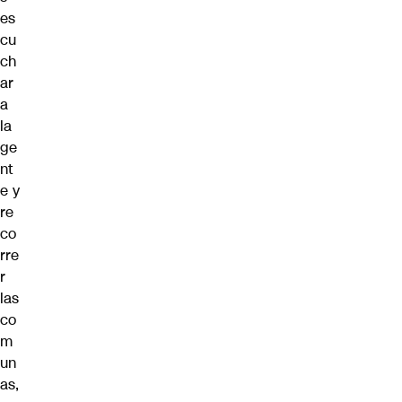
es
cu
ch
ar
a
la
ge
nt
e y
re
co
rre
r
las
co
m
un
as,