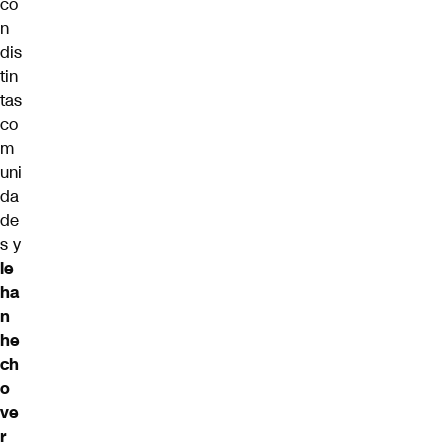
co
n
dis
tin
tas
co
m
uni
da
de
s y
le
ha
n
he
ch
o
ve
r