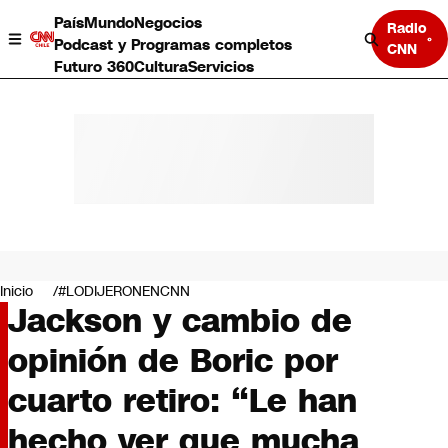
País
Mundo
Negocios
Radio
Podcast y Programas completos
CNN
Futuro 360
Cultura
Servicios
País
Mundo
Negocios
Inicio
#LODIJERONENCNN
Jackson y cambio de
Deportes
Programas completos
opinión de Boric por
Cultura
Servicios
cuarto retiro: “Le han
Bits
CNN Data
hecho ver que mucha
CNN tiempo