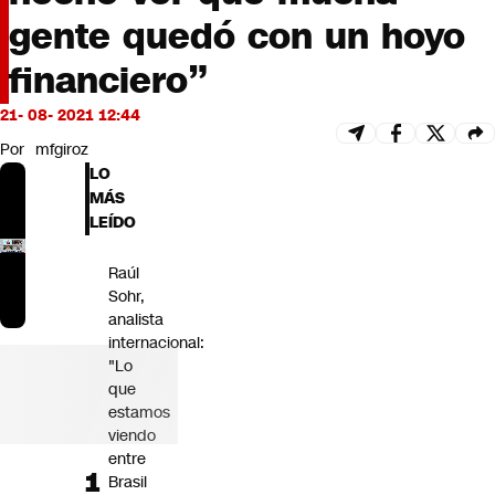
Futuro 360
gente quedó con un hoyo
Opinión
financiero”
21- 08- 2021 12:44
Por
mfgiroz
LO
MÁS
LEÍDO
Raúl
Sohr,
analista
internacional:
"Lo
que
estamos
viendo
entre
Brasil