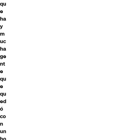
qu
e
ha
y
m
uc
ha
ge
nt
e
qu
e
qu
ed
ó
co
n
un
ho