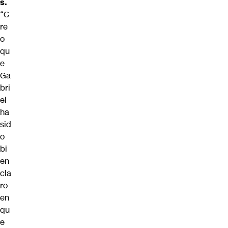
s.
“C
re
o
qu
e
Ga
bri
el
ha
sid
o
bi
en
cla
ro
en
qu
e