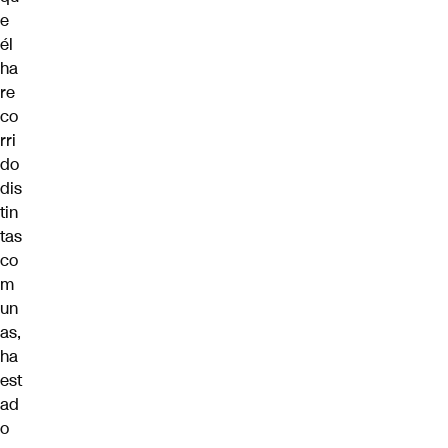
e
él
ha
re
co
rri
do
dis
tin
tas
co
m
un
as,
ha
est
ad
o