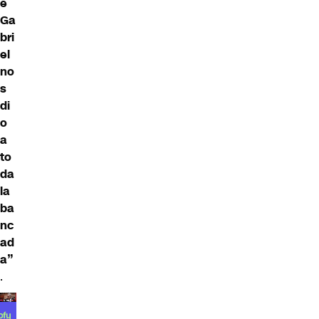
e
Ga
bri
el
no
s
di
o
a
to
da
la
ba
nc
ad
a”
.