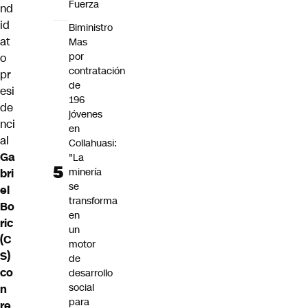
Fuerza
nd
id
Biministro
at
Mas
por
o
contratación
pr
de
esi
196
de
jóvenes
nci
en
al
Collahuasi:
Ga
"La
minería
bri
se
el
transforma
Bo
en
ric
un
(C
motor
S)
de
co
desarrollo
social
n
para
re