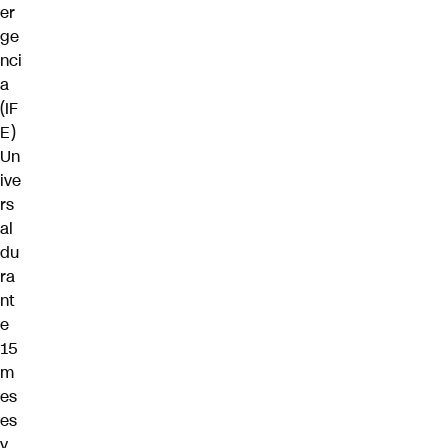
er
ge
nci
a
(IF
E)
Un
ive
rs
al
du
ra
nt
e
15
m
es
es
y