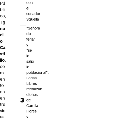
con
Pú
el
bli
senador
co,
Squella
Ig
na
"Señora
de
ci
feria"
o
y
Ca
"se
sti
le
llo
,
salió
co
lo
m
poblacional":
Ferias
en
Libres
tó
rechazan
en
dichos
en
de
tre
Camila
vis
Flores
ta
y