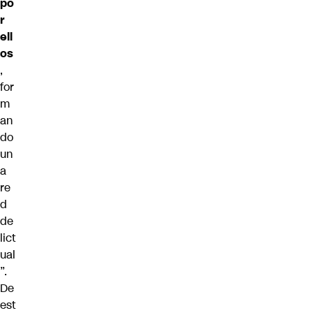
po
r
ell
os
,
for
m
an
do
un
a
re
d
de
lict
ual
”.
De
est