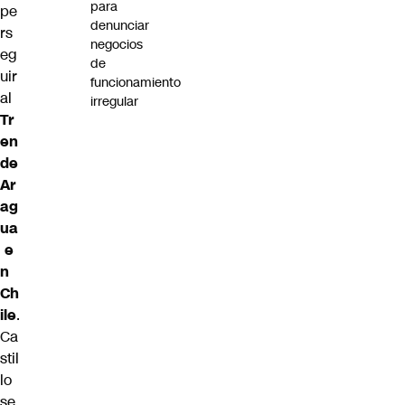
para
pe
denunciar
rs
negocios
eg
de
uir
funcionamiento
al
irregular
Tr
en
de
Ar
ag
ua
e
n
Ch
ile
.
Ca
stil
lo
se