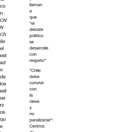
llaman
co
a
n
que
CN
"el
N
debate
Ch
político
ile
se
el
desarrolle
con
est
respeto"
ad
o
"Chile
de
debe
convivir
los
con
esf
la
ue
nieve
rz
y
os
no
qu
paralizarse":
e
Centros