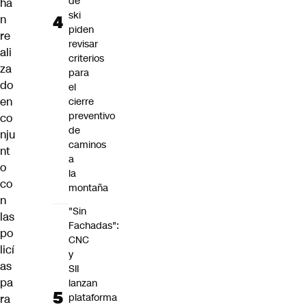
de
ha
ski
n
piden
re
revisar
ali
criterios
za
para
do
el
en
cierre
preventivo
co
de
nju
caminos
nt
a
o
la
co
montaña
n
"Sin
las
Fachadas":
po
CNC
licí
y
as
SII
pa
lanzan
plataforma
ra