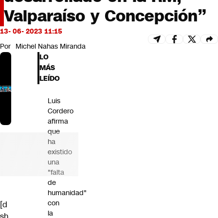
Futuro 360
Valparaíso y Concepción”
Opinión
13- 06- 2023 11:15
Por
Michel Nahas Miranda
LO
MÁS
LEÍDO
Luis
Cordero
afirma
que
ha
existido
una
"falta
de
humanidad"
con
[d
la
sh