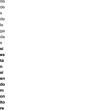
da
de
s
de
le
ga
da
s
sí
es
tá
n
si
en
do
m
on
ito
re