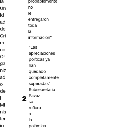
la
probablemente
no
Un
le
id
entregaron
ad
toda
de
la
Cri
información"
m
"Las
en
apreciaciones
Or
políticas ya
ga
han
niz
quedado
ad
completamente
superadas":
o
Subsecretario
de
Pavez
l
se
Mi
refiere
nis
a
ter
la
io
polémica