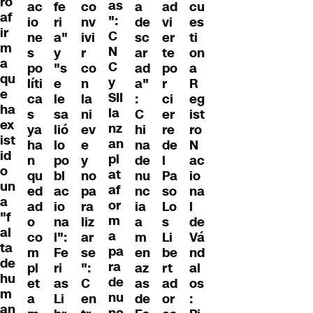
ro
as
ac
fe
co
a
ad
cu
af
":
io
ri
nv
de
vi
es
ir
C
ne
a"
ivi
sc
er
ti
m
N
s
y
r
ar
te
on
a
C
po
"s
co
ad
po
a
qu
y
líti
e
n
a"
r
R
e
SII
ca
le
la
:
ci
eg
ha
la
s
sa
ni
C
er
ist
ex
nz
ya
lió
ev
hi
re
ro
ist
an
ha
lo
e
na
de
N
id
pl
n
po
y
de
l
ac
o
at
qu
bl
no
nu
Pa
io
un
af
ed
ac
pa
nc
so
na
a
or
ad
io
ra
ia
Lo
l
"f
m
o
na
liz
a
s
de
al
a
co
l":
ar
m
Li
Vá
ta
pa
m
Fe
se
en
be
nd
de
ra
pl
ri
":
az
rt
al
hu
de
et
as
C
as
ad
os
m
nu
a
Li
en
de
or
:
an
nc