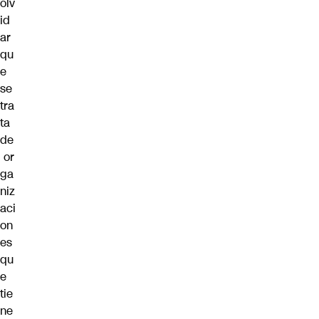
olv
id
ar
qu
e
se
tra
ta
de
or
ga
niz
aci
on
es
qu
e
tie
ne