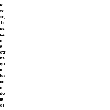
to
nc
es,
b
us
ca
n
a
otr
os
qu
e
ha
ce
n
de
lit
os