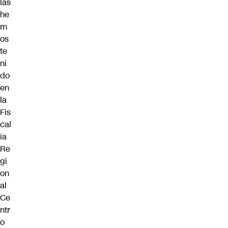
las
he
m
os
te
ni
do
en
la
Fis
cal
ía
Re
gi
on
al
Ce
ntr
o