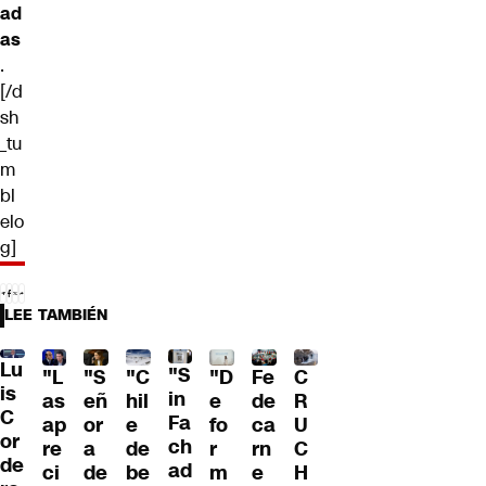
ad
as
.
[/d
sh
_tu
m
bl
elo
g]
LEE TAMBIÉN
Lu
"S
"L
"S
"C
"D
Fe
C
is
in
as
eñ
hil
e
de
R
C
Fa
ap
or
e
fo
ca
U
or
ch
re
a
de
r
rn
C
de
ad
ci
de
be
m
e
H