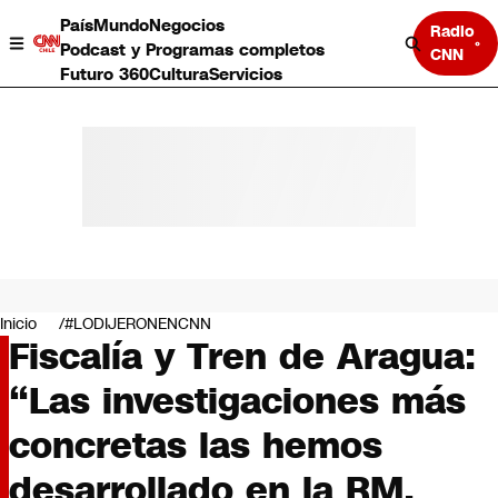
País
Mundo
Negocios
Radio
Podcast y Programas completos
CNN
Futuro 360
Cultura
Servicios
País
Mundo
Negocios
Inicio
#LODIJERONENCNN
Fiscalía y Tren de Aragua:
Deportes
Programas completos
“Las investigaciones más
Cultura
Servicios
concretas las hemos
Bits
CNN Data
desarrollado en la RM,
CNN tiempo