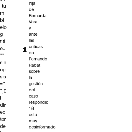
hija
_tu
de
m
Bernarda
bl
Vera
elo
y
g
ante
las
titl
críticas
e=
de
””
Fernando
sin
Rabat
op
sobre
sis
la
=”
gestión
del
”]E
caso
l
responde:
dir
"Él
ec
está
tor
muy
de
desinformado,