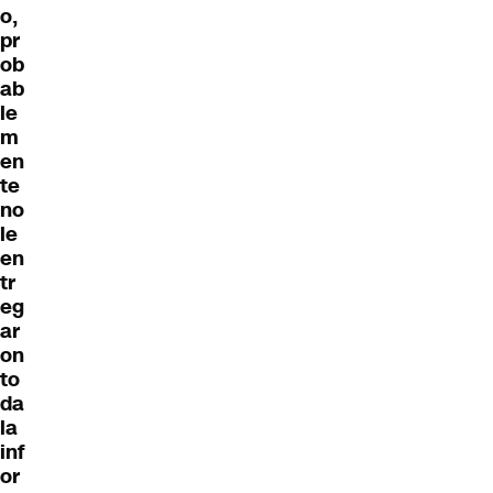
o,
pr
ob
ab
le
m
en
te
no
le
en
tr
eg
ar
on
to
da
la
inf
or