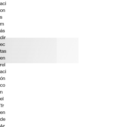
aci
on
s
m
ás
dir
ec
tas
en
rel
aci
ón
co
n
el
Tr
en
de
Ar