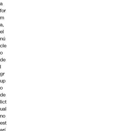
a
for
m
a,
el
nú
cle
o
de
l
gr
up
o
de
lict
ual
no
est
arí