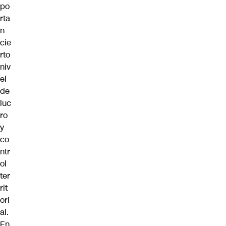
po
rta
n
cie
rto
niv
el
de
luc
ro
y
co
ntr
ol
ter
rit
ori
al.
En