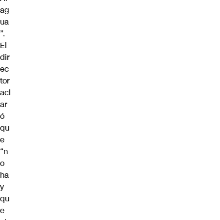
ag
ua
”.
El
dir
ec
tor
acl
ar
ó
qu
e
“n
o
ha
y
qu
e