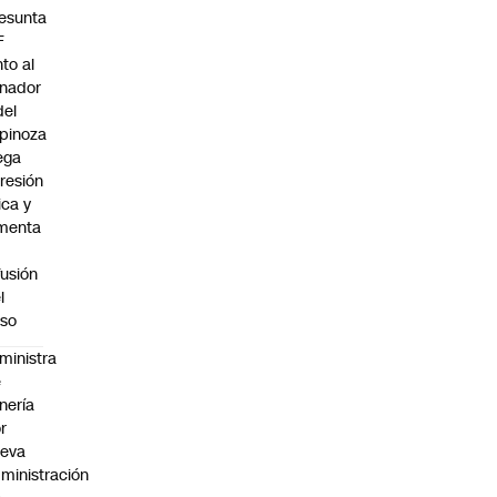
esunta
F
nto al
nador
del
pinoza
ega
resión
sica y
menta
fusión
l
so
ministra
e
nería
r
ueva
ministración