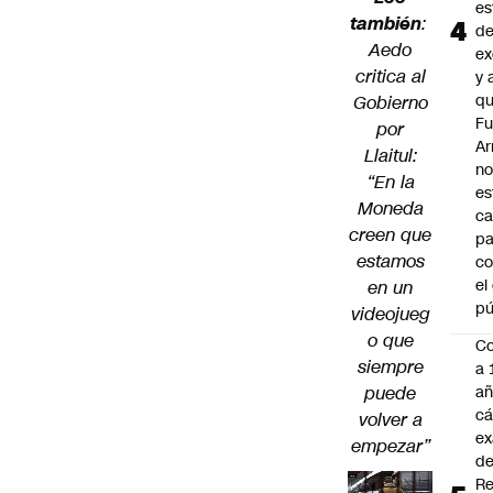
es
también
:
d
Aedo
ex
critica al
y 
qu
Gobierno
Fu
por
A
Llaitul:
n
“En la
es
Moneda
ca
creen que
pa
estamos
co
el
en un
pú
videojueg
o que
C
siempre
a 
puede
añ
cá
volver a
ex
empezar”
d
Re