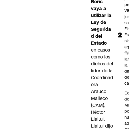
Boric
pr
vaya a
VI
utilizar la
ju
Ley de
se
Segurida
Fi
Es
d del
ni
Estado
ag
en casos
fí
como los
la
dichos del
la
líder de la
di
Coordinad
de
ca
ora
Arauco
Ex
Malleco
d
(CAM),
Mi
po
Héctor
n
Llaitul
.
ad
Llaitul dijo