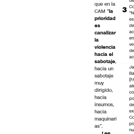
d
que en la
Co
CAM “
la
"
prioridad
es
es
d
ac
canalizar
en
la
ve
violencia
d
hacia el
ac
sabotaje
,
J
hacia un
B
sabotaje
(F
muy
al
dirigido,
c
hacia
po
insumos,
de
ex
hacia
Co
maquinari
po
as”.
n
Lee