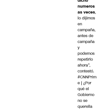
dicho
numeros
as veces
,
lo dijimos
en
campaña,
antes de
campaña
y
podemos
repetirlo
ahora”,
contestó.
#CNNPrim
e
| ¿Por
qué el
Gobierno
no se
querella