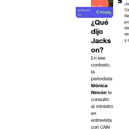
J
Lea el
Ca
powered
artículo
by
Re
¿Qué
po
de
dijo
se
Jacks
y 
on?
En ese
contexto,
la
periodista
Mónica
Rincón
le
consultó
al ministro
en
entrevista
con
CNN