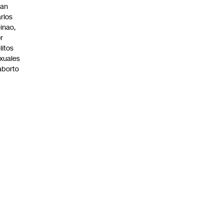
uan
rlos
inao,
r
litos
xuales
aborto