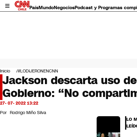
País
Mundo
Negocios
Podcast y Programas comp
País
Mundo
Inicio
#LODIJERONENCNN
Negocios
Jackson descarta uso de 
Deportes
Gobierno: “No compartim
Programas completos
Cultura
Servicios
27- 07- 2022 13:22
Bits
Por
Rodrigo Miño Silva
CNN Data
LO 
CNN tiempo
LEÍD
Futuro 360
Opinión