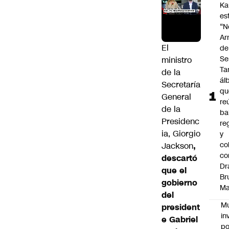
Ka
es
“N
Ar
El
de
Se
ministro
Ta
de la
ál
Secretaría
qu
General
re
de la
ba
Presidenc
re
ia,
Giorgio
y
co
Jackson
,
co
descartó
Dr
que el
Br
gobierno
Ma
del
Mu
president
in
e Gabriel
po