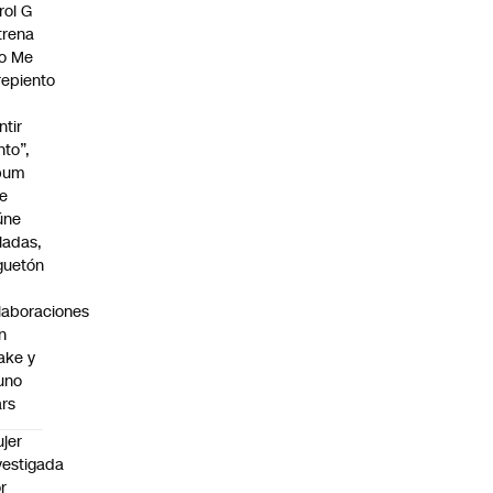
rol G
trena
o Me
repiento
ntir
nto”,
bum
e
úne
ladas,
guetón
laboraciones
n
ake y
uno
rs
jer
vestigada
r