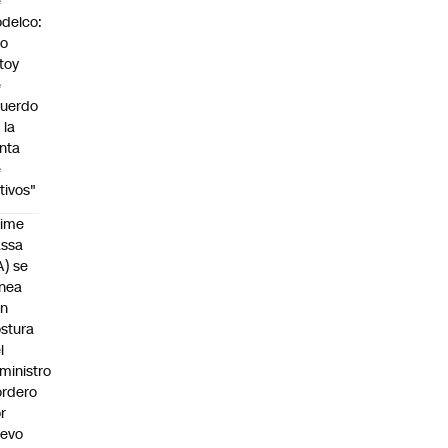
e
delco:
No
toy
e
uerdo
 la
nta
e
tivos"
aime
assa
A) se
inea
on
stura
l
ministro
rdero
r
uevo