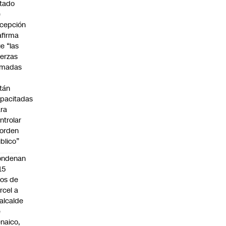
tado
e
cepción
afirma
e “las
erzas
rmadas
o
tán
pacitadas
ra
ntrolar
 orden
blico”
ondenan
15
os de
rcel a
alcalde
e
naico,