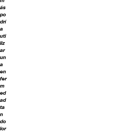
m
ás
po
drí
a
uti
liz
ar
un
a
en
fer
m
ed
ad
ta
n
do
lor