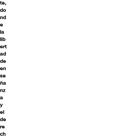
te,
do
nd
e
la
lib
ert
ad
de
en
se
ña
nz
a
y
el
de
re
ch