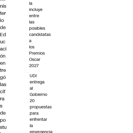
la
nis
incluye
ter
entre
io
las
de
posibles
Ed
candidatas
a
uc
los
aci
Premios
ón
Oscar
en
2027
tre
UDI
gó
entrega
las
al
cif
Gobierno
ra
20
s
propuestas
de
para
enfrentar
po
la
stu
emergencia