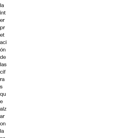
la
int
er
pr
et
aci
ón
de
las
cif
ra
s
qu
e
alz
ar
on
la