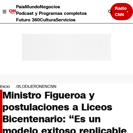
País
Mundo
Negocios
Radio
Podcast y Programas completos
CNN
Futuro 360
Cultura
Servicios
País
Mundo
Negocios
Inicio
#LODIJERONENCNN
Ministro Figueroa y
Deportes
Programas completos
postulaciones a Liceos
Cultura
Servicios
Bicentenario: “Es un
Bits
CNN Data
modelo exitoso replicable
CNN tiempo