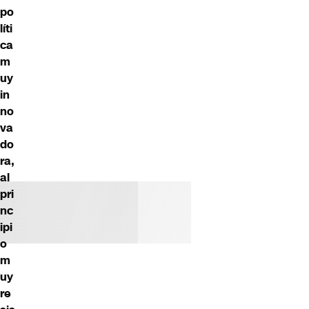
po
líti
ca
m
uy
in
no
va
do
ra,
al
pri
nc
ipi
o
m
uy
re