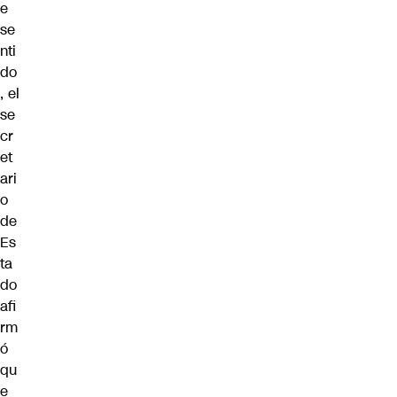
e
se
nti
do
, el
se
cr
et
ari
o
de
Es
ta
do
afi
rm
ó
qu
e