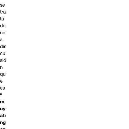
se
tra
ta
de
un
a
dis
cu
sió
n
qu
e
es
“
m
uy
ati
ng