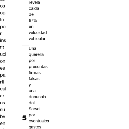
revela
os
caída
op
de
tó
67%
po
en
velocidad
r
vehicular
ins
tit
Una
uci
querella
por
on
presuntas
es
firmas
pa
falsas
rti
y
cul
una
ar
denuncia
es
del
Servel
su
por
bv
eventuales
en
gastos