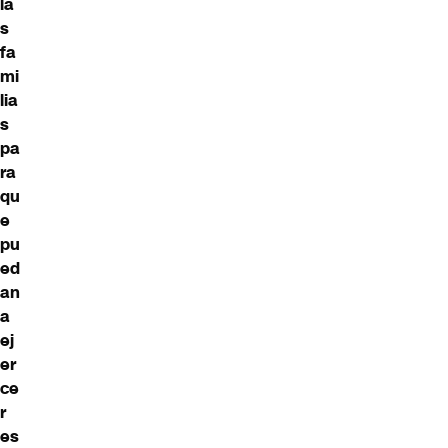
la
s
fa
mi
lia
s
pa
ra
qu
e
pu
ed
an
a
ej
er
ce
r
es