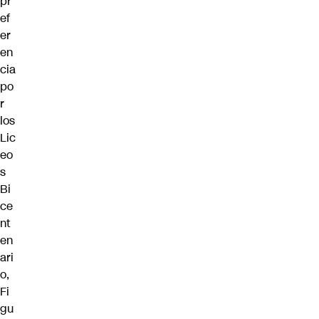
pr
ef
er
en
cia
po
r
los
Lic
eo
s
Bi
ce
nt
en
ari
o,
Fi
gu