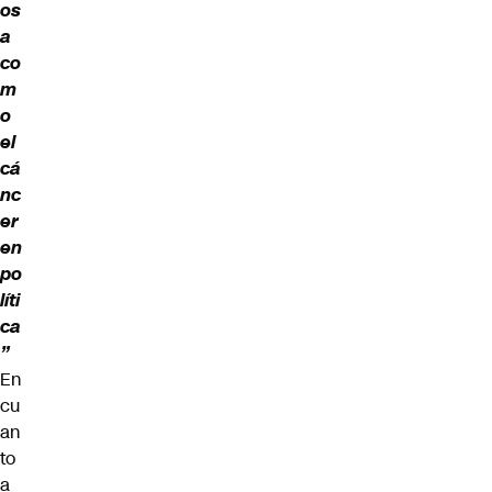
os
a
co
m
o
el
cá
nc
er
en
po
líti
ca
”
En
cu
an
to
a