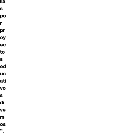
lia
s
po
r
pr
oy
ec
to
s
ed
uc
ati
vo
s
di
ve
rs
os
”.