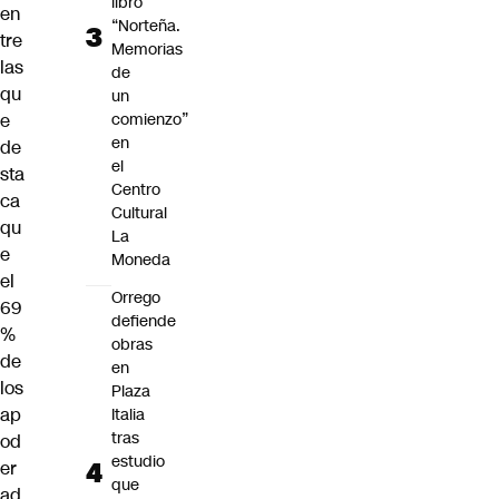
libro
en
“Norteña.
tre
Memorias
las
de
qu
un
e
comienzo”
en
de
el
sta
Centro
ca
Cultural
qu
La
e
Moneda
el
Orrego
69
defiende
%
obras
de
en
los
Plaza
ap
Italia
tras
od
estudio
er
que
ad