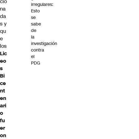
cio
irregulares:
na
Esto
da
se
s y
sabe
de
qu
la
e
investigación
los
contra
Lic
el
eo
PDG
s
Bi
ce
nt
en
ari
o
fu
er
on