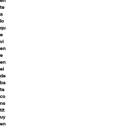
en
te
a
lo
qu
e
vi
en
e
en
el
de
ba
te
co
ns
tit
uy
en