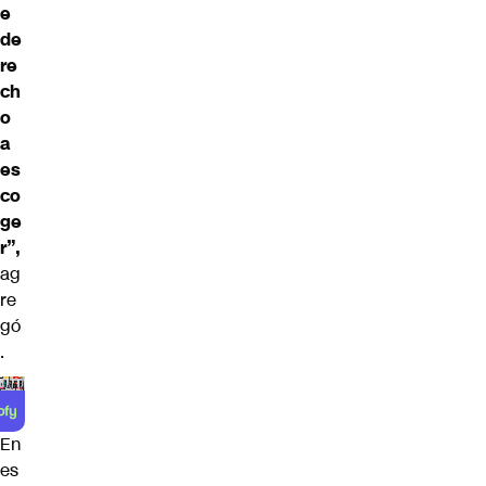
e
de
re
ch
o
a
es
co
ge
r”,
ag
re
gó
.
En
es