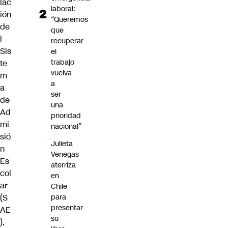
lac
laboral:
ión
“Queremos
de
que
l
recuperar
Sis
el
trabajo
te
vuelva
m
a
a
ser
de
una
Ad
prioridad
mi
nacional”
sió
Julieta
n
Venegas
Es
aterriza
col
en
ar
Chile
(S
para
presentar
AE
su
),