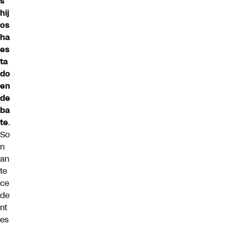
s
hij
os
ha
es
ta
do
en
de
ba
te
.
So
n
an
te
ce
de
nt
es