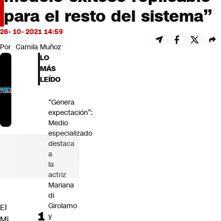
Futuro 360
para el resto del sistema”
Opinión
26- 10- 2021 14:59
Por
Camila Muñoz
LO
MÁS
LEÍDO
“Genera
expectación”:
Medio
especializado
destaca
a
la
actriz
Mariana
di
Girolamo
El
y
Mi