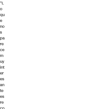
“L
o
qu
e
no
s
pa
re
ce
m
uy
int
er
es
an
te
es
re
co