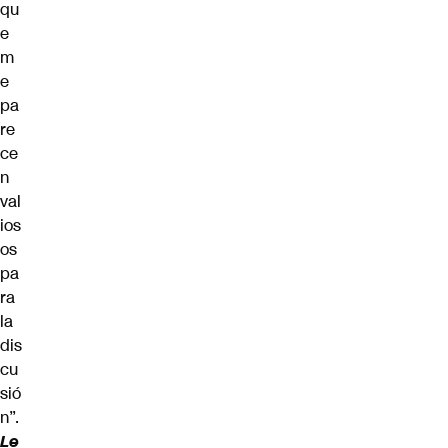
qu
e
m
e
pa
re
ce
n
val
ios
os
pa
ra
la
dis
cu
sió
n”.
Le