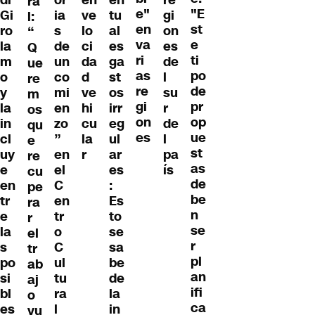
di
or
en
en
re
ra
e"
"E
Gi
ia
ve
tu
gi
l:
en
st
ro
s
lo
al
on
“
va
e
la
de
ci
es
es
Q
ri
ti
m
un
da
ga
de
ue
as
po
o
co
d
st
l
re
re
de
y
mi
ve
os
su
m
gi
pr
la
en
hi
irr
r
os
on
op
in
zo
cu
eg
de
qu
es
ue
cl
”
la
ul
l
e
st
uy
en
r
ar
pa
re
as
e
el
es
ís
cu
de
en
C
:
pe
be
tr
en
Es
ra
n
e
tr
to
r
se
la
o
se
el
r
s
C
sa
tr
pl
po
ul
be
ab
an
si
tu
de
aj
ifi
bl
ra
la
o
ca
es
l
in
vu