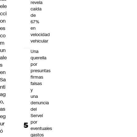
revela
ele
caída
cci
de
on
67%
es
en
velocidad
co
vehicular
m
un
Una
ale
querella
por
s
presuntas
en
firmas
Sa
falsas
nti
y
ag
una
o,
denuncia
as
del
Servel
eg
por
ur
eventuales
ó
gastos