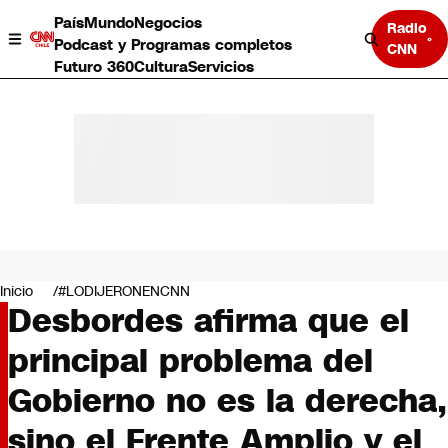
País
Mundo
Negocios
Radio
Podcast y Programas completos
CNN
Futuro 360
Cultura
Servicios
País
Mundo
Negocios
Inicio
#LODIJERONENCNN
Desbordes afirma que el
Deportes
Programas completos
principal problema del
Cultura
Servicios
Gobierno no es la derecha,
Bits
CNN Data
sino el Frente Amplio y el
CNN tiempo