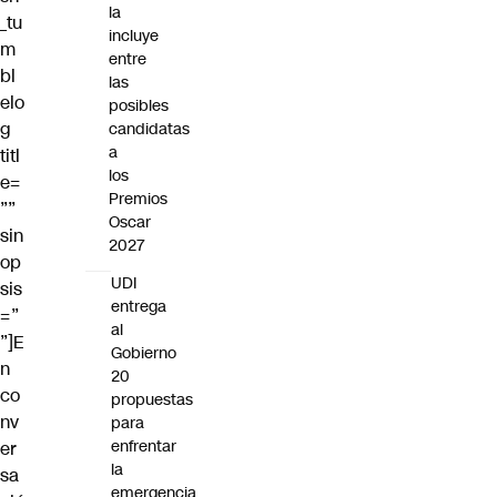
la
_tu
incluye
m
entre
bl
las
elo
posibles
g
candidatas
a
titl
los
e=
Premios
””
Oscar
sin
2027
op
UDI
sis
entrega
=”
al
”]E
Gobierno
n
20
co
propuestas
nv
para
enfrentar
er
la
sa
emergencia