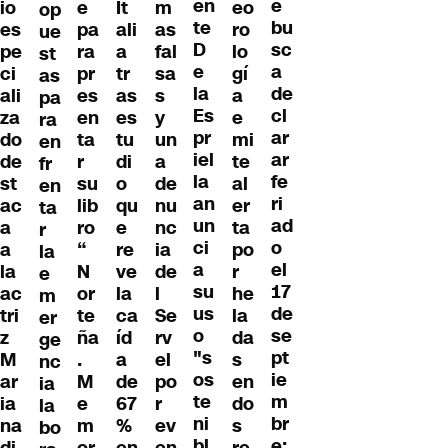
en
e
io
e
It
m
eo
op
te
bu
es
pa
ali
as
ro
ue
D
sc
pe
ra
a
fal
lo
st
e
a
ci
pr
tr
sa
gí
as
la
de
ali
es
as
s
a
pa
Es
cl
za
en
es
y
e
ra
pr
ar
do
ta
tu
un
mi
en
iel
ar
de
r
di
a
te
fr
la
fe
st
su
o
de
al
en
an
ri
ac
lib
qu
nu
er
ta
un
ad
a
ro
e
nc
ta
r
ci
o
a
“
re
ia
po
la
a
el
la
N
ve
de
r
e
su
17
ac
or
la
l
he
m
us
de
tri
te
ca
Se
la
er
o
se
z
ña
íd
rv
da
ge
"s
pt
M
.
a
el
s
nc
os
ie
ar
M
de
po
en
ia
te
m
ia
e
67
r
do
la
ni
br
na
m
%
ev
s
bo
bl
e: