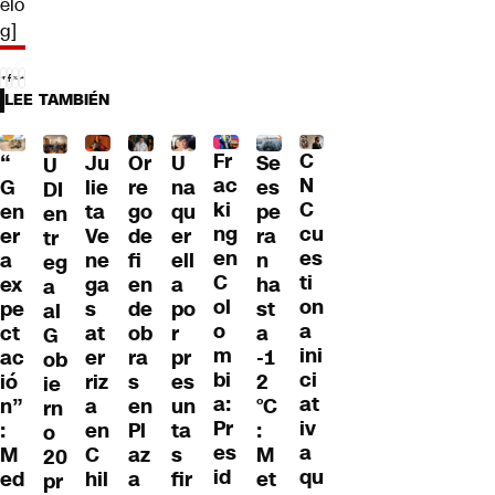
elo
g]
LEE TAMBIÉN
Fr
C
“
Ju
Or
U
Se
U
ac
N
G
lie
re
na
es
DI
ki
C
en
ta
go
qu
pe
en
ng
cu
er
Ve
de
er
ra
tr
en
es
a
ne
fi
ell
n
eg
C
ti
ex
ga
en
a
ha
a
ol
on
pe
s
de
po
st
al
o
a
ct
at
ob
r
a
G
m
ini
ac
er
ra
pr
-1
ob
bi
ci
ió
riz
s
es
2
ie
a:
at
n”
a
en
un
°C
rn
Pr
iv
:
en
Pl
ta
:
o
es
a
M
C
az
s
M
20
id
qu
ed
hil
a
fir
et
pr