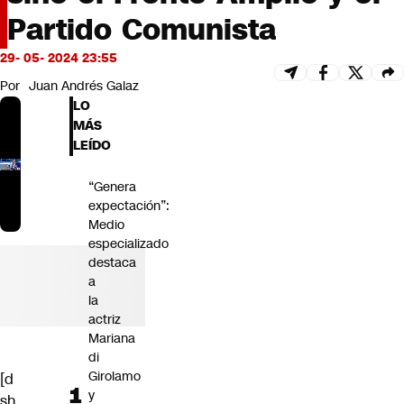
Futuro 360
Partido Comunista
Opinión
29- 05- 2024 23:55
Por
Juan Andrés Galaz
LO
MÁS
LEÍDO
“Genera
expectación”:
Medio
especializado
destaca
a
la
actriz
Mariana
di
Girolamo
[d
y
sh