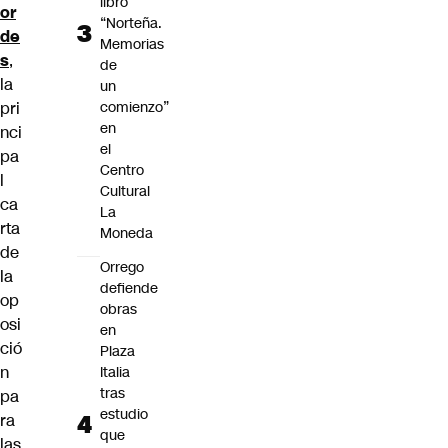
libro
or
“Norteña.
de
Memorias
s
,
de
la
un
pri
comienzo”
en
nci
el
pa
Centro
l
Cultural
ca
La
rta
Moneda
de
Orrego
la
defiende
op
obras
osi
en
ció
Plaza
n
Italia
tras
pa
estudio
ra
que
las