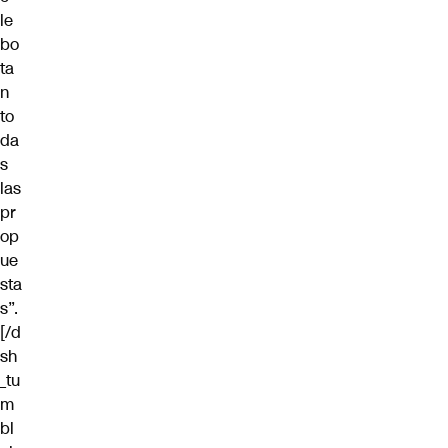
le
bo
ta
n
to
da
s
las
pr
op
ue
sta
s”.
[/d
sh
_tu
m
bl