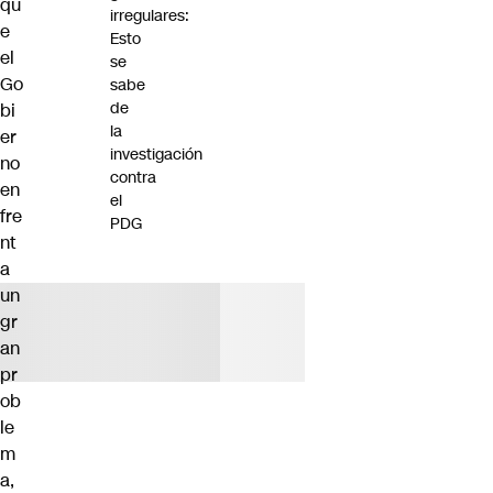
qu
irregulares:
e
Esto
el
se
Go
sabe
de
bi
la
er
investigación
no
contra
en
el
fre
PDG
nt
a
un
gr
an
pr
ob
le
m
a,