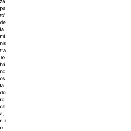
za
pa
to’
de
la
mi
nis
tra
To
há
no
es
la
de
re
ch
a,
sin
o