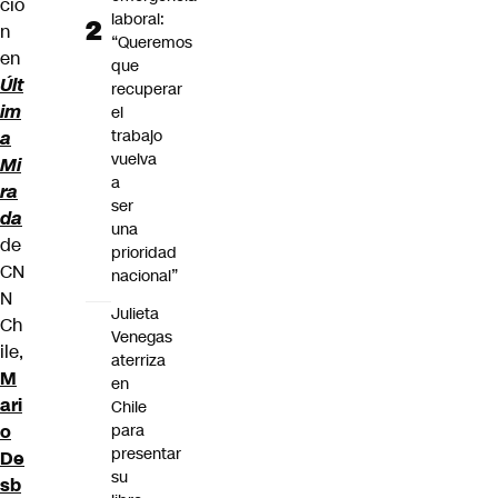
ció
laboral:
n
“Queremos
en
que
Últ
recuperar
im
el
trabajo
a
vuelva
Mi
a
ra
ser
da
una
de
prioridad
CN
nacional”
N
Julieta
Ch
Venegas
ile,
aterriza
M
en
ari
Chile
o
para
presentar
De
su
sb