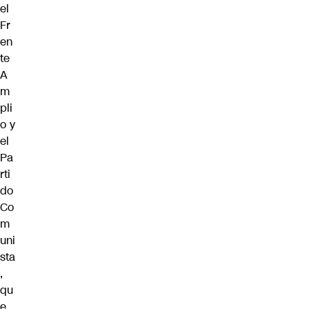
el
Fr
en
te
A
m
pli
o y
el
Pa
rti
do
Co
m
uni
sta
,
qu
e