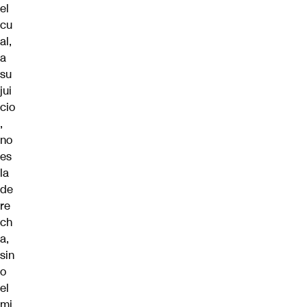
el
cu
al,
a
su
jui
cio
,
no
es
la
de
re
ch
a,
sin
o
el
mi