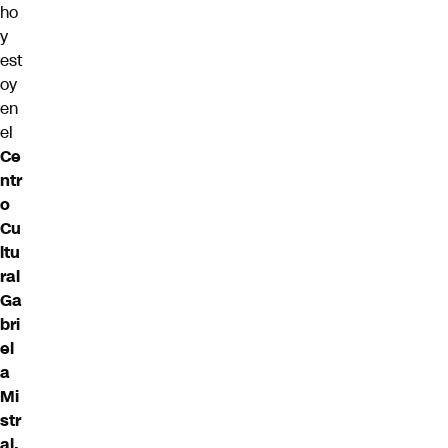
ho
y
est
oy
en
el
Ce
ntr
o
Cu
ltu
ral
Ga
bri
el
a
Mi
str
al,