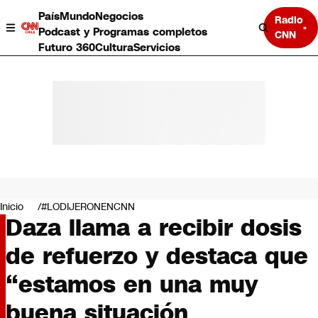
País
Mundo
Negocios
Radio
Podcast y Programas completos
CNN
Futuro 360
Cultura
Servicios
País
Mundo
Negocios
Inicio
#LODIJERONENCNN
Daza llama a recibir dosis
Deportes
Programas completos
de refuerzo y destaca que
Cultura
Servicios
“estamos en una muy
Bits
CNN Data
buena situación
CNN tiempo