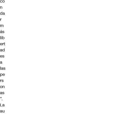
co
n
da
r
m
ás
lib
ert
ad
es
a
las
pe
rs
on
as
”.
La
au