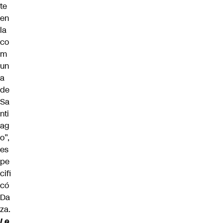
te
en
la
co
m
un
a
de
Sa
nti
ag
o”,
es
pe
cifi
có
Da
za.
Le