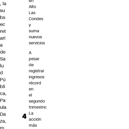
en
, la
Alto
su
Las
bs
Condes
ec
y
ret
suma
nuevos
ari
servicios
a
de
A
Sa
pesar
de
lu
registrar
d
ingresos
Pú
récord
bli
en
ca,
el
Pa
segundo
ula
trimestre:
La
Da
acción
za,
más
m