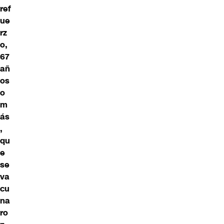
ref
ue
rz
o,
67
añ
os
o
m
ás
,
qu
e
se
va
cu
na
ro