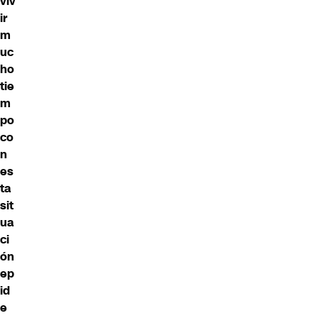
viv
ir
m
uc
ho
tie
m
po
co
n
es
ta
sit
ua
ci
ón
ep
id
e