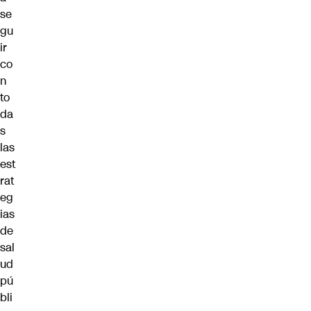
se
gu
ir
co
n
to
da
s
las
est
rat
eg
ias
de
sal
ud
pú
bli