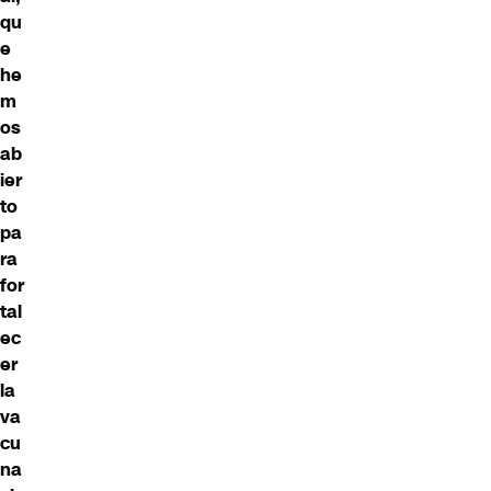
qu
e
he
m
os
ab
ier
to
pa
ra
for
tal
ec
er
la
va
cu
na