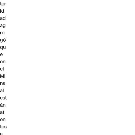
tor
id
ad
ag
re
gó
qu
e
en
el
Mi
ns
al
est
án
at
en
tos
a