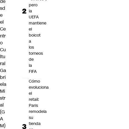
de
pero
sd
la
e
UEFA
el
mantiene
Ce
el
boicot
ntr
a
o
los
Cu
torneos
ltu
de
ral
la
Ga
FIFA
bri
Cómo
ela
evoluciona
Mi
el
str
retail:
al
Paris
(G
remodela
su
A
tienda
M)