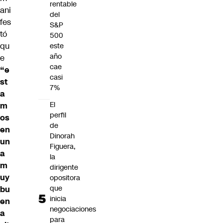
rentable
ani
del
fes
S&P
tó
500
qu
este
año
e
cae
“e
casi
st
7%
a
El
m
perfil
os
de
en
Dinorah
un
Figuera,
a
la
m
dirigente
uy
opositora
que
bu
inicia
en
negociaciones
a
para