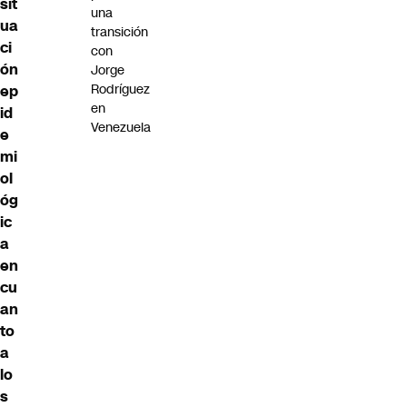
sit
una
ua
transición
ci
con
ón
Jorge
Rodríguez
ep
en
id
Venezuela
e
mi
ol
óg
ic
a
en
cu
an
to
a
lo
s