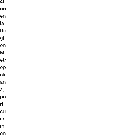
ci
ón
en
la
Re
gi
ón
M
etr
op
olit
an
a,
pa
rti
cul
ar
m
en