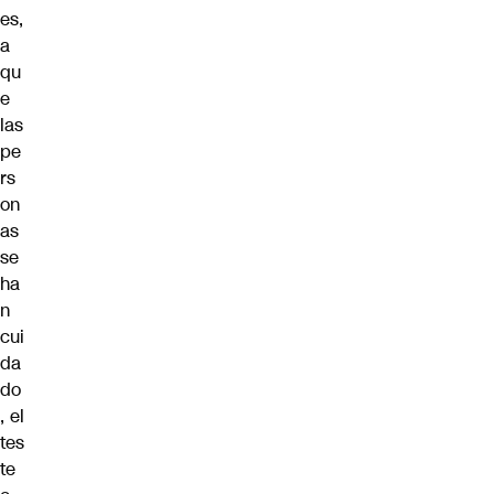
es,
a
qu
e
las
pe
rs
on
as
se
ha
n
cui
da
do
, el
tes
te