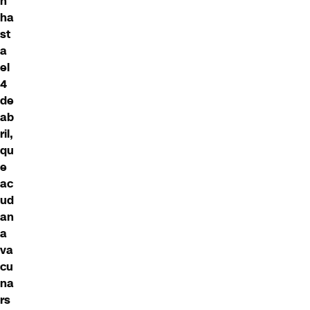
n
ha
st
a
el
4
de
ab
ril,
qu
e
ac
ud
an
a
va
cu
na
rs