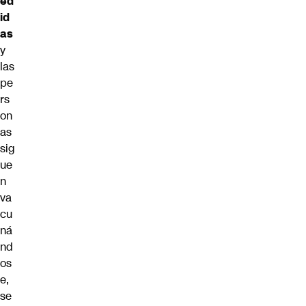
ed
id
as
y
las
pe
rs
on
as
sig
ue
n
va
cu
ná
nd
os
e,
se