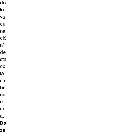
do
la
va
cu
na
ció
n”,
de
sta
có
la
su
bs
ec
ret
ari
a.
Da
za