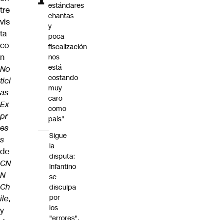
estándares
tre
chantas
vis
y
ta
poca
co
fiscalización
n
nos
está
No
costando
tici
muy
as
caro
Ex
como
pr
país"
es
Sigue
s
la
de
disputa:
CN
Infantino
N
se
Ch
disculpa
por
ile
,
los
y
"errores",