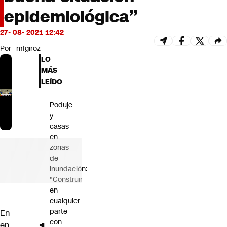
Futuro 360
epidemiológica”
Opinión
27- 08- 2021 12:42
Por
mfgiroz
LO
MÁS
LEÍDO
Poduje
y
casas
en
zonas
de
inundación:
"Construir
en
cualquier
parte
En
con
en