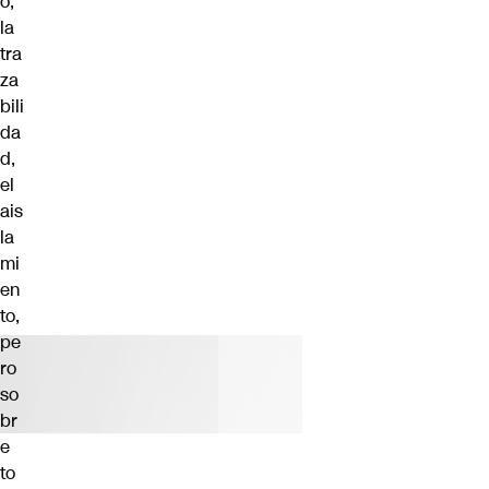
o,
la
tra
za
bili
da
d,
el
ais
la
mi
en
to,
pe
ro
so
br
e
to