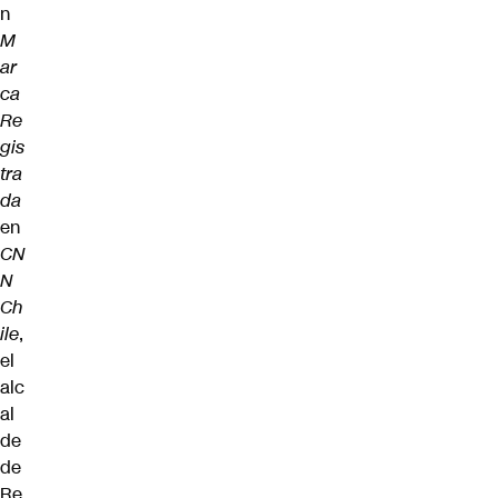
n
M
ar
ca
Re
gis
tra
da
en
CN
N
Ch
ile
,
el
alc
al
de
de
Re