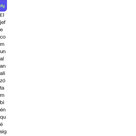
El
jef
e
co
m
un
al
an
ali
zó
ta
m
bi
én
qu
é
sig