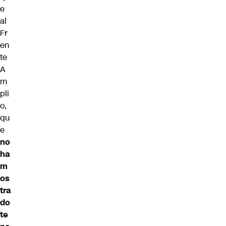
e
al
Fr
en
te
A
m
pli
o,
qu
e
no
ha
m
os
tra
do
te