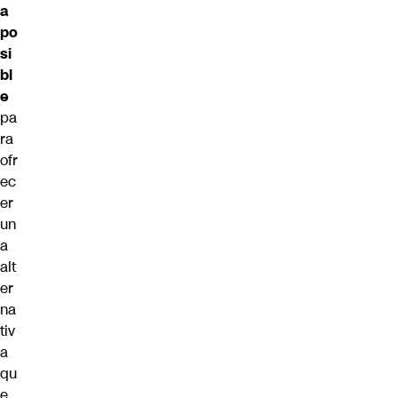
a
po
si
bl
e
pa
ra
ofr
ec
er
un
a
alt
er
na
tiv
a
qu
e