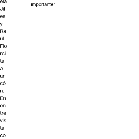
ela
importante"
Jil
es
y
Ra
úl
Flo
rci
ta
Al
ar
có
n.
En
en
tre
vis
ta
co