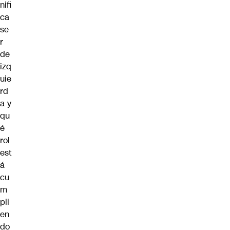
nifi
ca
se
r
de
izq
uie
rd
a y
qu
é
rol
est
á
cu
m
pli
en
do