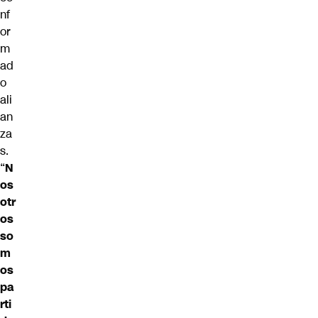
nf
or
m
ad
o
ali
an
za
s.
“
N
os
otr
os
so
m
os
pa
rti