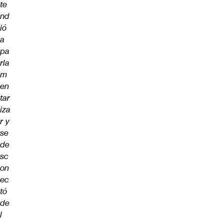
te
nd
ió
a
pa
rla
m
en
tar
iza
r y
se
de
sc
on
ec
tó
de
l