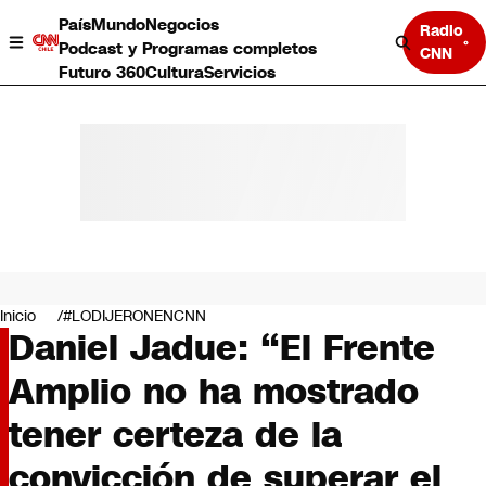
País
Mundo
Negocios
Radio
Podcast y Programas completos
CNN
Futuro 360
Cultura
Servicios
País
Mundo
Negocios
Inicio
#LODIJERONENCNN
Daniel Jadue: “El Frente
Deportes
Programas completos
Amplio no ha mostrado
Cultura
Servicios
tener certeza de la
Bits
CNN Data
convicción de superar el
CNN tiempo