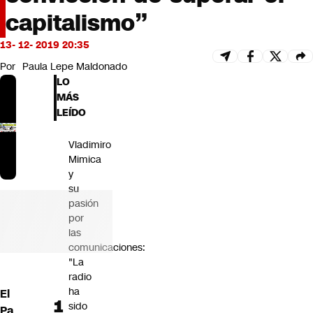
Futuro 360
capitalismo”
Opinión
13- 12- 2019 20:35
Por
Paula Lepe Maldonado
LO
MÁS
LEÍDO
Vladimiro
Mimica
y
su
pasión
por
las
comunicaciones:
"La
radio
ha
El
sido
Pa