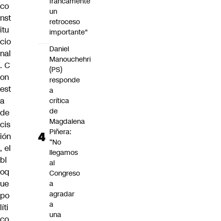
francamente
co
un
nst
retroceso
itu
importante"
cio
Daniel
nal
Manouchehri
. C
(PS)
on
responde
est
a
a
crítica
de
de
Magdalena
cis
Piñera:
ión
“No
, el
llegamos
bl
al
oq
Congreso
ue
a
agradar
po
a
líti
una
co