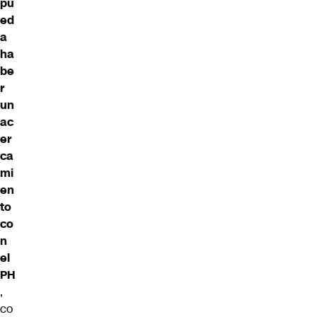
pu
ed
a
ha
be
r
un
ac
er
ca
mi
en
to
co
n
el
PH
,
co