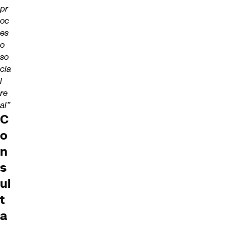
pr
oc
es
o
so
cia
l
re
al”
C
o
n
s
ul
t
a