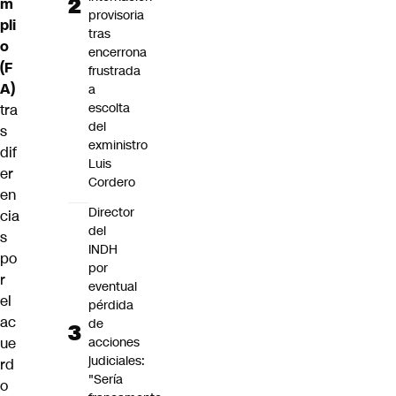
m
provisoria
pli
tras
o
encerrona
(F
frustrada
A)
a
escolta
tra
del
s
exministro
dif
Luis
er
Cordero
en
Director
cia
del
s
INDH
po
por
r
eventual
el
pérdida
ac
de
ue
acciones
judiciales:
rd
"Sería
o