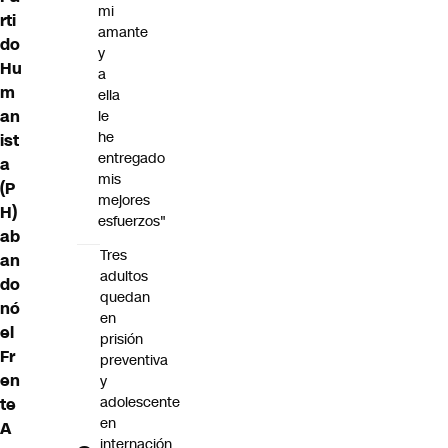
mi
rti
amante
do
y
Hu
a
m
ella
an
le
he
ist
entregado
a
mis
(P
mejores
H)
esfuerzos"
ab
Tres
an
adultos
do
quedan
nó
en
el
prisión
Fr
preventiva
en
y
adolescente
te
en
A
internación