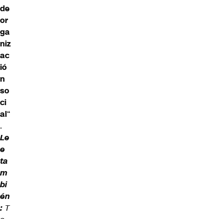
de
or
ga
niz
ac
ió
n
so
ci
al
“
.
Le
e
ta
m
bi
én
:
T