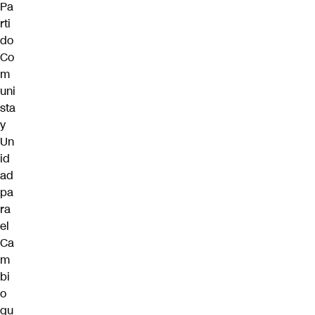
Pa
rti
do
Co
m
uni
sta
y
Un
id
ad
pa
ra
el
Ca
m
bi
o
qu