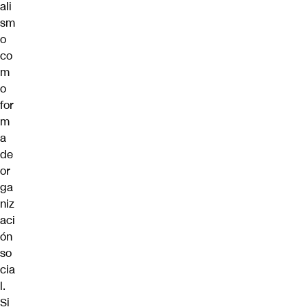
ali
sm
o
co
m
o
for
m
a
de
or
ga
niz
aci
ón
so
cia
l.
Si