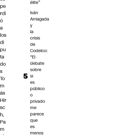
élite”
pe
Iván
rdi
Arriagada
ó
y
a
la
los
crisis
di
de
pu
Codelco:
ta
"El
debate
do
sobre
s
si
To
es
m
público
ás
o
Hir
privado
sc
me
parece
h,
que
Pa
es
m
menos