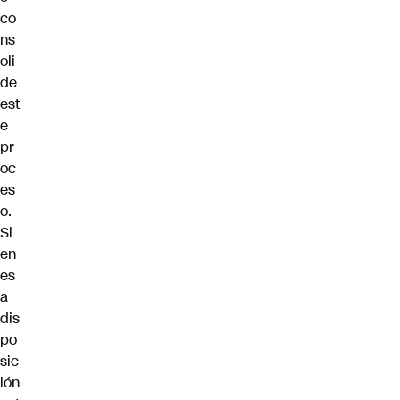
co
ns
oli
de
est
e
pr
oc
es
o.
Si
en
es
a
dis
po
sic
ión