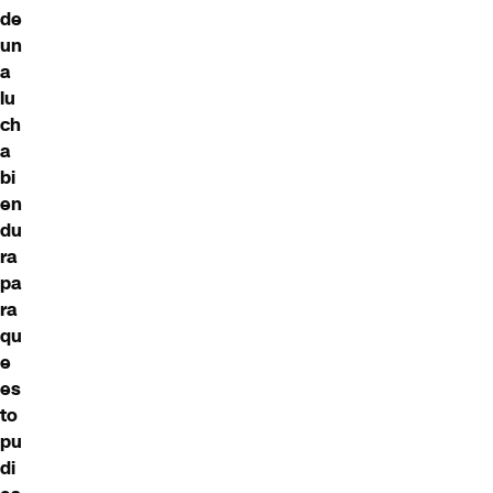
de
un
a
lu
ch
a
bi
en
du
ra
pa
ra
qu
e
es
to
pu
di