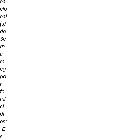
na
cio
nal
(s)
de
Se
rn
a
m
eg
po
r
fe
mi
ci
di
os:
“E
s