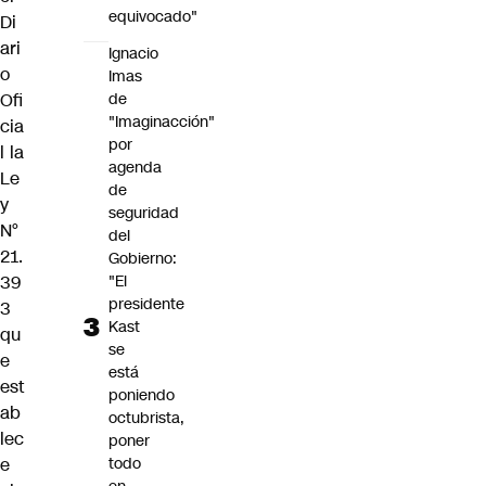
equivocado"
Di
ari
Ignacio
o
Imas
Ofi
de
"Imaginacción"
cia
por
l la
agenda
Le
de
y
seguridad
N°
del
21.
Gobierno:
39
"El
presidente
3
Kast
qu
se
e
está
est
poniendo
ab
octubrista,
lec
poner
e
todo