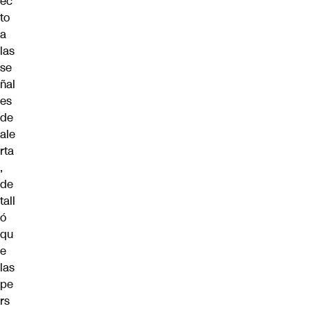
ec
to
a
las
se
ñal
es
de
ale
rta
,
de
tall
ó
qu
e
las
pe
rs