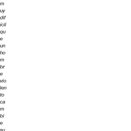
m
uy
dif
ícil
qu
e
un
ho
m
br
e
vio
len
to
ca
m
bi
e
su