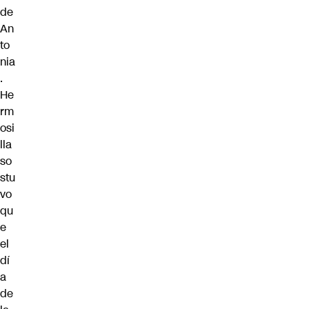
de
An
to
nia
.
He
rm
osi
lla
so
stu
vo
qu
e
el
dí
a
de