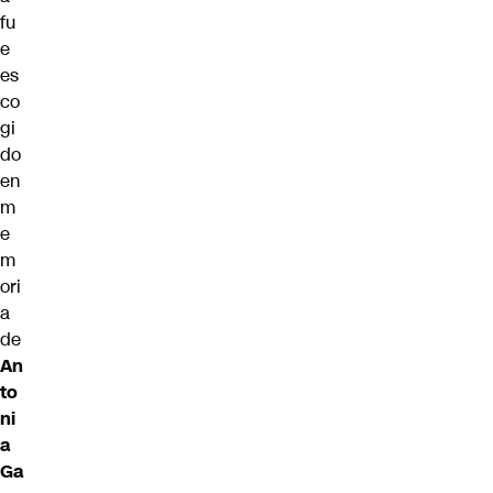
fu
e
es
co
gi
do
en
m
e
m
ori
a
de
An
to
ni
a
Ga