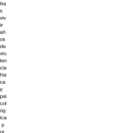
tra
s
viv
ir
añ
os
de
vio
len
cia
físi
ca
y
psi
col
óg
ica
p
or