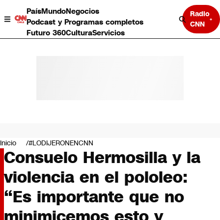
País
Mundo
Negocios
Radio
Podcast y Programas completos
CNN
Futuro 360
Cultura
Servicios
País
Mundo
Negocios
Inicio
#LODIJERONENCNN
Consuelo Hermosilla y la
Deportes
Programas completos
violencia en el pololeo:
Cultura
Servicios
“Es importante que no
Bits
CNN Data
minimicemos esto y
CNN tiempo