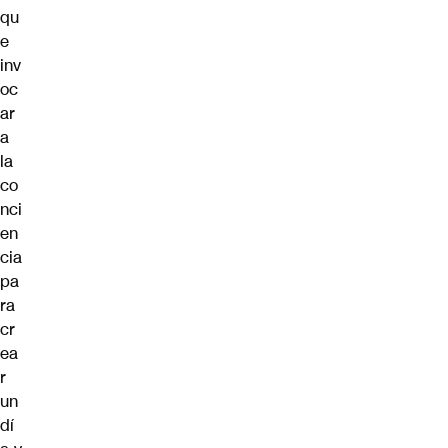
qu
e
inv
oc
ar
a
la
co
nci
en
cia
pa
ra
cr
ea
r
un
dí