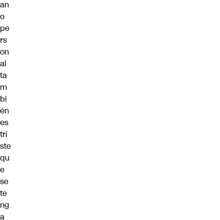
an
o
pe
rs
on
al
ta
m
bi
én
es
tri
ste
qu
e
se
te
ng
a