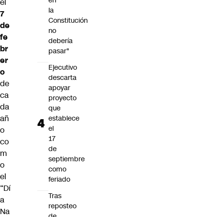
en
el
la
7
Constitución
de
no
fe
debería
br
pasar"
er
Ejecutivo
o
descarta
de
apoyar
ca
proyecto
da
que
añ
establece
el
o
17
co
de
m
septiembre
o
como
el
feriado
“Dí
Tras
a
reposteo
Na
de