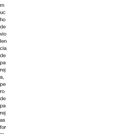
m
uc
ho
de
vio
len
cia
de
pa
rej
a,
pe
ro
de
pa
rej
as
for