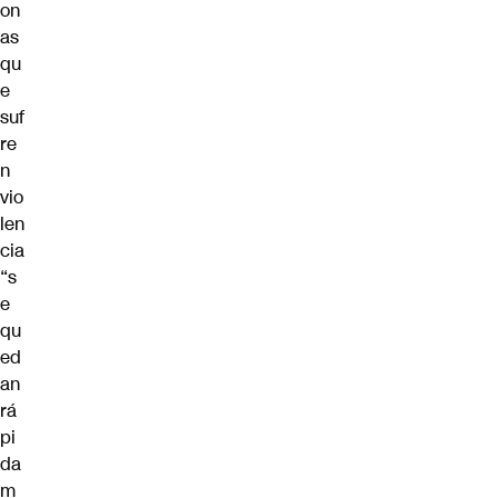
on
as
qu
e
suf
re
n
vio
len
cia
“s
e
qu
ed
an
rá
pi
da
m