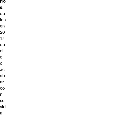
rro
s
,
qu
ien
en
20
17
de
ci
di
ó
ac
ab
ar
co
n
su
vid
a