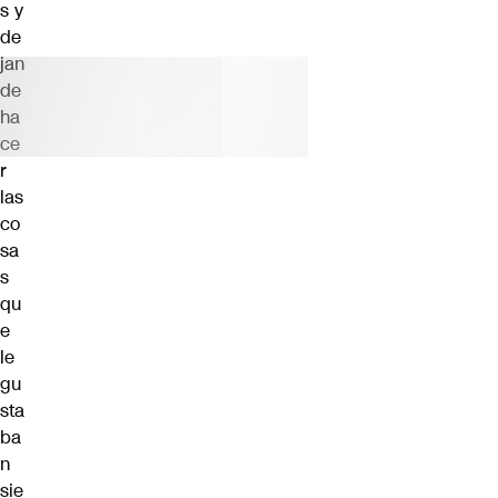
s y
de
jan
de
ha
ce
r
las
co
sa
s
qu
e
le
gu
sta
ba
n
sie