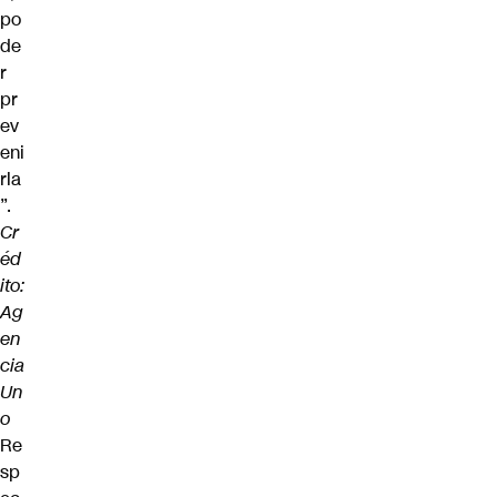
po
de
r
pr
ev
eni
rla
”.
Cr
éd
ito:
Ag
en
cia
Un
o
Re
sp