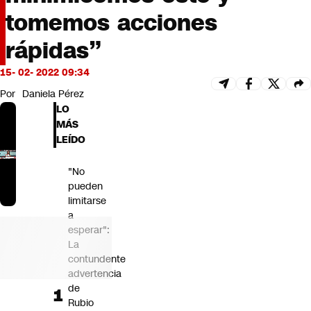
Futuro 360
tomemos acciones
Opinión
rápidas”
15- 02- 2022 09:34
Por
Daniela Pérez
LO
MÁS
LEÍDO
"No
pueden
limitarse
a
esperar":
La
contundente
advertencia
de
Rubio