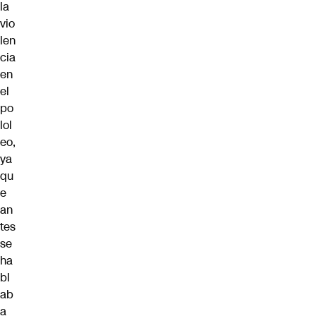
la
vio
len
cia
en
el
po
lol
eo,
ya
qu
e
an
tes
se
ha
bl
ab
a