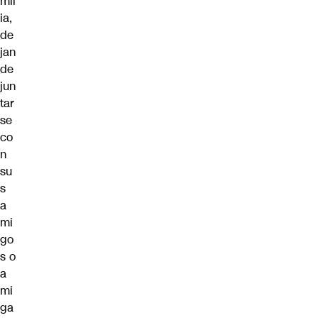
mil
ia,
de
jan
de
jun
tar
se
co
n
su
s
a
mi
go
s o
a
mi
ga