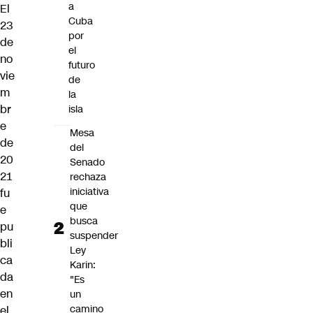
a
El
Cuba
23
por
de
el
no
futuro
vie
de
m
la
br
isla
e
Mesa
de
del
20
Senado
21
rechaza
iniciativa
fu
que
e
busca
pu
suspender
bli
Ley
ca
Karin:
da
"Es
en
un
camino
el