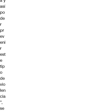
a y
así
po
de
r
pr
ev
eni
r
est
e
tip
o
de
vio
len
cia
”,
se