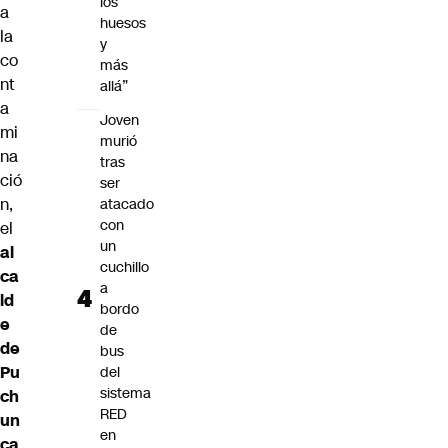
los
a
huesos
la
y
co
más
nt
allá”
a
Joven
mi
murió
na
tras
ció
ser
n,
atacado
con
el
un
al
cuchillo
ca
a
ld
bordo
e
de
de
bus
Pu
del
sistema
ch
RED
un
en
ca