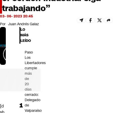
Futuro 360
trabajando”
Opinión
03- 06- 2023 20:45
Por
Juan Andrés Galaz
LO
MÁS
LEÍDO
Paso
Los
Libertadores
cumple
más
de
20
días
cerrado:
Delegado
de
[d
Valparaíso
sh