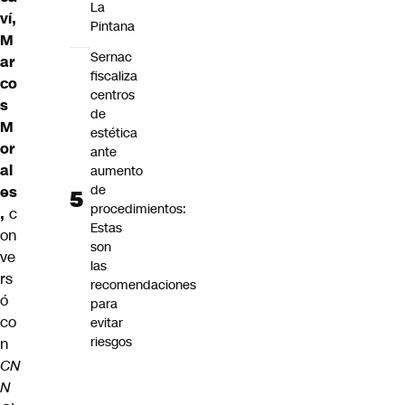
La
ví,
Pintana
M
Sernac
ar
fiscaliza
co
centros
s
de
M
estética
or
ante
al
aumento
de
es
procedimientos:
,
c
Estas
on
son
ve
las
rs
recomendaciones
ó
para
co
evitar
riesgos
n
CN
N