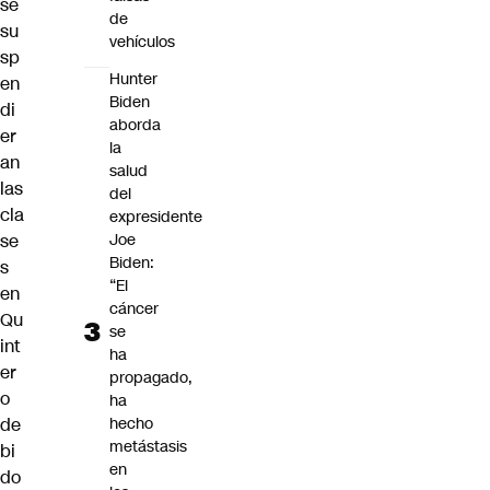
se
de
su
vehículos
sp
Hunter
en
Biden
di
aborda
er
la
an
salud
las
del
cla
expresidente
se
Joe
Biden:
s
“El
en
cáncer
Qu
se
int
ha
er
propagado,
o
ha
de
hecho
metástasis
bi
en
do