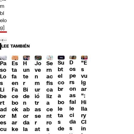
m
bl
elo
g]
LEE TAMBIÉN
D
Su
"E
Pa
H
Jo
Se
Es
os
bt
s
so
un
ve
rn
ta
pe
el
vu
Lo
te
n
ac
fa
rs
co
lg
s
r
m
fis
en
on
br
ar
Li
Bi
ur
ca
Fa
as
a
":
be
de
ió
liz
ce
fal
bo
Hi
rt
n
tr
a
bo
le
le
lla
ad
ab
as
ce
ok
ci
ta
ry
or
or
se
nt
M
da
s
Cl
es
da
r
ro
ar
s
de
in
cu
la
at
s
ke