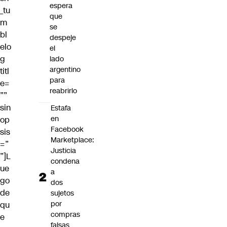
espera
_tu
que
m
se
bl
despeje
elo
el
g
lado
argentino
titl
para
e=
reabrirlo
””
sin
Estafa
en
op
Facebook
sis
Marketplace:
=”
Justicia
”]L
condena
ue
a
go
dos
de
sujetos
por
qu
compras
e
falsas