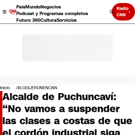
País
Mundo
Negocios
Radio
Podcast y Programas completos
CNN
Futuro 360
Cultura
Servicios
País
Mundo
Negocios
Inicio
#LODIJERONENCNN
Alcalde de Puchuncaví:
Deportes
Programas completos
“No vamos a suspender
Cultura
Servicios
las clases a costas de que
Bits
CNN Data
el cordón industrial siga
CNN tiempo