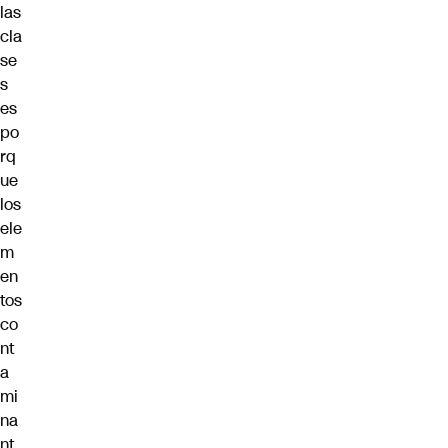
las
cla
se
s
es
po
rq
ue
los
ele
m
en
tos
co
nt
a
mi
na
nt