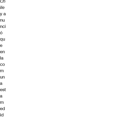
Ch
ile
y a
nu
nci
ó
qu
e
en
la
co
m
un
a
est
a
m
ed
id