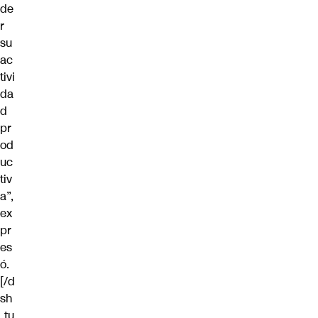
de
r
su
ac
tivi
da
d
pr
od
uc
tiv
a”,
ex
pr
es
ó.
[/d
sh
_tu