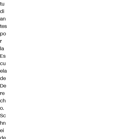
tu
di
an
tes
po
r
la
Es
cu
ela
de
De
re
ch
o.
Sc
hn
ei
de