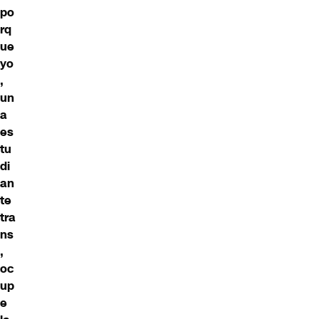
po
rq
ue
yo
,
un
a
es
tu
di
an
te
tra
ns
,
oc
up
e