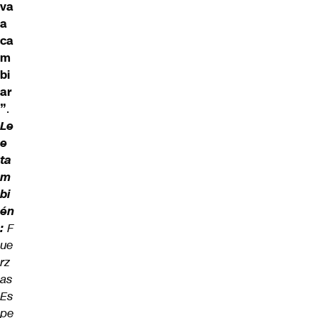
va
a
ca
m
bi
ar
”
.
Le
e
ta
m
bi
én
:
F
ue
rz
as
Es
pe