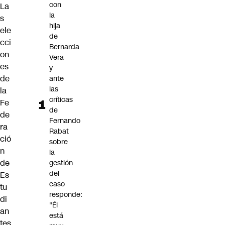
con
La
la
s
hija
ele
de
cci
Bernarda
on
Vera
es
y
de
ante
las
la
críticas
Fe
de
de
Fernando
ra
Rabat
ció
sobre
n
la
de
gestión
del
Es
caso
tu
responde:
di
"Él
an
está
tes