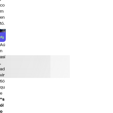
co
m
en
tó.
Aú
n
así
,
ad
vir
tió
qu
e
“s
ól
o