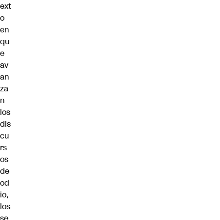
ext
o
en
qu
e
av
an
za
n
los
dis
cu
rs
os
de
od
io,
los
se