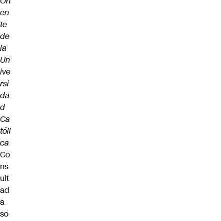
Ori
en
te
de
la
Un
ive
rsi
da
d
Ca
tóli
ca
Co
ns
ult
ad
a
so