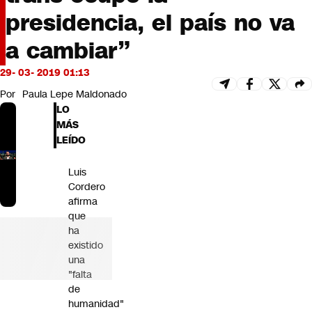
Futuro 360
presidencia, el país no va
Opinión
a cambiar”
29- 03- 2019 01:13
Por
Paula Lepe Maldonado
LO
MÁS
LEÍDO
Luis
Cordero
afirma
que
ha
existido
una
"falta
de
humanidad"