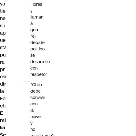
ya
Flores
tie
y
llaman
ne
a
su
que
ap
"el
ue
debate
sta
político
pa
se
ra
desarrolle
con
pr
respeto"
esi
dir
"Chile
la
debe
convivir
Fe
con
ch:
la
E
nieve
mi
y
lia
no
Sc
paralizarse":