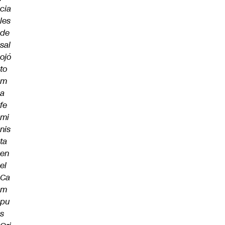
cia
les
de
sal
ojó
to
m
a
fe
mi
nis
ta
en
el
Ca
m
pu
s