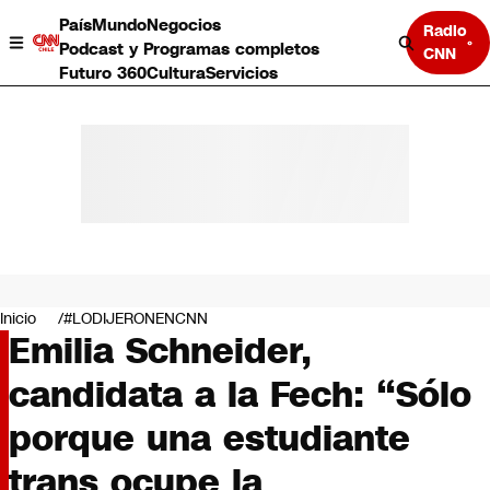
País
Mundo
Negocios
Radio
Podcast y Programas completos
CNN
Futuro 360
Cultura
Servicios
País
Mundo
Negocios
Inicio
#LODIJERONENCNN
Emilia Schneider,
Deportes
Programas completos
candidata a la Fech: “Sólo
Cultura
Servicios
porque una estudiante
Bits
CNN Data
trans ocupe la
CNN tiempo