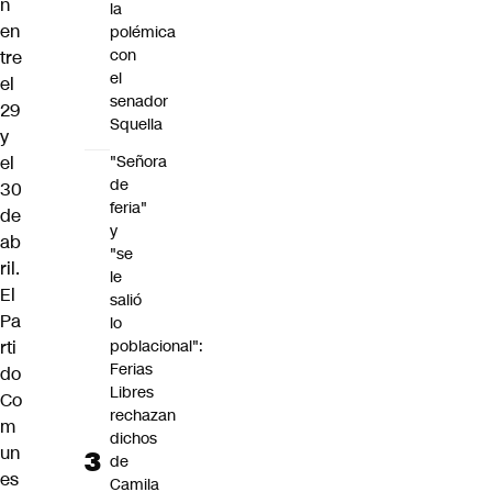
n
la
en
polémica
con
tre
el
el
senador
29
Squella
y
el
"Señora
de
30
feria"
de
y
ab
"se
ril.
le
El
salió
Pa
lo
rti
poblacional":
Ferias
do
Libres
Co
rechazan
m
dichos
un
de
es
Camila