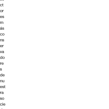
ct
or
es
m
ás
co
ns
er
va
do
re
s
de
nu
est
ra
so
cie