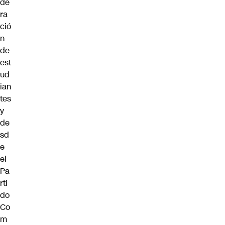
de
ra
ció
n
de
est
ud
ian
tes
y
de
sd
e
el
Pa
rti
do
Co
m