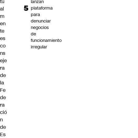
tu
lanzan
plataforma
al
para
m
denunciar
en
negocios
te
de
es
funcionamiento
co
irregular
ns
eje
ra
de
la
Fe
de
ra
ció
n
de
Es