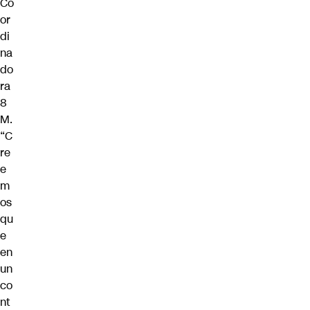
Co
or
di
na
do
ra
8
M.
“C
re
e
m
os
qu
e
en
un
co
nt