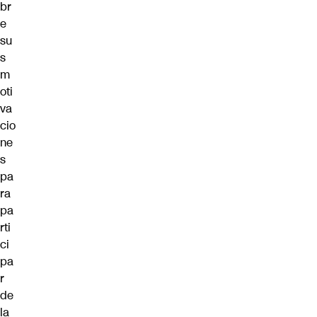
br
e
su
s
m
oti
va
cio
ne
s
pa
ra
pa
rti
ci
pa
r
de
la