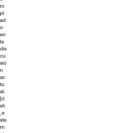
m
pl
ad
o
en
la
dis
cu
sió
n
ac
tu
al.
[d
sh
_e
xte
rn