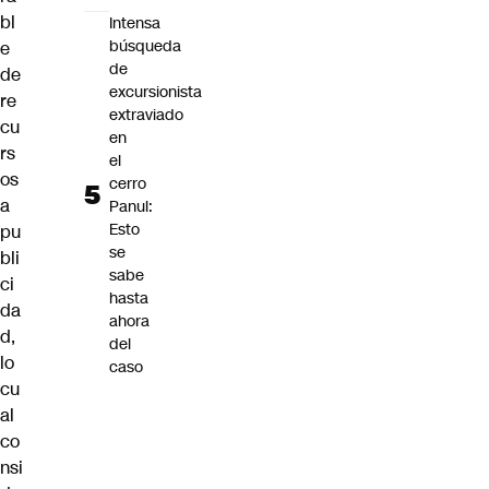
bl
Intensa
búsqueda
e
de
de
excursionista
re
extraviado
cu
en
rs
el
os
cerro
a
Panul:
Esto
pu
se
bli
sabe
ci
hasta
da
ahora
d,
del
lo
caso
cu
al
co
nsi