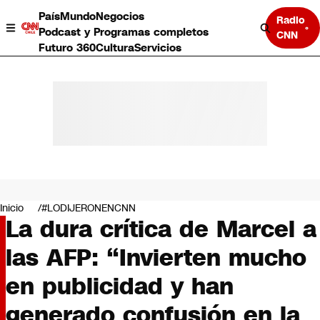
País
Mundo
Negocios
Radio
Podcast y Programas completos
CNN
Futuro 360
Cultura
Servicios
País
Mundo
Negocios
Inicio
#LODIJERONENCNN
La dura crítica de Marcel a
Deportes
Programas completos
las AFP: “Invierten mucho
Cultura
Servicios
en publicidad y han
Bits
CNN Data
generado confusión en la
CNN tiempo