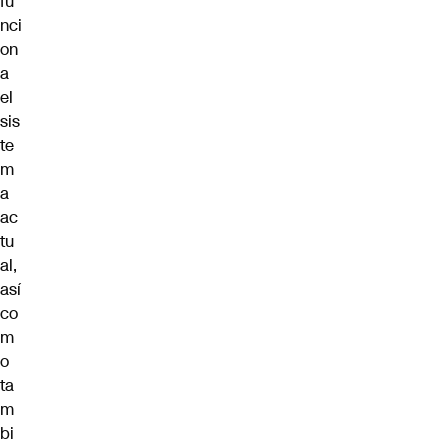
fu
nci
on
a
el
sis
te
m
a
ac
tu
al,
así
co
m
o
ta
m
bi