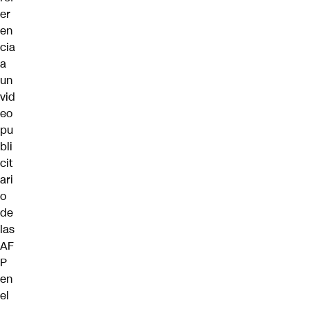
er
en
cia
a
un
vid
eo
pu
bli
cit
ari
o
de
las
AF
P
en
el