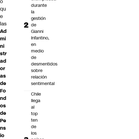
ó
durante
qu
la
e
gestión
las
de
Ad
Gianni
Infantino,
mi
en
ni
medio
str
de
ad
desmentidos
or
sobre
as
relación
de
sentimental
Fo
Chile
nd
llega
os
al
de
top
Pe
ten
de
ns
los
io