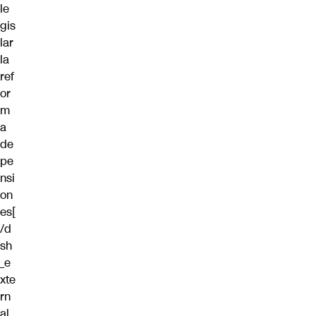
le
gis
lar
la
ref
or
m
a
de
pe
nsi
on
es[
/d
sh
_e
xte
rn
al_