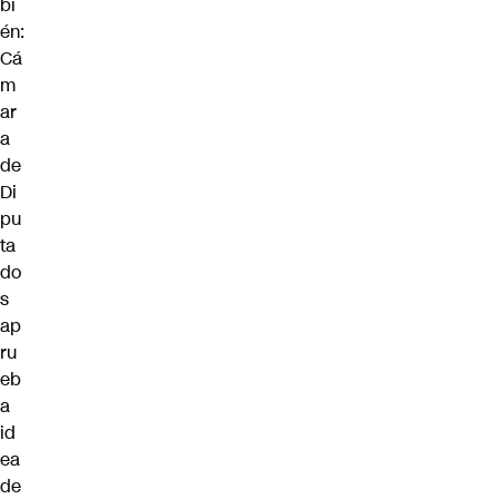
bi
én:
Cá
m
ar
a
de
Di
pu
ta
do
s
ap
ru
eb
a
id
ea
de