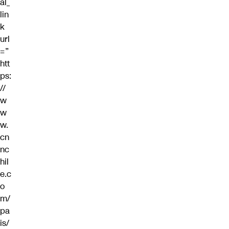
al_
lin
k
url
=”
htt
ps:
//
w
w
w.
cn
nc
hil
e.c
o
m/
pa
is/