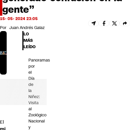
Futuro 360
gente”
Opinión
15- 05- 2024 23:05
Por
Juan Andrés Galaz
LO
MÁS
LEÍDO
Panoramas
por
el
Día
de
la
Niñez:
Visita
al
Zoológico
Nacional
El
y
mi