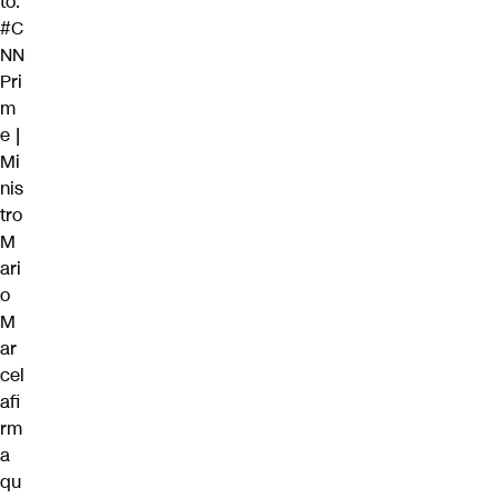
tó.
#C
NN
Pri
m
e
|
Mi
nis
tro
M
ari
o
M
ar
cel
afi
rm
a
qu