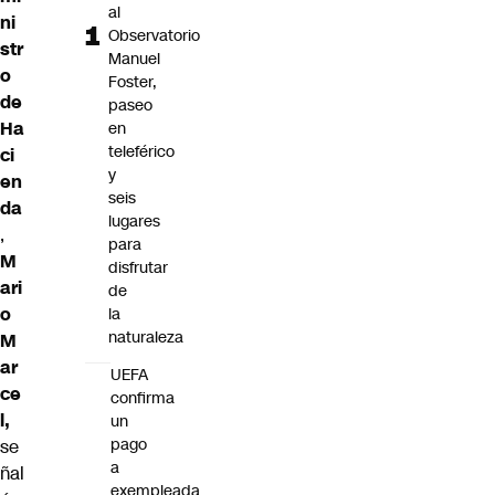
al
ni
Observatorio
str
Manuel
o
Foster,
de
paseo
Ha
en
teleférico
ci
y
en
seis
da
lugares
,
para
M
disfrutar
ari
de
o
la
naturaleza
M
ar
UEFA
ce
confirma
l
,
un
pago
se
a
ñal
exempleada