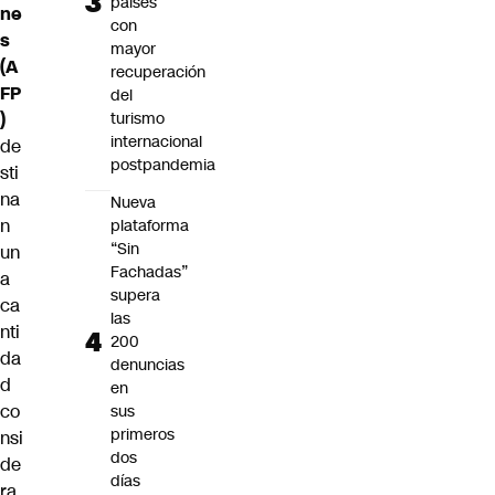
países
ne
con
s
mayor
(A
recuperación
FP
del
)
turismo
internacional
de
postpandemia
sti
na
Nueva
n
plataforma
“Sin
un
Fachadas”
a
supera
ca
las
nti
200
da
denuncias
d
en
co
sus
primeros
nsi
dos
de
días
ra