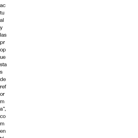
ac
tu
al
y
las
pr
op
ue
sta
s
de
ref
or
m
a”,
co
m
en