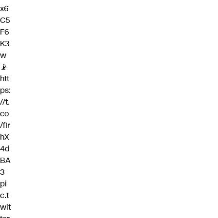
x6
C5
F6
K3
w
📡
htt
ps:
//t.
co
/fIr
hX
4d
BA
3
pi
c.t
wit