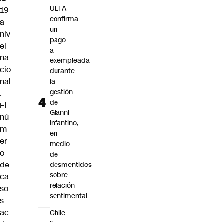
UEFA
19
confirma
a
un
niv
pago
el
a
na
exempleada
cio
durante
nal
la
gestión
.
de
El
Gianni
nú
Infantino,
m
en
er
medio
o
de
de
desmentidos
sobre
ca
relación
so
sentimental
s
ac
Chile