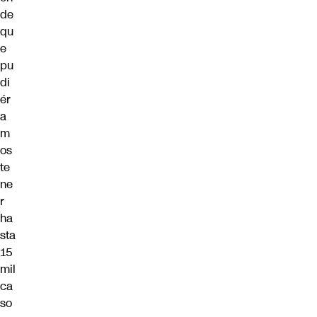
de
qu
e
pu
di
ér
a
m
os
te
ne
r
ha
sta
15
mil
ca
so