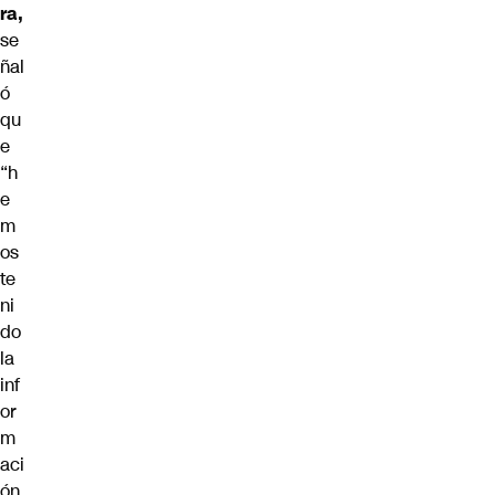
ra,
se
ñal
ó
qu
e
“h
e
m
os
te
ni
do
la
inf
or
m
aci
ón