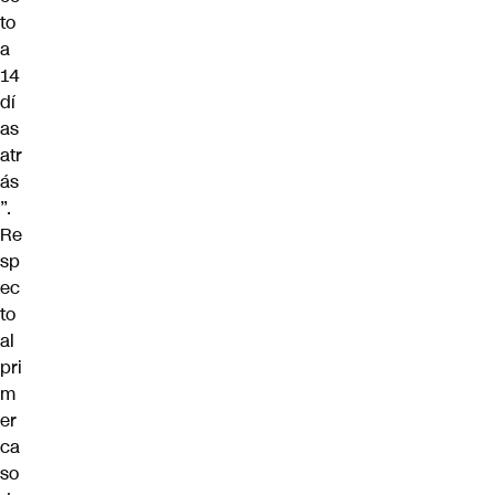
to
a
14
dí
as
atr
ás
”.
Re
sp
ec
to
al
pri
m
er
ca
so