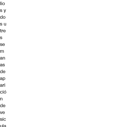
lio
s y
do
s u
tre
s
se
m
an
as
de
ap
ari
ció
n
de
ve
síc
ula