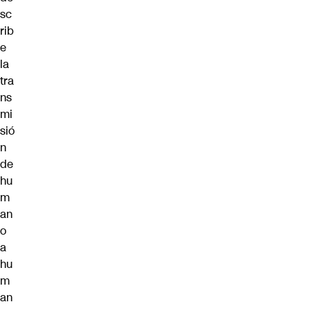
sc
rib
e
la
tra
ns
mi
sió
n
de
hu
m
an
o
a
hu
m
an