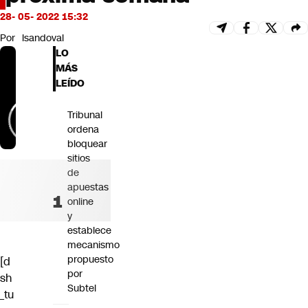
Futuro 360
28- 05- 2022 15:32
Opinión
Por
lsandoval
LO
MÁS
LEÍDO
Tribunal
ordena
bloquear
sitios
de
apuestas
online
y
establece
mecanismo
propuesto
[d
por
sh
Subtel
_tu