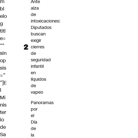
m
Ante
alza
bl
de
elo
intoxicaciones:
g
Diputados
titl
buscan
e=
exigir
””
cierres
sin
de
seguridad
op
infantil
sis
en
=”
líquidos
”]E
de
l
vapeo
Mi
Panoramas
nis
por
ter
el
io
Día
de
de
Sa
la