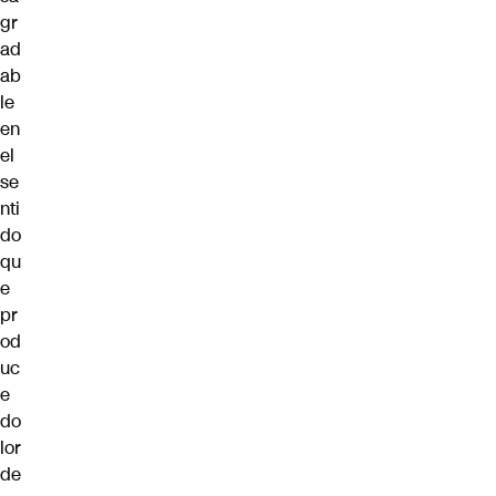
gr
ad
ab
le
en
el
se
nti
do
qu
e
pr
od
uc
e
do
lor
de