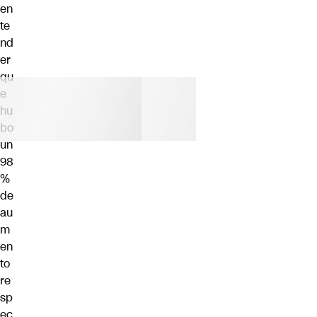
en
te
nd
er
qu
e
hu
bo
un
98
%
de
au
m
en
to
re
sp
ec