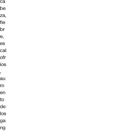
ca
be
za,
fie
br
e,
es
cal
ofr
íos
,
au
m
en
to
de
los
ga
ng