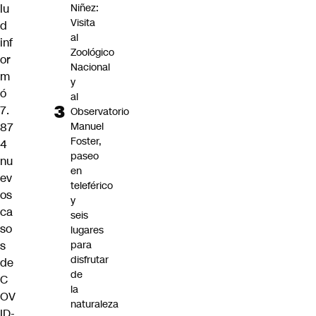
lu
Niñez:
Visita
d
al
inf
Zoológico
or
Nacional
m
y
ó
al
7.
Observatorio
87
Manuel
Foster,
4
paseo
nu
en
ev
teleférico
os
y
ca
seis
so
lugares
s
para
disfrutar
de
de
C
la
OV
naturaleza
ID-