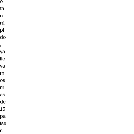
o
ta
n
rá
pi
do
,
ya
lle
va
m
os
m
ás
de
15
pa
íse
s