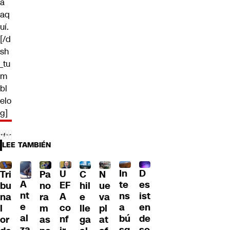
a
aq
uí.
[/d
sh
_tu
m
bl
elo
g]
LEE TAMBIÉN
D
In
U
Tri
Pa
C
N
A
es
te
EF
bu
no
hil
ue
nt
ist
ns
A
na
ra
e
va
e
en
a
co
l
m
lle
pl
al
de
bú
nf
or
as
ga
at
za
so
sq