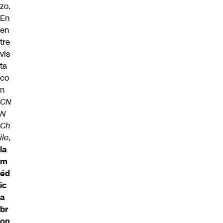
zo.
En
en
tre
vis
ta
co
n
CN
N
Ch
ile
,
la
m
éd
ic
a
br
on