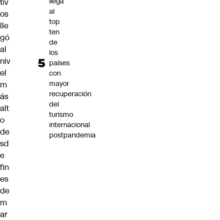
llega
tiv
al
os
top
lle
ten
gó
de
al
los
niv
países
el
con
mayor
m
recuperación
ás
del
alt
turismo
o
internacional
de
postpandemia
sd
e
fin
es
de
m
ar