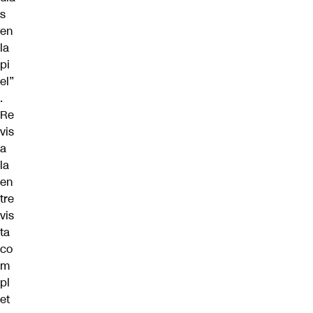
s
en
la
pi
el”
.
Re
vis
a
la
en
tre
vis
ta
co
m
pl
et