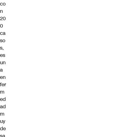
co
n
20
0
ca
so
s,
es
un
a
en
fer
m
ed
ad
m
uy
de
sa