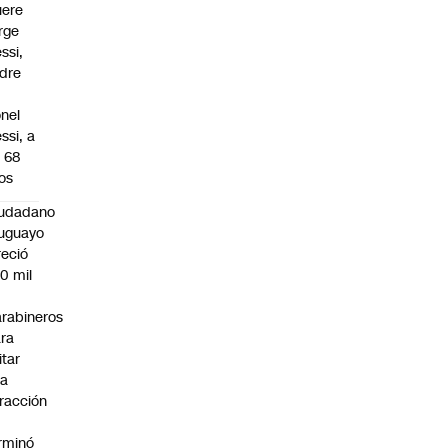
ere
rge
ssi,
dre
onel
ssi, a
s 68
os
iudadano
uguayo
reció
0 mil
rabineros
ra
itar
na
fracción
rminó