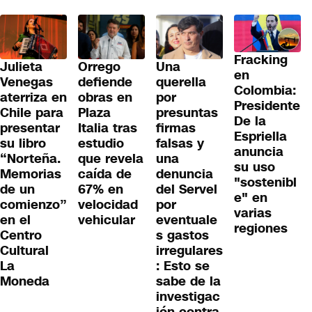
Fracking
Julieta
Orrego
Una
en
Venegas
defiende
querella
Colombia:
aterriza en
obras en
por
Presidente
Chile para
Plaza
presuntas
De la
presentar
Italia tras
firmas
Espriella
su libro
estudio
falsas y
anuncia
“Norteña.
que revela
una
su uso
Memorias
caída de
denuncia
"sostenibl
de un
67% en
del Servel
e" en
comienzo”
velocidad
por
varias
en el
vehicular
eventuale
regiones
Centro
s gastos
Cultural
irregulares
La
: Esto se
Moneda
sabe de la
investigac