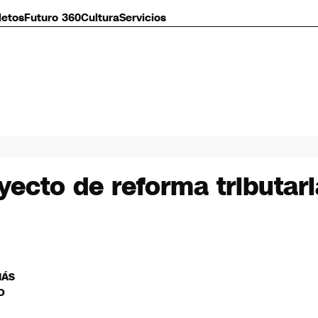
letos
Futuro 360
Cultura
Servicios
ecto de reforma tributari
MÁS
O