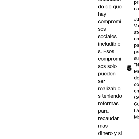
pr
do de que
na
hay
Ju
compromi
V
sos
at
sociales
en
ineludible
pa
s. Esos
pr
compromi
su
“N
sos solo
M
pueden
de
ser
co
realizable
en
s teniendo
Ce
reformas
Cu
para
L
M
recaudar
más
dinero y si