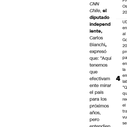
Pr
CNN
Os
Chile
,
el
2
diputado
UD
independ
en
iente,
al
Carlos
Go
Bianchi
,
2
expresó
pr
pa
que: “Aquí
en
tenemos
la
que
em
efectivam
la
ente mirar
“
el país
q
para los
re
el
próximos
tr
años,
vu
pero
se
entendien