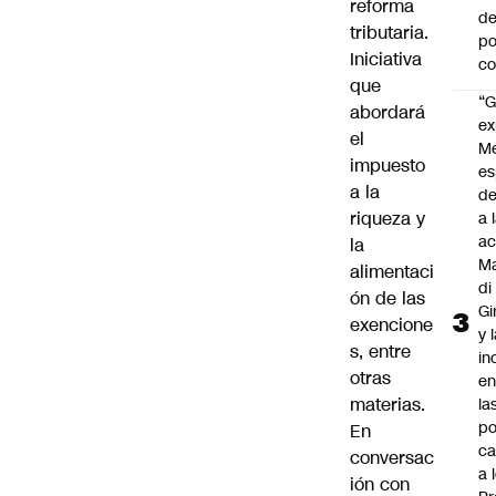
reforma
de
tributaria.
po
Iniciativa
c
que
“G
abordará
ex
el
M
impuesto
es
a la
de
riqueza y
a 
ac
la
Ma
alimentaci
di
ón de las
Gi
exencione
y 
s, entre
in
otras
en
materias.
la
po
En
ca
conversac
a 
ión con