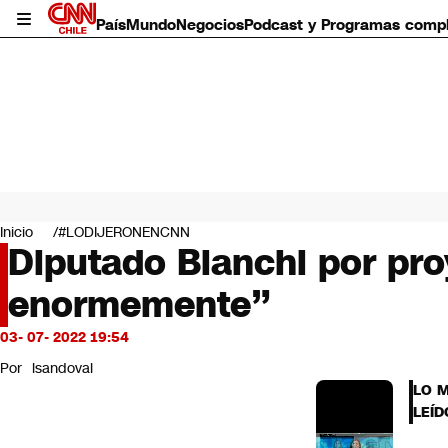
País
Mundo
Negocios
Podcast y Programas comp
País
Mundo
Inicio
#LODIJERONENCNN
Negocios
Diputado Bianchi por proy
Deportes
enormemente”
Programas completos
Cultura
Servicios
03- 07- 2022 19:54
Bits
Por
lsandoval
CNN Data
LO 
CNN tiempo
LEÍD
Futuro 360
Opinión