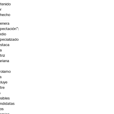
tenido
r
ohecho
enera
pectación”:
edio
pecializado
staca
la
triz
riana
rolamo
la
cluye
tre
s
sibles
ndidatas
los