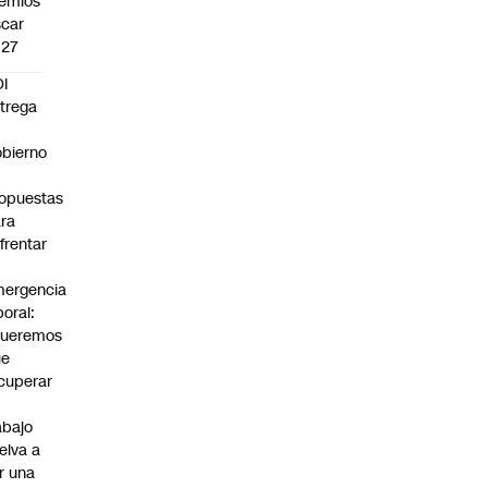
emios
car
027
I
trega
bierno
0
opuestas
ra
frentar
ergencia
boral:
Queremos
ue
cuperar
abajo
elva a
r una