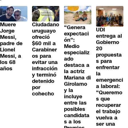
Muere
Ciudadano
“Genera
UDI
Jorge
uruguayo
expectaci
entrega al
Messi,
ofreció
ón”:
Gobierno
padre de
$60 mil a
Medio
20
Lionel
Carabiner
especializ
propuesta
Messi, a
os para
ado
s para
los 68
evitar una
destaca a
enfrentar
años
infracción
la actriz
la
y terminó
Mariana di
emergenci
detenido
Girolamo
a laboral:
por
y la
“Queremo
cohecho
incluye
s que
entre las
recuperar
posibles
el trabajo
candidata
vuelva a
s a los
ser una
Premios