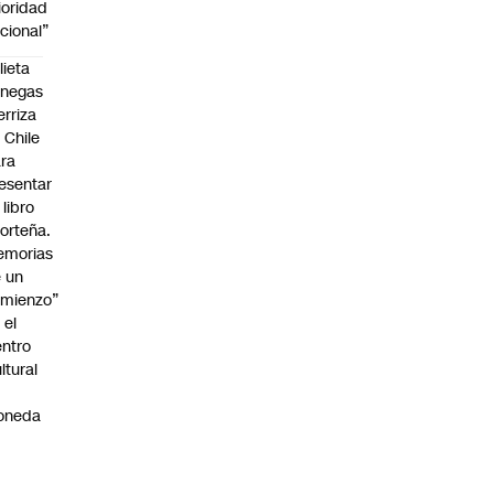
ioridad
cional”
lieta
enegas
erriza
 Chile
ra
esentar
 libro
orteña.
emorias
 un
mienzo”
 el
ntro
ltural
a
oneda