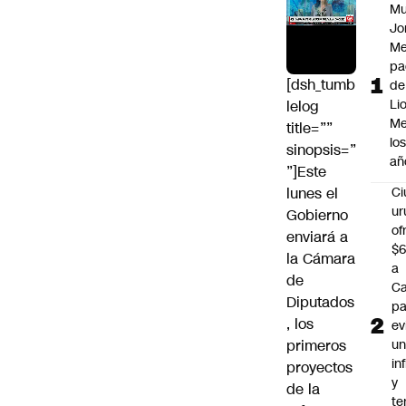
Mu
Jo
Me
pa
[dsh_tumb
de
Li
lelog
Me
title=””
lo
sinopsis=”
añ
”]Este
lunes el
C
ur
Gobierno
of
enviará a
$6
la Cámara
a
de
Ca
Diputados
pa
, los
ev
primeros
u
in
proyectos
y
de la
te