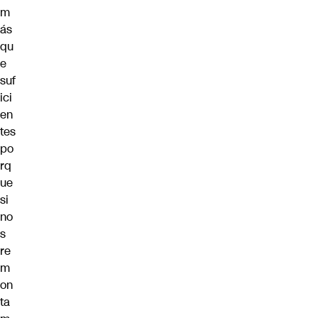
m
ás
qu
e
suf
ici
en
tes
po
rq
ue
si
no
s
re
m
on
ta