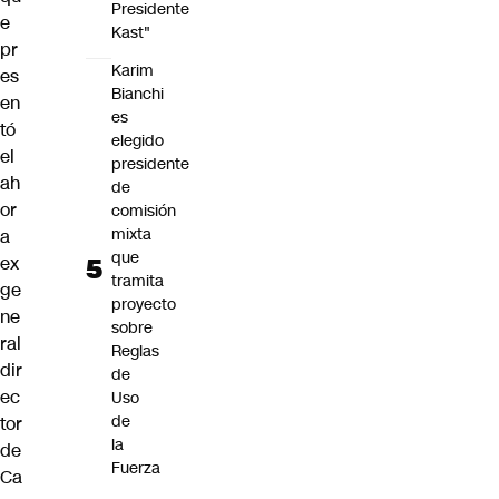
Presidente
e
Kast"
pr
Karim
es
Bianchi
en
es
tó
elegido
el
presidente
ah
de
or
comisión
mixta
a
que
ex
tramita
ge
proyecto
ne
sobre
ral
Reglas
dir
de
ec
Uso
de
tor
la
de
Fuerza
Ca