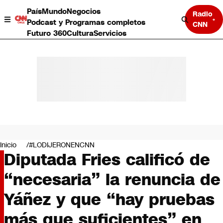
País
Mundo
Negocios
Radio
Podcast y Programas completos
CNN
Futuro 360
Cultura
Servicios
País
Mundo
Negocios
Inicio
#LODIJERONENCNN
Diputada Fries calificó de
Deportes
Programas completos
“necesaria” la renuncia de
Cultura
Servicios
Yáñez y que “hay pruebas
Bits
CNN Data
más que suficientes” en
CNN tiempo