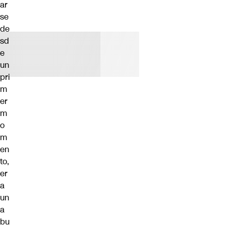
ar
se
de
sd
e
un
pri
m
er
m
o
m
en
to,
er
a
un
a
bu