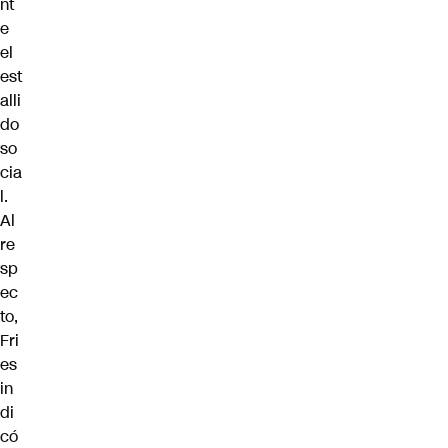
nt
e
el
est
alli
do
so
cia
l.
Al
re
sp
ec
to,
Fri
es
in
di
có