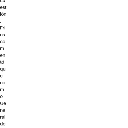
cu
est
ión
,
Fri
es
co
m
en
tó
qu
e
co
m
o
Ge
ne
ral
de