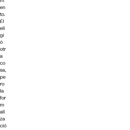
m
en
to.
Él
eli
gi
ó
otr
a
co
sa,
pe
ro
la
for
m
ali
za
ció