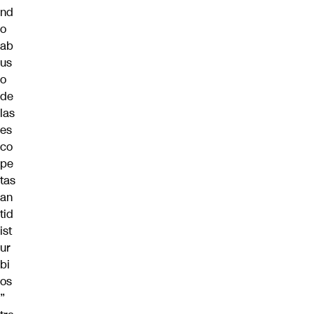
nd
o
ab
us
o
de
las
es
co
pe
tas
an
tid
ist
ur
bi
os
”