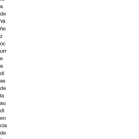
a
de
Yá
ñe
z
oc
urr
e
a
dí
as
de
la
au
di
en
cia
de