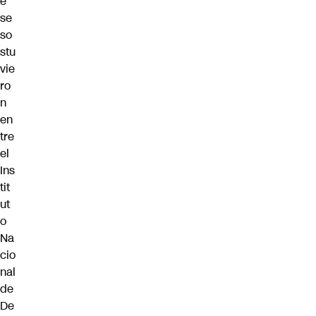
e
se
so
stu
vie
ro
n
en
tre
el
Ins
tit
ut
o
Na
cio
nal
de
De