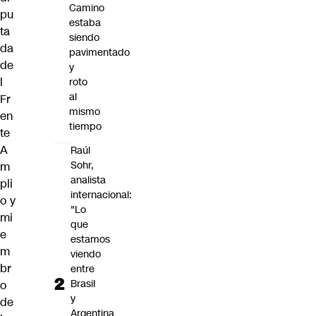
Camino
pu
estaba
ta
siendo
da
pavimentado
de
y
l
roto
al
Fr
mismo
en
tiempo
te
A
Raúl
Sohr,
m
analista
pli
internacional:
o y
"Lo
mi
que
e
estamos
m
viendo
br
entre
Brasil
o
y
de
Argentina