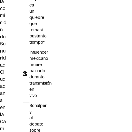
la
es
co
un
mi
quiebre
sió
que
n
tomará
bastante
de
tiempo"
Se
gu
Influencer
rid
mexicano
ad
muere
baleado
Ci
durante
ud
transmisión
ad
en
an
vivo
a
Schalper
en
y
la
el
Cá
debate
m
sobre