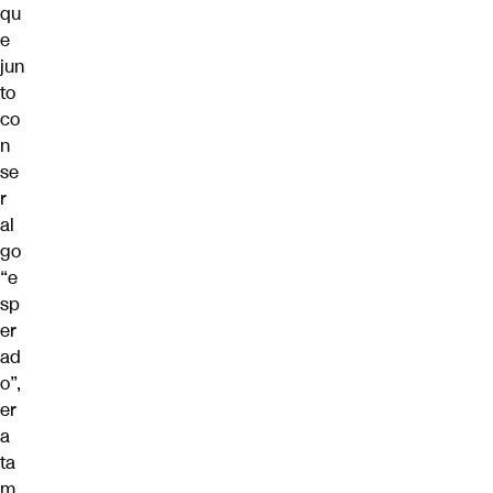
qu
e
jun
to
co
n
se
r
al
go
“e
sp
er
ad
o”,
er
a
ta
m