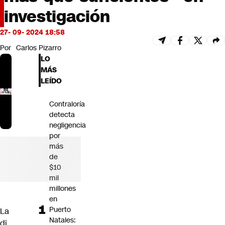
Futuro 360
investigación
Opinión
27- 09- 2024 18:58
Por
Carlos Pizarro
LO
MÁS
LEÍDO
Contraloría
detecta
negligencia
por
más
de
$10
mil
millones
en
Puerto
La
Natales:
di