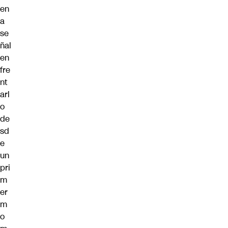
en
a
se
ñal
en
fre
nt
arl
o
de
sd
e
un
pri
m
er
m
o