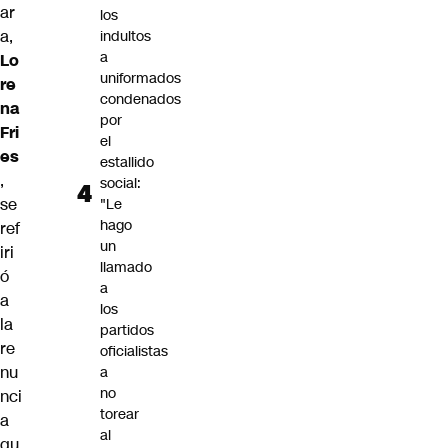
ar
los
a,
indultos
a
Lo
uniformados
re
condenados
na
por
Fri
el
es
estallido
,
social:
se
"Le
hago
ref
un
iri
llamado
ó
a
a
los
la
partidos
re
oficialistas
nu
a
no
nci
torear
a
al
qu