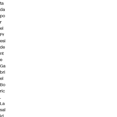
ta
da
po
r
el
Pr
esi
de
nt
e
Ga
bri
el
Bo
ric
.
La
sal
id