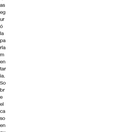
as
eg
ur
ó
la
pa
rla
m
en
tar
ia.
So
br
e
el
ca
so
en