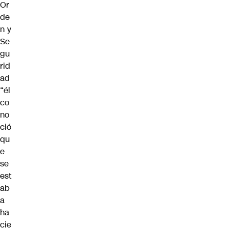
Or
de
n y
Se
gu
rid
ad
“él
co
no
ció
qu
e
se
est
ab
a
ha
cie