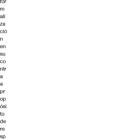
for
m
ali
za
ció
n
en
su
co
ntr
a
a
pr
op
ósi
to
de
re
sp