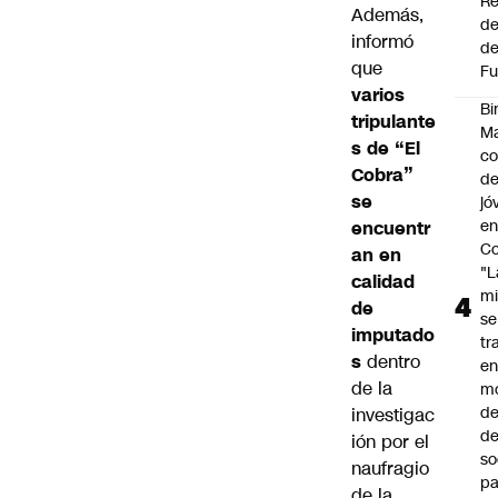
Re
Además,
de
informó
de
que
Fu
varios
Bi
tripulante
Ma
s de “El
co
Cobra”
de
se
jó
e
encuentr
Co
an en
"L
calidad
mi
de
se
imputado
tr
s
dentro
en
de la
m
d
investigac
de
ión por el
so
naufragio
pa
de la