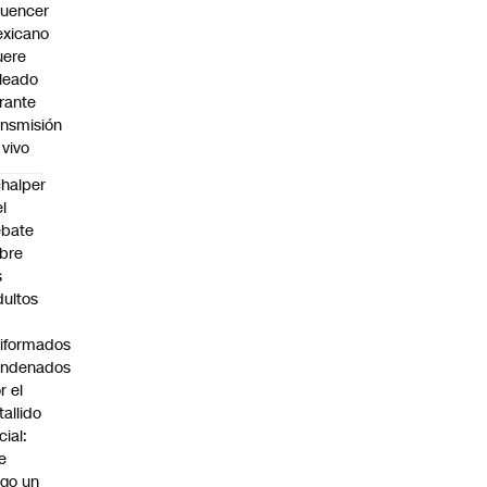
fluencer
xicano
ere
leado
rante
ansmisión
 vivo
halper
el
ebate
bre
s
dultos
iformados
ondenados
r el
tallido
cial:
e
go un