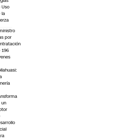
glas
 Uso
 la
erza
ministro
s por
ntratación
 196
venes
n
llahuasi:
a
nería
ansforma
 un
otor
e
sarrollo
cial
ra