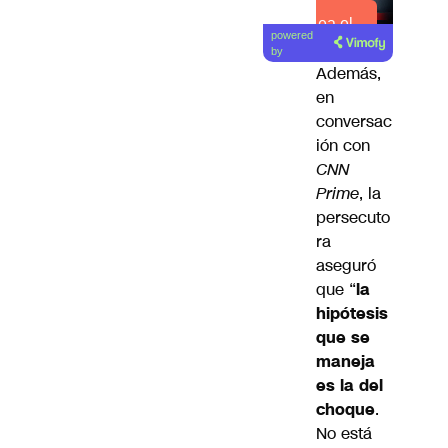
Lea el
powered
artículo
by
Además,
en
conversac
ión con
CNN
Prime
, la
persecuto
ra
aseguró
que “
la
hipótesis
que se
maneja
es la del
choque
.
No está