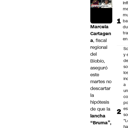
In
me
mu
ba
Marcela
du
tr
Cartagen
en
a
, fiscal
regional
Sc
del
y 
Biobío,
d
so
aseguró
lo
este
in
martes no
a
descartar
un
la
c
hipótesis
po
de que la
es
so
lancha
"L
“Bruma”,
ha