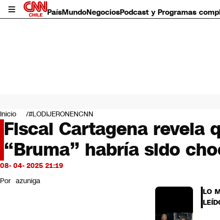
País
Mundo
Negocios
Podcast y Programas comp
País
Mundo
Inicio
#LODIJERONENCNN
Negocios
Fiscal Cartagena revela q
Deportes
“Bruma” habría sido ch
Programas completos
Cultura
Servicios
08- 04- 2025 21:19
Bits
Por
azuniga
CNN Data
LO 
CNN tiempo
LEÍD
Futuro 360
Opinión