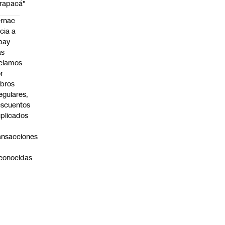
rapacá"
rnac
icia a
pay
as
clamos
r
bros
regulares,
scuentos
plicados
ansacciones
o
conocidas