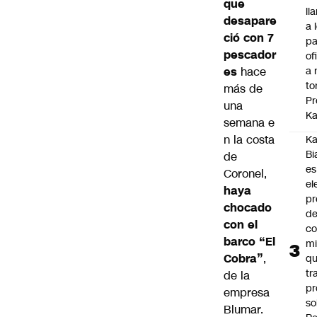
que
ll
desapare
a 
ció con 7
pa
pescador
of
es
hace
a 
to
más de
Pr
una
Ka
semana e
n la costa
Ka
Bi
de
es
Coronel,
el
haya
pr
chocado
d
con el
co
barco “El
mi
Cobra”
,
q
tr
de la
pr
empresa
so
Blumar.