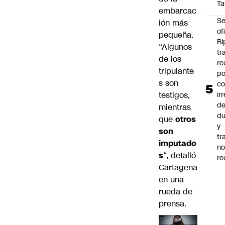
Ta
embarcac
Se
ión más
of
pequeña.
Bi
“Algunos
tr
de los
re
tripulante
po
s son
co
testigos,
ir
de
mientras
du
que
otros
y
son
tr
imputado
n
s
“, detalló
re
Cartagena
en una
rueda de
prensa.