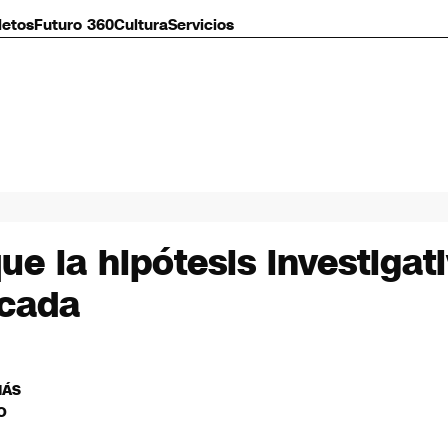
letos
Futuro 360
Cultura
Servicios
ue la hipótesis investigat
ocada
MÁS
O