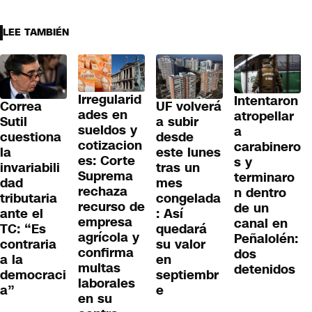
LEE TAMBIÉN
Irregularid
Intentaron
Correa
UF volverá
ades en
atropellar
Sutil
a subir
sueldos y
a
cuestiona
desde
cotizacion
carabinero
la
este lunes
es: Corte
s y
invariabili
tras un
Suprema
terminaro
dad
mes
rechaza
n dentro
tributaria
congelada
recurso de
de un
ante el
: Así
empresa
canal en
TC: “Es
quedará
agrícola y
Peñalolén:
contraria
su valor
confirma
dos
a la
en
multas
detenidos
democraci
septiembr
laborales
a”
e
en su