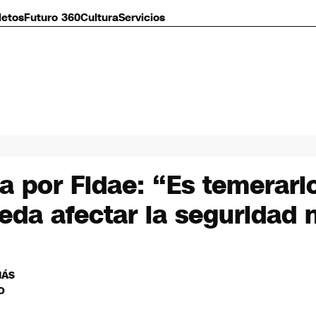
letos
Futuro 360
Cultura
Servicios
 por Fidae: “Es temerario
eda afectar la seguridad 
MÁS
O