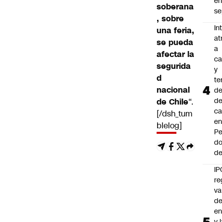
e
soberana
se
, sobre
In
una feria,
at
se pueda
a
afectar la
ca
segurida
y
d
te
nacional
de
de
de Chile
“.
ca
[/dsh_tum
e
blelog]
Pe
d
de
IP
re
va
de
en
y 