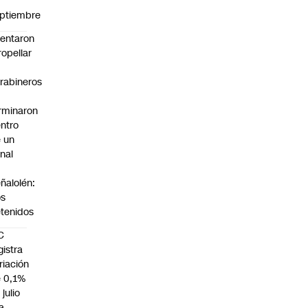
n
ptiembre
tentaron
ropellar
rabineros
rminaron
ntro
 un
nal
n
ñalolén:
os
tenidos
C
gistra
riación
 0,1%
 julio
la