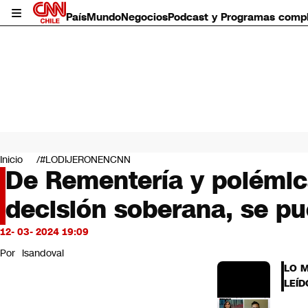
País
Mundo
Negocios
Podcast y Programas comp
País
Mundo
Inicio
#LODIJERONENCNN
Negocios
De Rementería y polémica
Deportes
decisión soberana, se pu
Programas completos
Cultura
Servicios
12- 03- 2024 19:09
Bits
Por
lsandoval
CNN Data
LO 
CNN tiempo
LEÍD
Futuro 360
Opinión