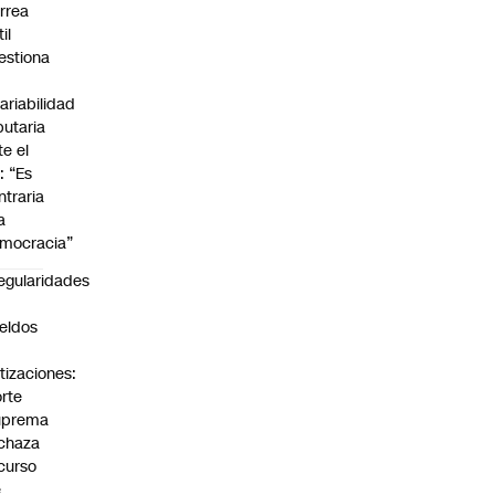
rrea
il
estiona
variabilidad
ibutaria
te el
: “Es
ntraria
a
mocracia”
regularidades
n
eldos
tizaciones:
rte
uprema
chaza
curso
e