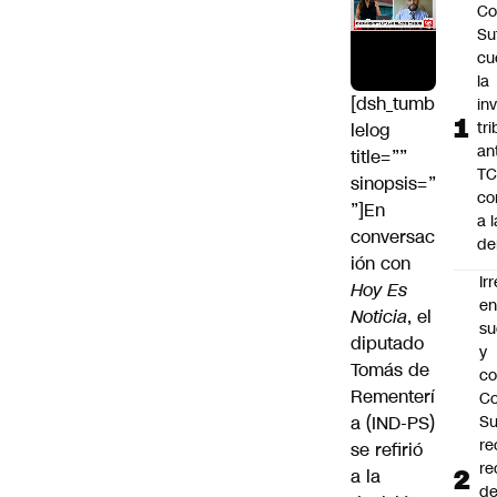
Co
Sut
cu
la
[dsh_tumb
in
tr
lelog
an
title=””
TC
sinopsis=”
co
”]En
a l
conversac
de
ión con
Ir
Hoy Es
e
Noticia
, el
su
diputado
y
Tomás de
co
Rementerí
Co
a
(IND-PS)
S
re
se refirió
re
a la
d