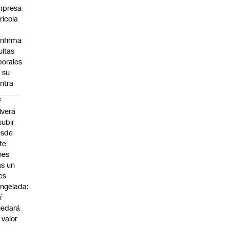
mpresa
rícola
nfirma
ltas
borales
 su
ntra
F
lverá
subir
esde
te
nes
as un
es
ngelada:
í
uedará
 valor