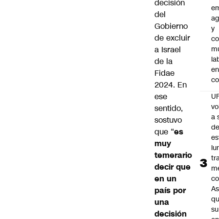
decisión
e
del
ag
Gobierno
y
de excluir
co
a
Israel
mu
la
de la
en
Fidae
co
2024
. En
ese
U
vo
sentido,
a 
sostuvo
d
que “
es
es
muy
lu
temerario
tr
decir que
m
en un
co
As
país por
q
una
su
decisión