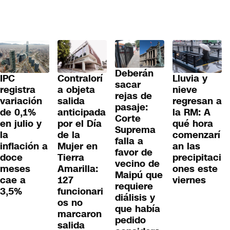
Deberán
IPC
Contralorí
Lluvia y
sacar
registra
a objeta
nieve
rejas de
variación
salida
regresan a
pasaje:
de 0,1%
anticipada
la RM: A
Corte
en julio y
por el Día
qué hora
Suprema
la
de la
comenzarí
falla a
inflación a
Mujer en
an las
favor de
doce
Tierra
precipitaci
vecino de
meses
Amarilla:
ones este
Maipú que
cae a
127
viernes
requiere
3,5%
funcionari
diálisis y
os no
que había
marcaron
pedido
salida