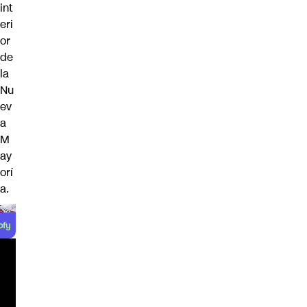
int
eri
or
de
la
Nu
ev
a
M
ay
orí
a.