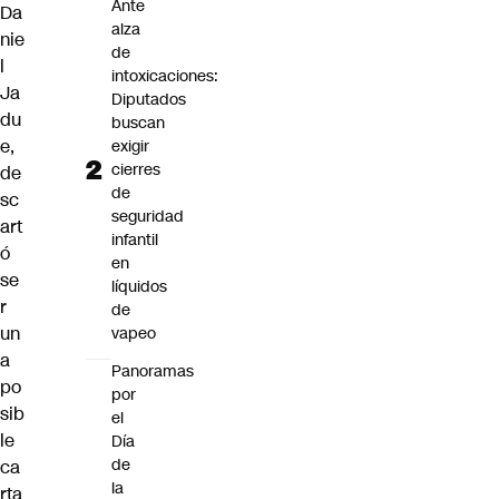
Ante
Da
alza
nie
de
l
intoxicaciones:
Ja
Diputados
du
buscan
e,
exigir
cierres
de
de
sc
seguridad
art
infantil
ó
en
se
líquidos
r
de
un
vapeo
a
Panoramas
po
por
sib
el
le
Día
de
ca
la
rta