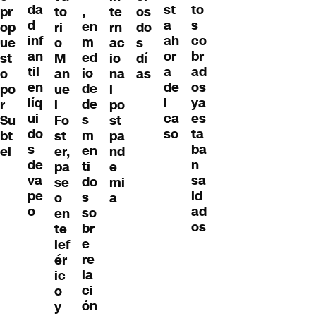
da
to
st
,
pr
to
te
os
d
s
a
en
op
ri
rn
do
inf
co
ah
m
ue
o
ac
s
an
br
or
ed
st
M
io
dí
til
ad
a
io
o
an
na
as
en
os
de
de
po
ue
l
líq
ya
l
de
r
l
po
ui
es
ca
s
Su
Fo
st
do
ta
so
m
bt
st
pa
s
ba
en
el
er,
nd
de
n
ti
pa
e
va
sa
do
se
mi
pe
ld
s
o
a
o
ad
so
en
os
br
te
e
lef
re
ér
la
ic
ci
o
ón
y