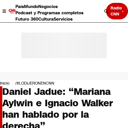
País
Mundo
Negocios
Radio
Podcast y Programas completos
CNN
Futuro 360
Cultura
Servicios
País
Mundo
Negocios
Inicio
#LODIJERONENCNN
Daniel Jadue: “Mariana
Deportes
Programas completos
Aylwin e Ignacio Walker
Cultura
Servicios
han hablado por la
Bits
CNN Data
derecha”
CNN tiempo