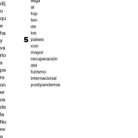
llega
dij
al
o
top
qu
ten
e
de
ha
los
países
y
con
va
mayor
rio
recuperación
s
del
pe
turismo
rs
internacional
on
postpandemia
er
os
de
la
Nu
ev
a