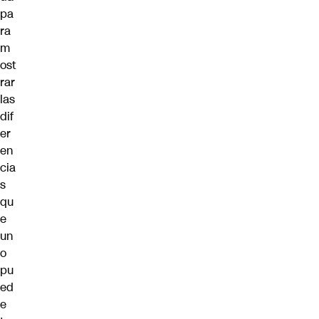
pa
ra
m
ost
rar
las
dif
er
en
cia
s
qu
e
un
o
pu
ed
e