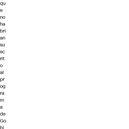
qu
e
no
ha
brí
an
su
sc
rit
o
al
pr
og
ra
m
a
de
Go
bi