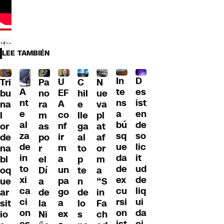
LEE TAMBIÉN
D
In
U
Tri
Pa
C
N
A
es
te
EF
bu
no
hil
ue
nt
ist
ns
A
na
ra
e
va
e
en
a
co
l
m
lle
pl
al
de
bú
nf
or
as
ga
at
za
so
sq
ir
de
po
al
af
de
lic
ue
m
na
r
to
or
in
it
da
a
bl
el
p
m
to
ud
de
un
oq
Dí
te
a
xi
de
ex
pa
ue
a
n
“S
ca
liq
cu
go
ar
de
de
in
ci
ui
rsi
a
sit
la
lo
Fa
on
da
on
ex
io
Ni
s
ch
es