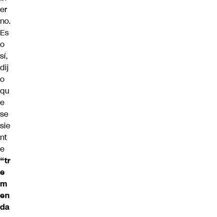
er
no.
Es
o
sí,
dij
o
qu
e
se
sie
nt
e
“tr
e
m
en
da