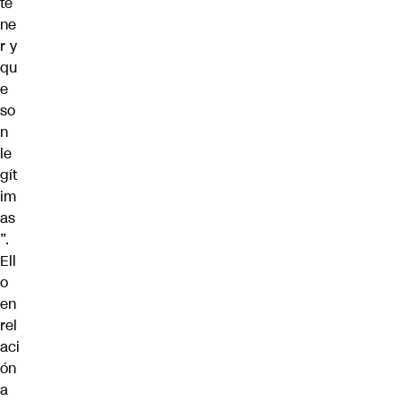
te
ne
r y
qu
e
so
n
le
gít
im
as
”.
Ell
o
en
rel
aci
ón
a