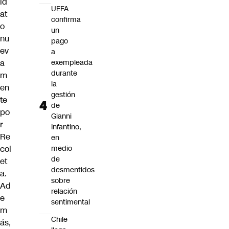
id
UEFA
at
confirma
o
un
nu
pago
ev
a
a
exempleada
durante
m
la
en
gestión
te
de
po
Gianni
r
Infantino,
Re
en
col
medio
de
et
desmentidos
a.
sobre
Ad
relación
e
sentimental
m
Chile
ás,