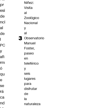
Niñez:
pr
Visita
esi
al
de
Zoológico
nci
Nacional
al
y
al
de
Observatorio
l
Manuel
PC
Foster,
y
paseo
afi
en
rm
teleférico
ó
y
seis
qu
lugares
e
para
se
disfrutar
rá
de
ca
la
nd
naturaleza