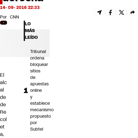
Futuro 360
14- 09- 2016 22:33
Opinión
Por
CNN
LO
MÁS
LEÍDO
Tribunal
ordena
bloquear
sitios
El
de
alc
apuestas
al
online
de
y
establece
de
mecanismo
Re
propuesto
col
por
et
Subtel
a,