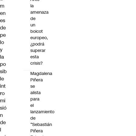
m
la
amenaza
en
de
es
un
de
boicot
pe
europeo,
lo
¿podrá
y
superar
la
esta
crisis?
po
sib
Magdalena
le
Piñera
int
se
alista
ro
para
mi
el
sió
lanzamiento
n
de
de
“Sebastián
l
Piñera