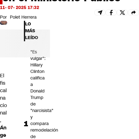
Futuro 360
11- 07- 2025 17:32
Opinión
Por
Polet Herrera
LO
MÁS
LEÍDO
"Es
vulgar":
Hillary
Clinton
El
califica
fis
a
cal
Donald
na
Trump
de
cio
"narcisista"
nal
y
,
compara
Án
remodelación
ge
de