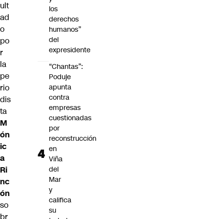
ult
los
ad
derechos
o
humanos”
del
po
expresidente
r
la
“Chantas”:
pe
Poduje
rio
apunta
contra
dis
empresas
ta
cuestionadas
M
por
ón
reconstrucción
ic
en
a
Viña
Ri
del
Mar
nc
y
ón
califica
so
su
br