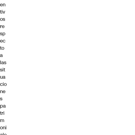
en
tiv
os
re
sp
ec
to
a
las
sit
ua
cio
ne
s
pa
tri
m
oni
ale