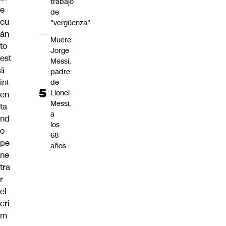
trabajo
e
de
cu
"vergüenza"
án
Muere
to
Jorge
est
Messi,
á
padre
int
de
Lionel
en
Messi,
ta
a
nd
los
o
68
pe
años
ne
tra
r
el
cri
m