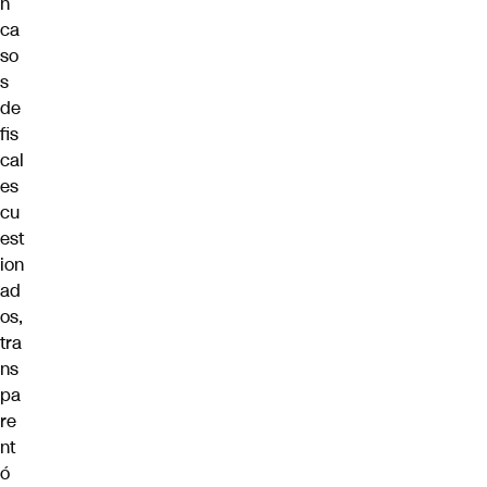
n
ca
so
s
de
fis
cal
es
cu
est
ion
ad
os,
tra
ns
pa
re
nt
ó