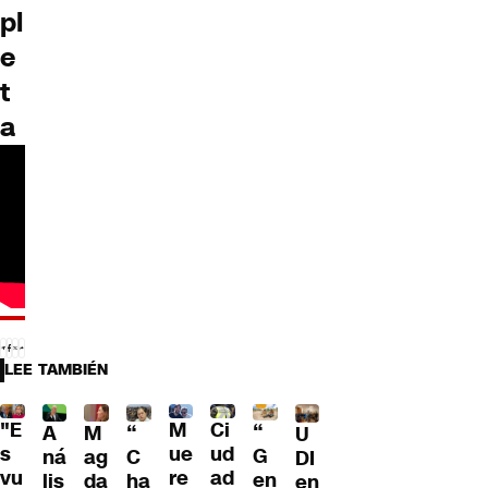
pl
e
t
a
LEE TAMBIÉN
"E
M
Ci
“
A
M
“
U
s
ue
ud
G
ná
ag
C
DI
vu
re
ad
en
lis
da
ha
en