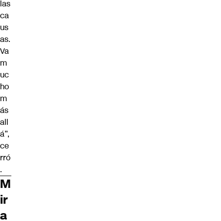
las
ca
us
as.
Va
m
uc
ho
m
ás
all
á”,
ce
rró
.
M
ir
a