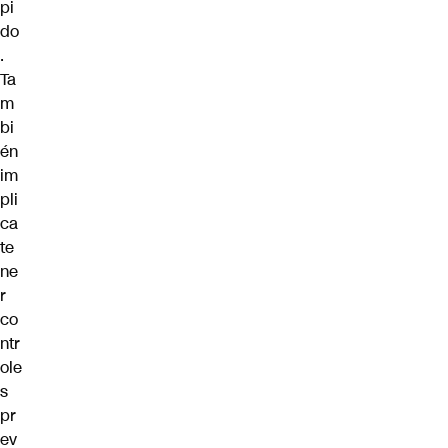
pi
do
.
Ta
m
bi
én
im
pli
ca
te
ne
r
co
ntr
ole
s
pr
ev