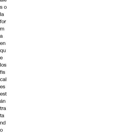
s o
la
for
m
a
en
qu
e
los
fis
cal
es
est
án
tra
ta
nd
o