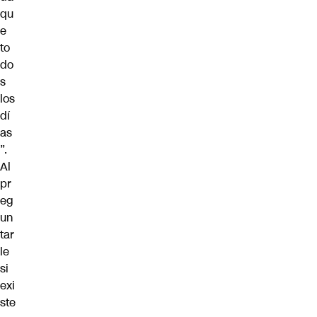
qu
e
to
do
s
los
dí
as
”.
Al
pr
eg
un
tar
le
si
exi
ste