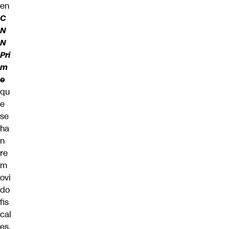
en
C
N
N
Pri
m
e
qu
e
se
ha
n
re
m
ovi
do
fis
cal
es,