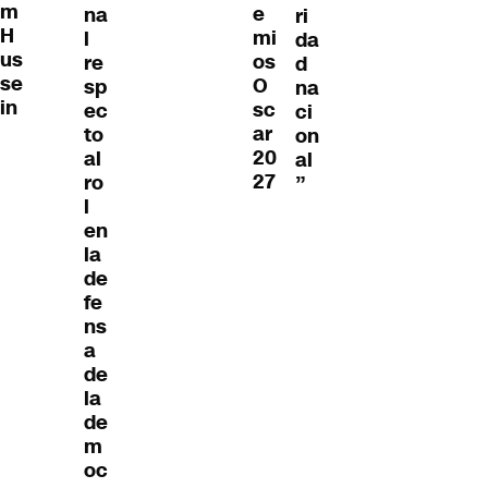
m
e
na
ri
H
mi
l
da
us
os
re
d
se
O
sp
na
in
sc
ec
ci
ar
to
on
20
al
al
27
ro
”
l
en
la
de
fe
ns
a
de
la
de
m
oc