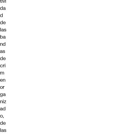
tivi
da
d
de
las
ba
nd
as
de
cri
m
en
or
ga
niz
ad
o,
de
las