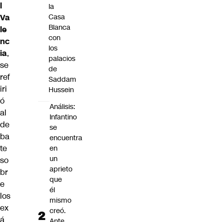
l
la
Va
Casa
Blanca
le
con
nc
los
ia
,
palacios
se
de
ref
Saddam
iri
Hussein
ó
Análisis:
al
Infantino
de
se
ba
encuentra
te
en
un
so
aprieto
br
que
e
él
los
mismo
ex
creó.
á
Ante