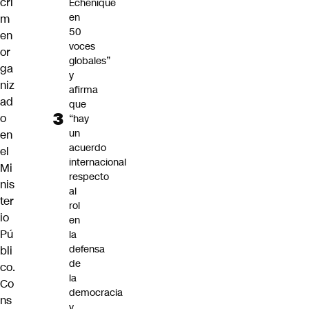
cri
Echenique
en
m
50
en
voces
or
globales”
ga
y
niz
afirma
ad
que
o
“hay
un
en
acuerdo
el
internacional
Mi
respecto
nis
al
ter
rol
io
en
Pú
la
defensa
bli
de
co.
la
Co
democracia
ns
y