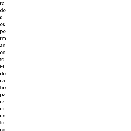
re
de
s,
es
pe
rm
an
en
te.
El
de
sa
fío
pa
ra
m
an
te
ne