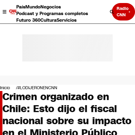
País
Mundo
Negocios
Radio
Podcast y Programas completos
CNN
Futuro 360
Cultura
Servicios
País
Mundo
Negocios
Inicio
#LODIJERONENCNN
Crimen organizado en
Deportes
Programas completos
Chile: Esto dijo el fiscal
Cultura
Servicios
nacional sobre su impacto
Bits
CNN Data
en el Ministerio Público
CNN tiempo