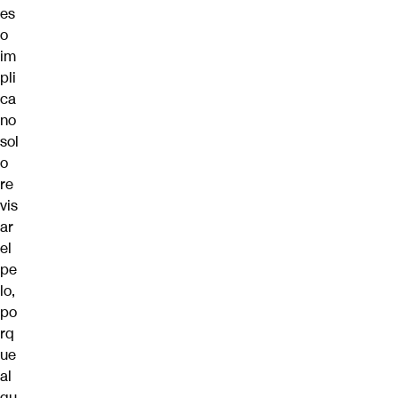
es
o
im
pli
ca
no
sol
o
re
vis
ar
el
pe
lo,
po
rq
ue
al
gu