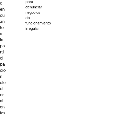
para
d
denunciar
en
negocios
cu
de
an
funcionamiento
to
irregular
a
la
pa
rti
ci
pa
ció
n
ele
ct
or
al
en
los