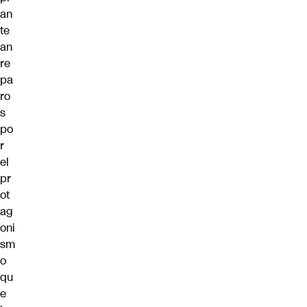
an
te
an
re
pa
ro
s
po
r
el
pr
ot
ag
oni
sm
o
qu
e