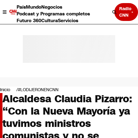
País
Mundo
Negocios
Radio
Podcast y Programas completos
CNN
Futuro 360
Cultura
Servicios
País
Mundo
Negocios
Inicio
#LODIJERONENCNN
Alcaldesa Claudia Pizarro:
Deportes
Programas completos
“Con la Nueva Mayoría ya
Cultura
Servicios
tuvimos ministros
Bits
CNN Data
comunistas y no se
CNN tiempo