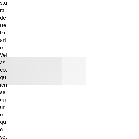
stu
ra
de
Be
lis
ari
o
Vel
as
co,
qu
ien
as
eg
ur
ó
qu
e
vot