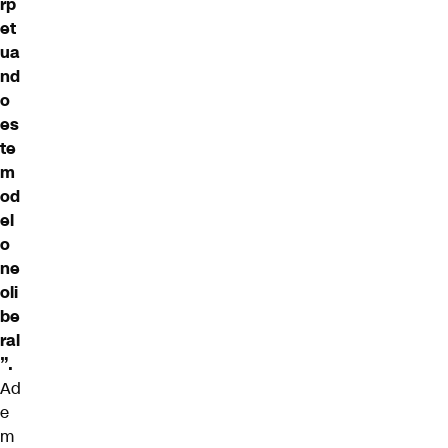
rp
et
ua
nd
o
es
te
m
od
el
o
ne
oli
be
ral
”.
Ad
e
m