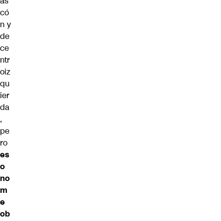
as
có
n y
de
ce
ntr
oiz
qu
ier
da
,
pe
ro
es
o
no
m
e
ob