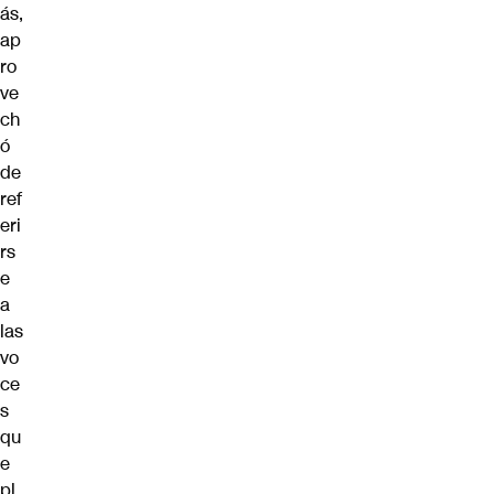
ás,
ap
ro
ve
ch
ó
de
ref
eri
rs
e
a
las
vo
ce
s
qu
e
pl