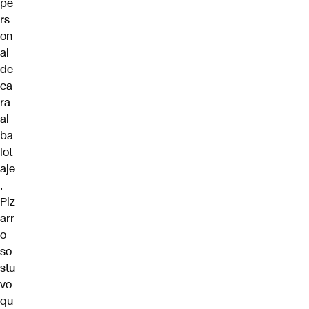
pe
rs
on
al
de
ca
ra
al
ba
lot
aje
,
Piz
arr
o
so
stu
vo
qu