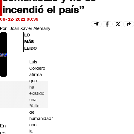
Futuro 360
incendió el país”
Opinión
08- 12- 2021 00:39
Por
Joan Xavier Alemany
LO
MÁS
LEÍDO
Luis
Cordero
afirma
que
ha
existido
una
"falta
de
humanidad"
con
En
la
co