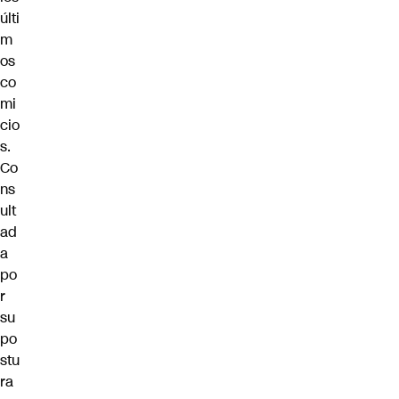
últi
m
os
co
mi
cio
s.
Co
ns
ult
ad
a
po
r
su
po
stu
ra