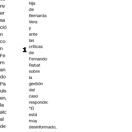
hija
nv
de
er
Bernarda
sa
Vera
ció
y
n
ante
las
co
críticas
n
de
Fe
Fernando
rn
Rabat
an
sobre
do
la
Pa
gestión
del
uls
caso
en,
responde:
la
"Él
alc
está
al
muy
de
desinformado,