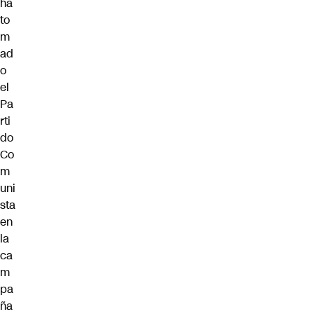
ha
to
m
ad
o
el
Pa
rti
do
Co
m
uni
sta
en
la
ca
m
pa
ña