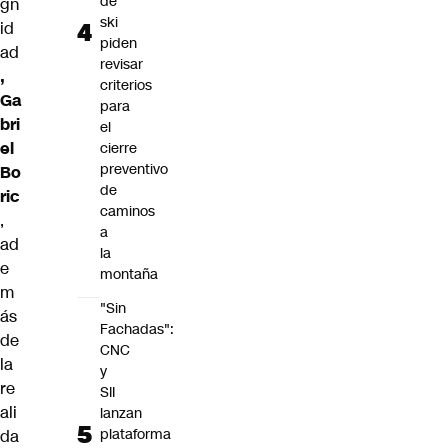
de
gn
ski
id
piden
ad
revisar
,
criterios
Ga
para
bri
el
el
cierre
preventivo
Bo
de
ric
caminos
,
a
ad
la
e
montaña
m
"Sin
ás
Fachadas":
de
CNC
la
y
re
SII
ali
lanzan
plataforma
da