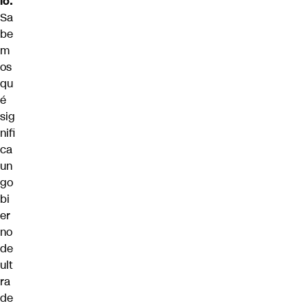
lo.
Sa
be
m
os
qu
é
sig
nifi
ca
un
go
bi
er
no
de
ult
ra
de