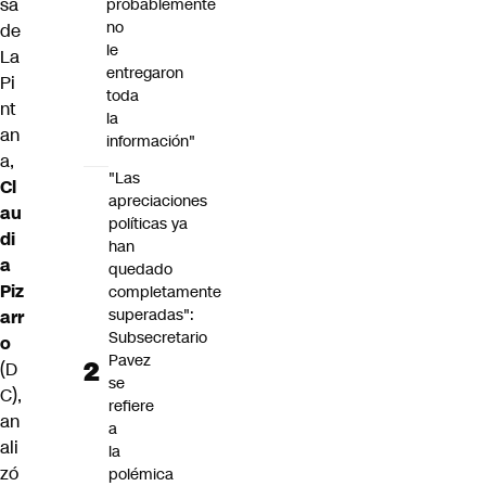
sa
probablemente
no
de
le
La
entregaron
Pi
toda
nt
la
an
información"
a,
"Las
Cl
apreciaciones
au
políticas ya
di
han
a
quedado
Piz
completamente
superadas":
arr
Subsecretario
o
Pavez
(D
se
C),
refiere
an
a
ali
la
zó
polémica