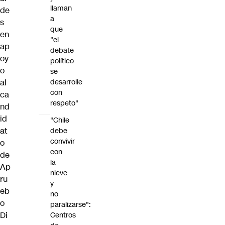
llaman
de
a
s
que
en
"el
ap
debate
oy
político
o
se
al
desarrolle
con
ca
respeto"
nd
id
"Chile
at
debe
convivir
o
con
de
la
Ap
nieve
ru
y
eb
no
o
paralizarse":
Di
Centros