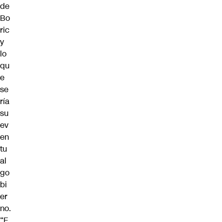
de
Bo
ric
y
lo
qu
e
se
ría
su
ev
en
tu
al
go
bi
er
no.
“E