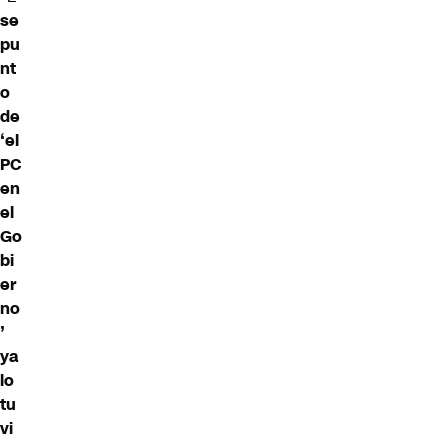
se
pu
nt
o
de
‘el
PC
en
el
Go
bi
er
no
’
ya
lo
tu
vi