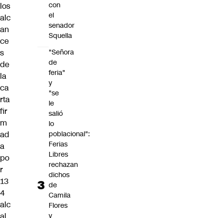
con
los
el
alc
senador
an
Squella
ce
s
"Señora
de
de
feria"
la
y
ca
"se
rta
le
fir
salió
m
lo
ad
poblacional":
Ferias
a
Libres
po
rechazan
r
dichos
13
de
4
Camila
alc
Flores
al
y