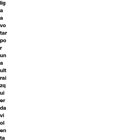
lig
a
a
vo
tar
po
r
un
a
ult
rai
zq
ui
er
da
vi
ol
en
ta