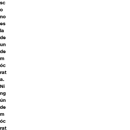
sc
o
no
es
la
de
un
de
m
óc
rat
a.
Ni
ng
ún
de
m
óc
rat