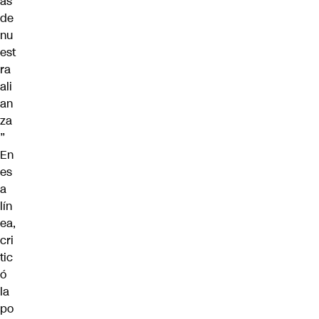
ás
de
nu
est
ra
ali
an
za
”
En
es
a
lín
ea,
cri
tic
ó
la
po