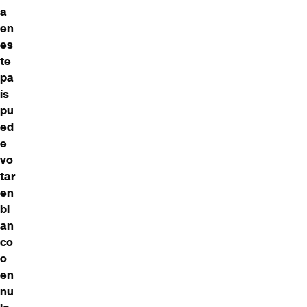
a
en
es
te
pa
ís
pu
ed
e
vo
tar
en
bl
an
co
o
en
nu