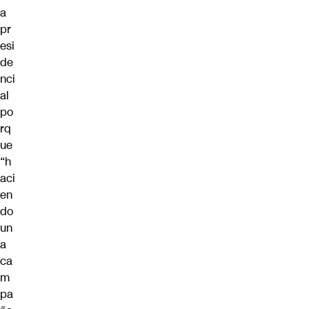
a
pr
esi
de
nci
al
po
rq
ue
“
h
aci
en
do
un
a
ca
m
pa