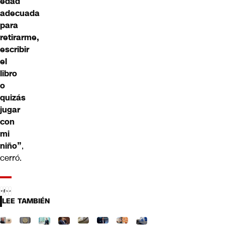
edad
adecuada
para
retirarme,
escribir
el
libro
o
quizás
jugar
con
mi
niño”
,
cerró.
LEE TAMBIÉN