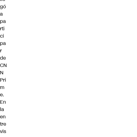
gó
a
pa
rti
ci
pa
r
de
CN
N
Pri
m
e.
En
la
en
tre
vis