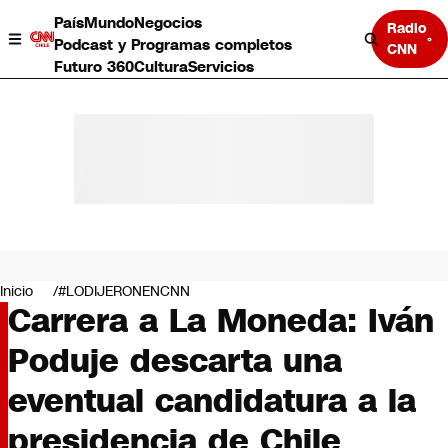
País
Mundo
Negocios
Radio
Podcast y Programas completos
CNN
Futuro 360
Cultura
Servicios
País
Mundo
Negocios
Inicio
#LODIJERONENCNN
Carrera a La Moneda: Iván
Deportes
Programas completos
Poduje descarta una
Cultura
Servicios
eventual candidatura a la
Bits
CNN Data
presidencia de Chile
CNN tiempo