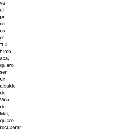
va
el
pr
oc
es
o”
.
“
Lo
firmo
acá,
quiero
ser
un
alcalde
de
Viña
del
Mar,
quiero
recuperar