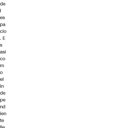
de
l
es
pa
cio
. E
s
así
co
m
o
el
in
de
pe
nd
ien
te
lle