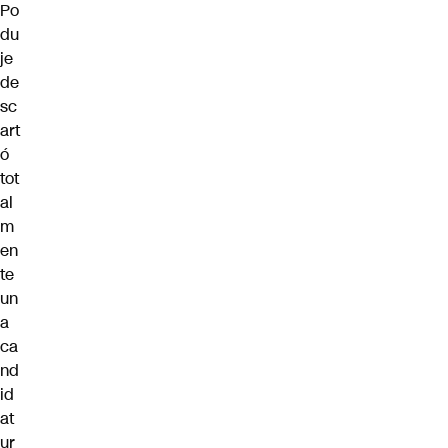
Po
du
je
de
sc
art
ó
tot
al
m
en
te
un
a
ca
nd
id
at
ur