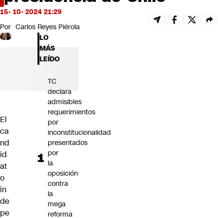
Futuro 360
15- 10- 2024 21:29
Opinión
Por
Carlos Reyes Piérola
LO
MÁS
LEÍDO
TC
declara
admisibles
requerimientos
El
por
ca
inconstitucionalidad
nd
presentados
por
id
la
at
oposición
o
contra
in
la
de
mega
pe
reforma