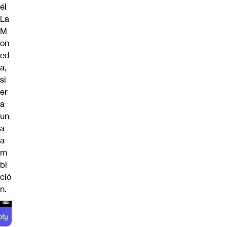
él
La
M
on
ed
a,
si
er
a
un
a
a
m
bi
ció
n.