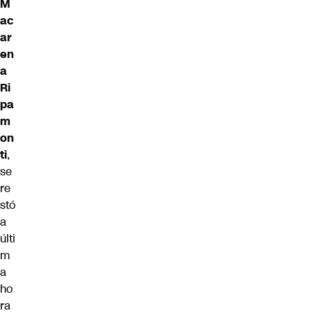
M
ac
ar
en
a
Ri
pa
m
on
ti
,
se
re
stó
a
últi
m
a
ho
ra