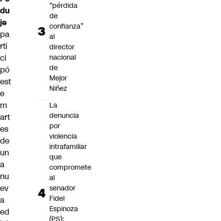
“pérdida
du
de
je
confianza”
pa
al
rti
director
nacional
ci
de
pó
Mejor
est
Niñez
e
m
La
denuncia
art
por
es
violencia
de
intrafamiliar
un
que
a
compromete
nu
al
ev
senador
Fidel
a
Espinoza
ed
(PS):