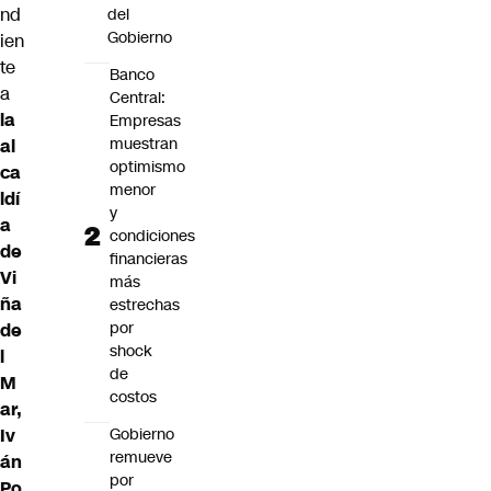
nd
del
Gobierno
ien
te
Banco
a
Central:
la
Empresas
muestran
al
optimismo
ca
menor
ldí
y
a
condiciones
de
financieras
Vi
más
ña
estrechas
por
de
shock
l
de
M
costos
ar,
Gobierno
Iv
remueve
án
por
Po