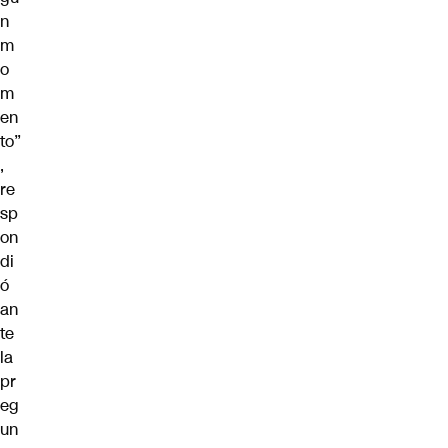
n
m
o
m
en
to”
,
re
sp
on
di
ó
an
te
la
pr
eg
un