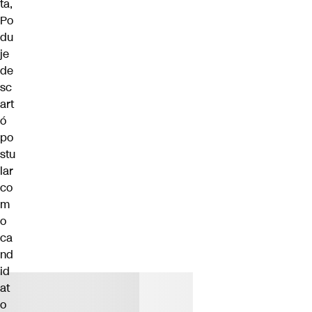
ta,
Po
du
je
de
sc
art
ó
po
stu
lar
co
m
o
ca
nd
id
at
o