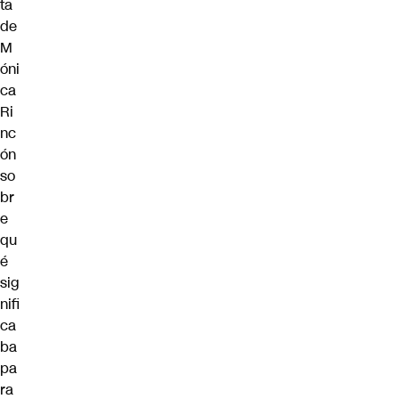
ta
de
M
óni
ca
Ri
nc
ón
so
br
e
qu
é
sig
nifi
ca
ba
pa
ra