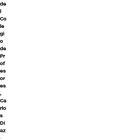
de
l
Co
le
gi
o
de
Pr
of
es
or
es
,
Ca
rlo
s
Dí
az
,