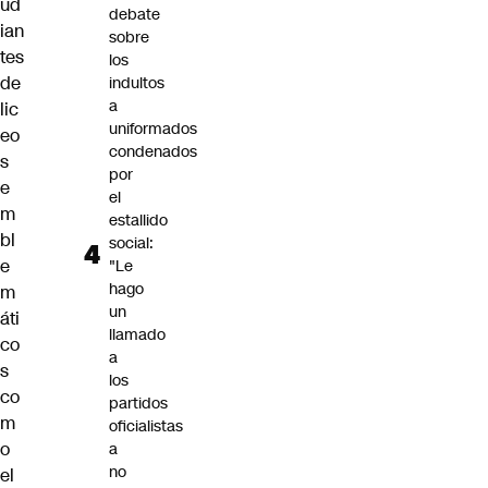
ud
debate
ian
sobre
tes
los
de
indultos
a
lic
uniformados
eo
condenados
s
por
e
el
m
estallido
bl
social:
e
"Le
hago
m
un
áti
llamado
co
a
s
los
co
partidos
m
oficialistas
o
a
no
el