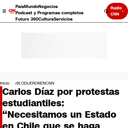
País
Mundo
Negocios
Radio
Podcast y Programas completos
CNN
Futuro 360
Cultura
Servicios
País
Mundo
Negocios
Inicio
#LODIJERONENCNN
Carlos Díaz por protestas
Deportes
Programas completos
estudiantiles:
Cultura
Servicios
“Necesitamos un Estado
Bits
CNN Data
en Chile que se haga
CNN tiempo