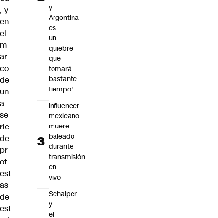
y
, y
Argentina
en
es
el
un
m
quiebre
ar
que
co
tomará
bastante
de
tiempo"
un
a
Influencer
se
mexicano
rie
muere
baleado
de
durante
pr
transmisión
ot
en
est
vivo
as
Schalper
de
y
est
el