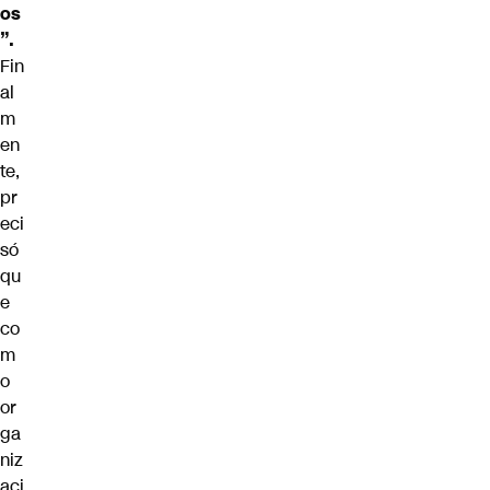
os
”.
Fin
al
m
en
te,
pr
eci
só
qu
e
co
m
o
or
ga
niz
aci