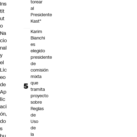
torear
Ins
al
tit
Presidente
ut
Kast"
o
Karim
Na
Bianchi
cio
es
nal
elegido
y
presidente
el
de
Lic
comisión
mixta
eo
que
de
tramita
Ap
proyecto
lic
sobre
aci
Reglas
ón,
de
do
Uso
de
s
la
bu