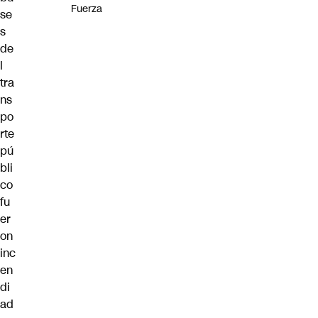
Fuerza
se
s
de
l
tra
ns
po
rte
pú
bli
co
fu
er
on
inc
en
di
ad