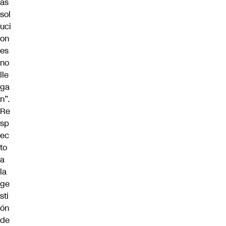
as
sol
uci
on
es
no
lle
ga
n”.
Re
sp
ec
to
a
la
ge
sti
ón
de