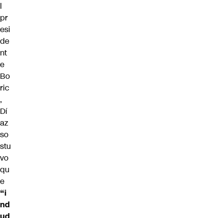
l
pr
esi
de
nt
e
Bo
ric
,
Dí
az
so
stu
vo
qu
e
“i
nd
ud