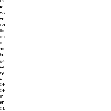
Es
ta
do
en
Ch
ile
qu
e
se
ha
ga
ca
rg
o
de
de
m
an
da