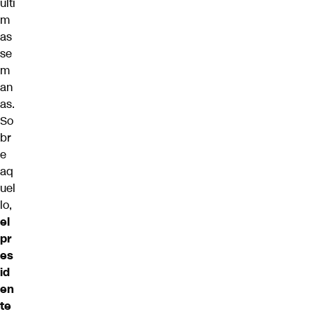
últi
m
as
se
m
an
as.
So
br
e
aq
uel
lo,
el
pr
es
id
en
te