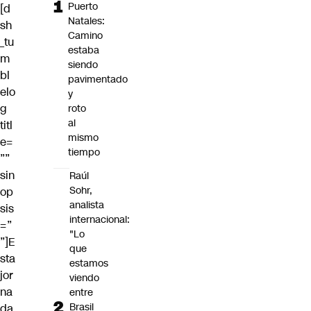
Puerto
[d
Natales:
sh
Camino
_tu
estaba
m
siendo
bl
pavimentado
elo
y
g
roto
al
titl
mismo
e=
tiempo
””
sin
Raúl
Sohr,
op
analista
sis
internacional:
=”
"Lo
”]E
que
sta
estamos
jor
viendo
na
entre
Brasil
da