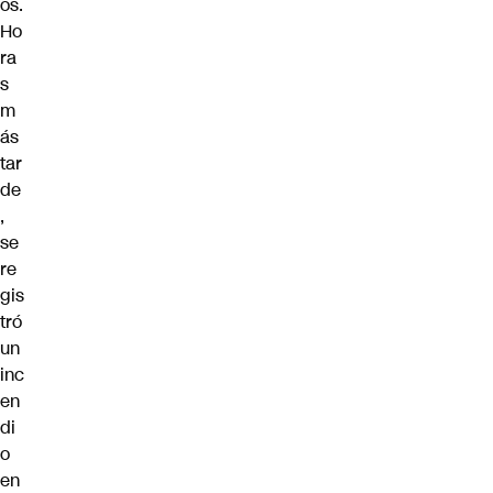
os.
Ho
ra
s
m
ás
tar
de
,
se
re
gis
tró
un
inc
en
di
o
en