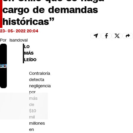
Futuro 360
cargo de demandas
Opinión
históricas”
23- 05- 2022 20:04
Por
lsandoval
LO
MÁS
LEÍDO
Contraloría
detecta
negligencia
por
más
de
$10
mil
millones
en