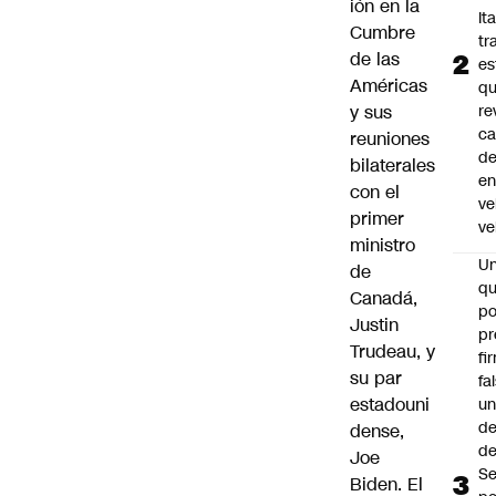
ión en la
Ita
Cumbre
tr
de las
es
Américas
q
y sus
re
ca
reuniones
d
bilaterales
e
con el
ve
primer
ve
ministro
U
de
qu
Canadá,
po
Justin
pr
Trudeau, y
fi
su par
fa
estadouni
u
de
dense,
de
Joe
Se
Biden. El