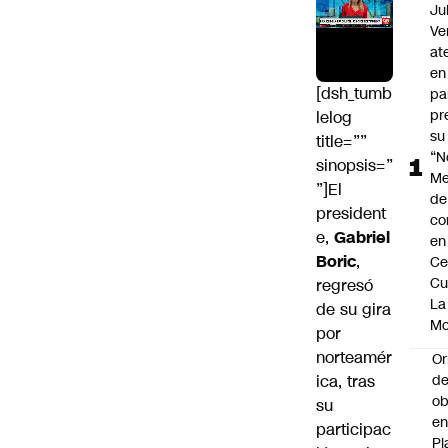
Ju
Ve
at
en
[dsh_tumb
pa
pr
lelog
su
title=””
“N
sinopsis=”
Me
”]El
de
president
co
e,
Gabriel
en
Boric
,
Ce
Cu
regresó
La
de su gira
M
por
norteamér
Or
ica, tras
de
ob
su
e
participac
Pl