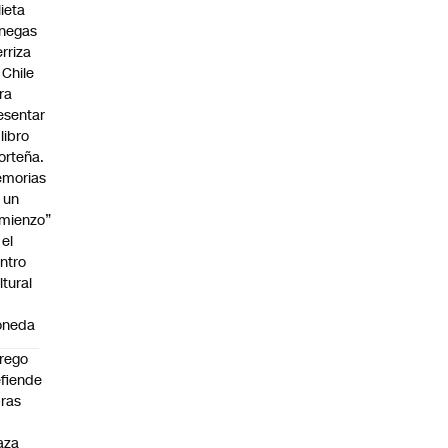
lieta
negas
erriza
 Chile
ra
esentar
 libro
orteña.
morias
 un
mienzo”
 el
ntro
ltural
oneda
rego
fiende
ras
n
aza