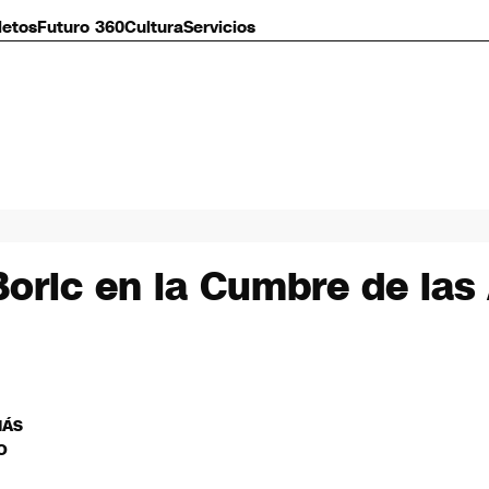
letos
Futuro 360
Cultura
Servicios
oric en la Cumbre de las 
MÁS
O