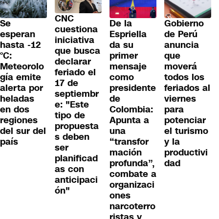
CNC
Se
De la
Gobierno
cuestiona
esperan
Espriella
de Perú
iniciativa
hasta -12
da su
anuncia
que busca
°C:
primer
que
declarar
Meteorolo
mensaje
moverá
feriado el
gía emite
como
todos los
17 de
alerta por
presidente
feriados al
septiembr
heladas
de
viernes
e: "Este
en dos
Colombia:
para
tipo de
regiones
Apunta a
potenciar
propuesta
del sur del
una
el turismo
s deben
país
“transfor
y la
ser
mación
productivi
planificad
profunda”,
dad
as con
combate a
anticipaci
organizaci
ón"
ones
narcoterro
ristas y