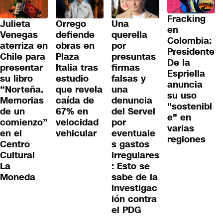
Fracking
Julieta
Orrego
Una
en
Venegas
defiende
querella
Colombia:
aterriza en
obras en
por
Presidente
Chile para
Plaza
presuntas
De la
presentar
Italia tras
firmas
Espriella
su libro
estudio
falsas y
anuncia
“Norteña.
que revela
una
su uso
Memorias
caída de
denuncia
"sostenibl
de un
67% en
del Servel
e" en
comienzo”
velocidad
por
varias
en el
vehicular
eventuale
regiones
Centro
s gastos
Cultural
irregulares
La
: Esto se
Moneda
sabe de la
investigac
ión contra
el PDG