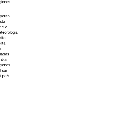
giones
e
peran
sta
2 °C:
teorología
ite
erta
r
ladas
 dos
giones
l sur
l país