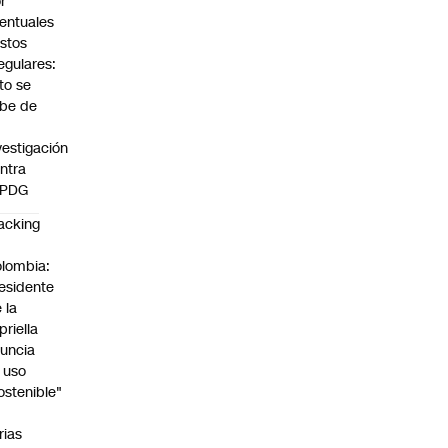
r
entuales
stos
regulares:
to se
be de
vestigación
ntra
 PDG
acking
n
lombia:
esidente
 la
priella
uncia
 uso
ostenible"
n
rias