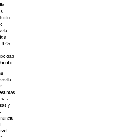
lia
as
tudio
ue
vela
ída
e 67%
n
locidad
hicular
na
erella
r
esuntas
rmas
lsas y
na
nuncia
l
rvel