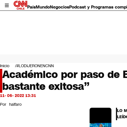
País
Mundo
Negocios
Podcast y Programas comp
País
Mundo
Inicio
#LODIJERONENCNN
Negocios
Académico por paso de B
Deportes
bastante exitosa”
Programas completos
Cultura
Servicios
11- 06- 2022 13:31
Bits
Por
halfaro
CNN Data
LO 
CNN tiempo
LEÍD
Futuro 360
Opinión