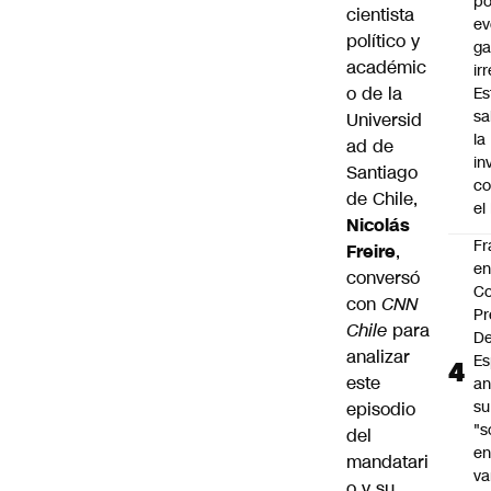
po
cientista
ev
político y
ga
académic
ir
o de la
Es
sa
Universid
la
ad de
in
Santiago
co
de Chile,
el
Nicolás
Fr
Freire
,
e
conversó
Co
con
CNN
Pr
Chile
para
De
analizar
Es
este
an
su
episodio
"s
del
e
mandatari
va
o y su