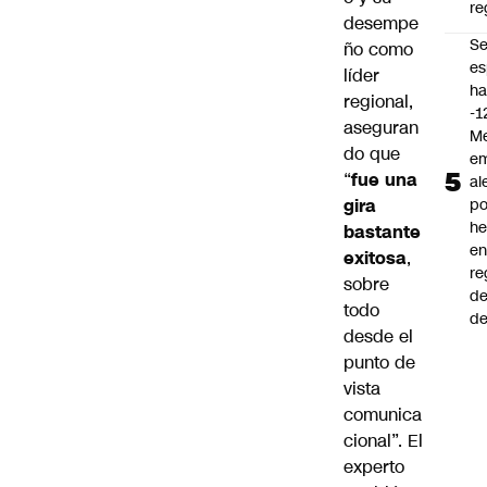
re
desempe
S
ño como
es
líder
ha
regional,
-1
aseguran
Me
do que
em
“
fue una
al
gira
po
he
bastante
en
exitosa
,
re
sobre
de
todo
de
desde el
punto de
vista
comunica
cional”. El
experto