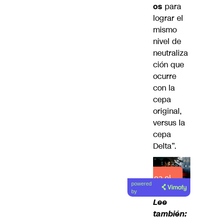
os
para
lograr el
mismo
nivel de
neutraliza
ción que
ocurre
con la
cepa
original,
versus la
cepa
Delta”.
Lea el
powered
artículo
by
Lee
también: