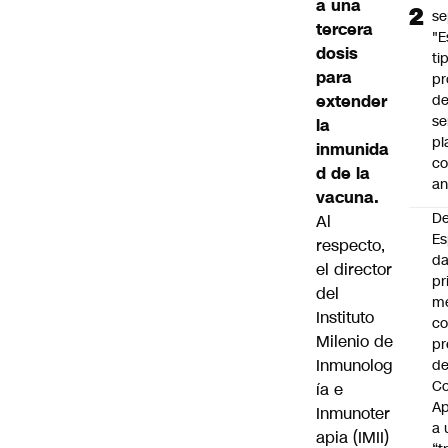
a una
se
tercera
"E
dosis
ti
para
pr
extender
d
se
la
pl
inmunida
c
d de la
an
vacuna.
De
Al
Es
respecto,
da
el director
pr
del
m
Instituto
c
Milenio de
pr
Inmunolog
d
Co
ía e
A
Inmunoter
a 
apia (IMII)