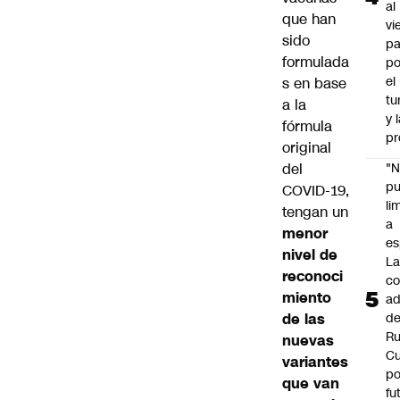
al
que han
vi
sido
pa
formulada
po
el
s en base
tu
a la
y 
fórmula
pr
original
del
"
p
COVID-19,
li
tengan un
a
menor
es
nivel de
L
reconoci
co
miento
ad
de las
d
Ru
nuevas
C
variantes
po
que van
fu