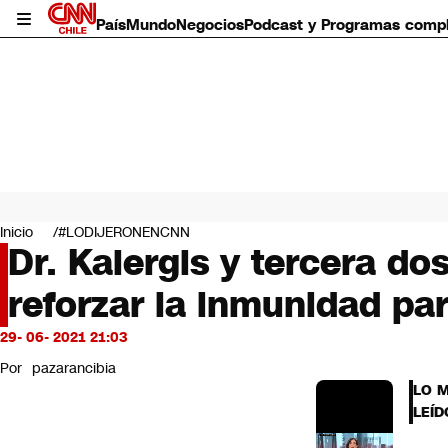
País
Mundo
Negocios
Podcast y Programas comp
País
Mundo
Inicio
#LODIJERONENCNN
Negocios
Dr. Kalergis y tercera d
Deportes
reforzar la inmunidad par
Programas completos
Cultura
Servicios
29- 06- 2021 21:03
Bits
Por
pazarancibia
CNN Data
LO 
CNN tiempo
LEÍD
Futuro 360
Opinión