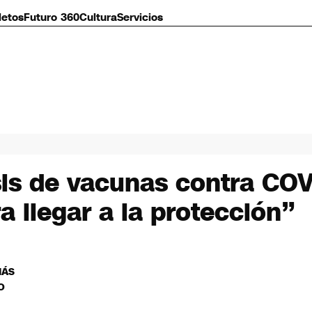
letos
Futuro 360
Cultura
Servicios
osis de vacunas contra CO
a llegar a la protección”
MÁS
O