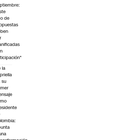
ptiembre:
ste
po de
opuestas
eben
r
anificadas
on
ticipación"
 la
priella
 su
imer
ensaje
omo
esidente
e
lombia:
punta
una