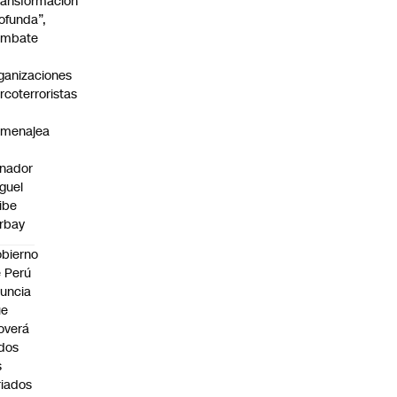
ransformación
ofunda”,
ombate
ganizaciones
rcoterroristas
omenajea
nador
guel
ibe
rbay
bierno
 Perú
uncia
ue
overá
dos
s
riados