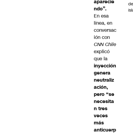
aparecie
de
ndo”.
is
En esa
línea, en
conversac
ión con
CNN Chile
explicó
que la
inyección
genera
neutraliz
ación,
pero “se
necesita
n tres
veces
más
anticuerp