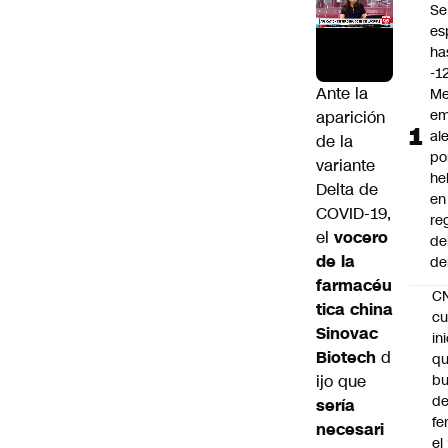
Se
es
ha
-1
Ante la
Me
em
aparición
al
de la
po
variante
he
Delta de
en
COVID-19,
re
el
vocero
de
de la
de
farmacéu
C
tica china
cu
Sinovac
in
Biotech
d
q
ijo que
b
de
sería
fe
necesari
el