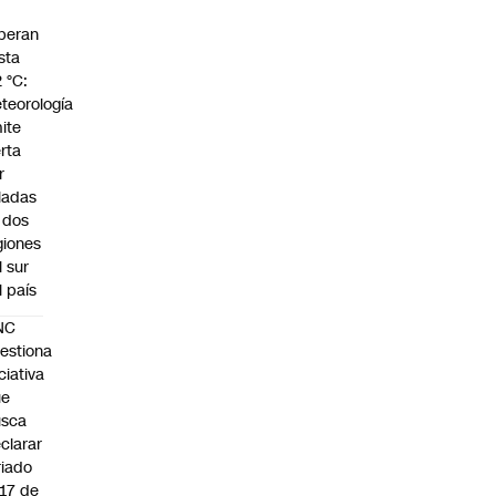
peran
sta
2 °C:
teorología
ite
erta
r
ladas
 dos
giones
l sur
l país
NC
estiona
iciativa
ue
usca
clarar
riado
 17 de