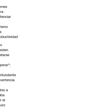
ernes
ra
tenciar
rismo
la
oductividad
No
ueden
mitarse
perar":
a
ntundente
vertencia
e
bio a
uba
r el
turo