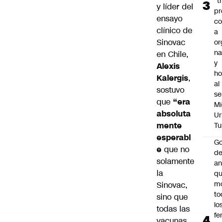
“t
y líder del
pr
ensayo
c
clínico de
a
Sinovac
or
na
en Chile,
y
Alexis
h
Kalergis
,
al
sostuvo
se
que
“era
Mi
absoluta
Ur
mente
Tu
esperabl
Go
e
que no
de
solamente
an
la
q
m
Sinovac,
to
sino que
lo
todas las
fe
vacunas