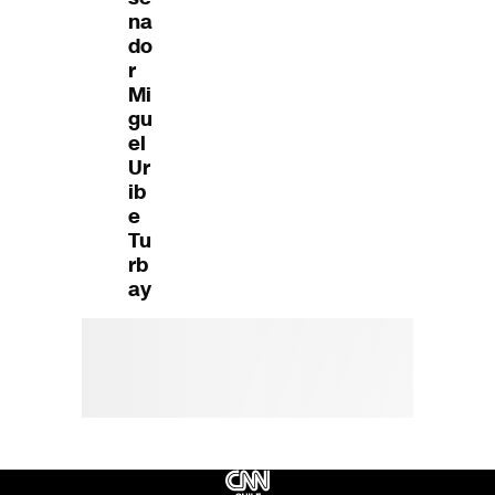
na
do
r
Mi
gu
el
Ur
ib
e
Tu
rb
ay