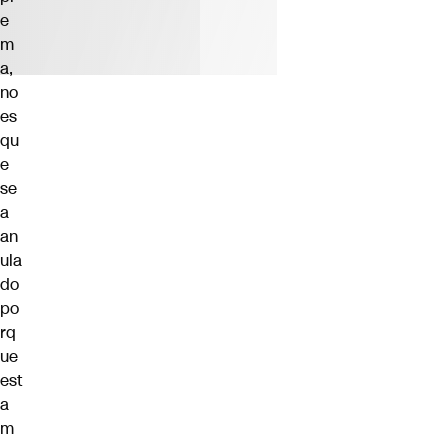
e
m
a,
no
es
qu
e
se
a
an
ula
do
po
rq
ue
est
a
m