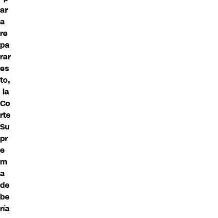
ar
a
re
pa
rar
es
to,
la
Co
rte
Su
pr
e
m
a
de
be
ría