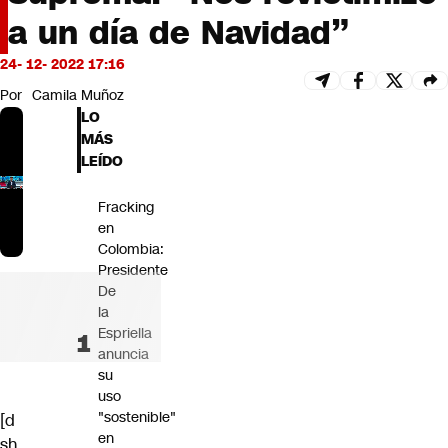
Futuro 360
a un día de Navidad”
Opinión
24- 12- 2022 17:16
Por
Camila Muñoz
LO
MÁS
LEÍDO
Fracking
en
Colombia:
Presidente
De
la
Espriella
anuncia
su
uso
"sostenible"
[d
en
sh