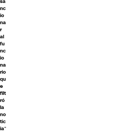
sa
nc
io
na
r
al
fu
nc
io
na
rio
qu
e
filt
ró
la
no
tic
ia
“