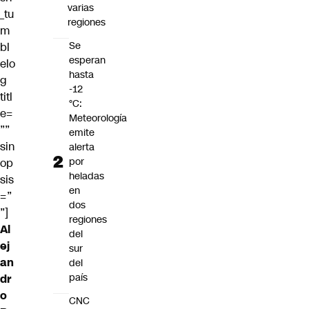
varias
_tu
regiones
m
Se
bl
esperan
elo
hasta
g
-12
titl
°C:
e=
Meteorología
””
emite
sin
alerta
por
op
heladas
sis
en
=”
dos
”]
regiones
Al
del
ej
sur
an
del
país
dr
o
CNC