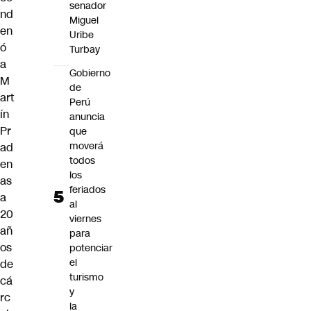
senador
nd
Miguel
en
Uribe
ó
Turbay
a
Gobierno
M
de
art
Perú
ín
anuncia
Pr
que
moverá
ad
todos
en
los
as
feriados
a
al
20
viernes
añ
para
os
potenciar
el
de
turismo
cá
y
rc
la