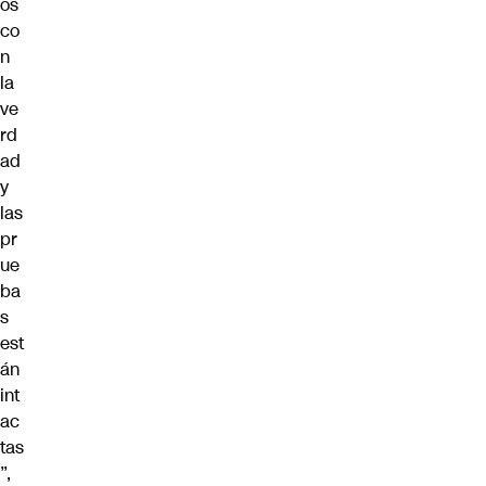
os
co
n
la
ve
rd
ad
y
las
pr
ue
ba
s
est
án
int
ac
tas
”,