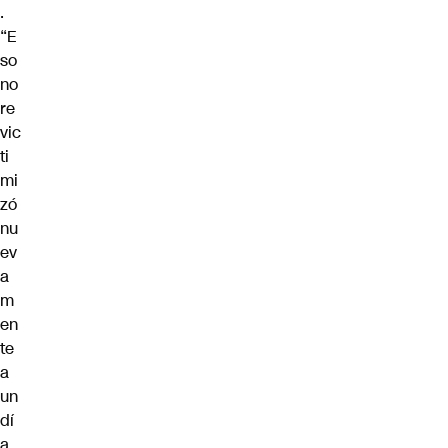
.
“E
so
no
re
vic
ti
mi
zó
nu
ev
a
m
en
te
a
un
dí
a