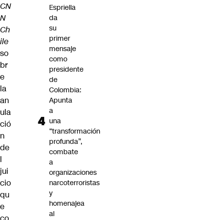
CN
Espriella
N
da
su
Ch
primer
ile
mensaje
so
como
br
presidente
e
de
la
Colombia:
an
Apunta
a
ula
una
ció
“transformación
n
profunda”,
de
combate
l
a
jui
organizaciones
cio
narcoterroristas
y
qu
homenajea
e
al
co