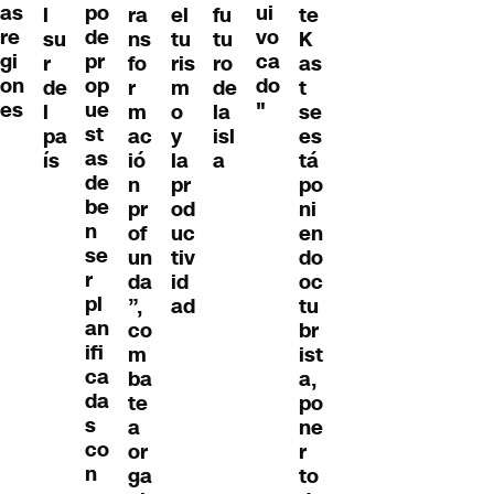
as
po
ui
l
ra
el
fu
te
re
de
vo
su
ns
tu
tu
K
gi
pr
ca
r
fo
ris
ro
as
on
op
do
de
r
m
de
t
es
ue
"
l
m
o
la
se
st
pa
ac
y
isl
es
as
ís
ió
la
a
tá
de
n
pr
po
be
pr
od
ni
n
of
uc
en
se
un
tiv
do
r
da
id
oc
pl
”,
ad
tu
an
co
br
ifi
m
ist
ca
ba
a,
da
te
po
s
a
ne
co
or
r
n
ga
to