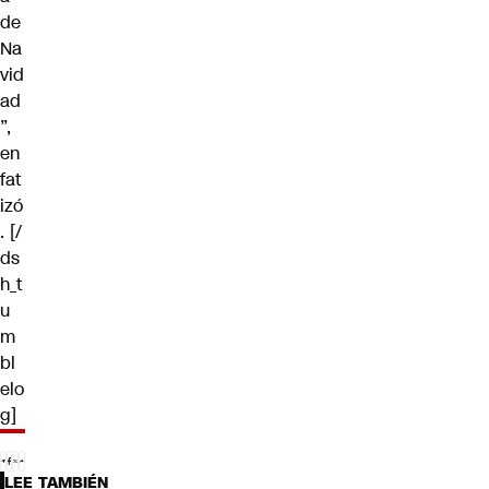
de
Na
vid
ad
”,
en
fat
izó
. [/
ds
h_t
u
m
bl
elo
g]
LEE TAMBIÉN