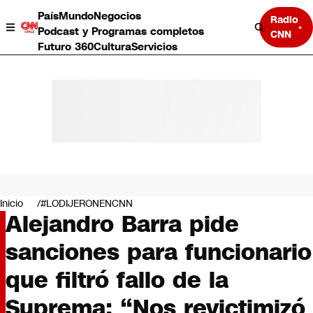
País
Mundo
Negocios
Radio
Podcast y Programas completos
CNN
Futuro 360
Cultura
Servicios
País
Mundo
Negocios
Inicio
#LODIJERONENCNN
Alejandro Barra pide
Deportes
Programas completos
sanciones para funcionario
Cultura
Servicios
que filtró fallo de la
Bits
CNN Data
Suprema: “Nos revictimizó
CNN tiempo