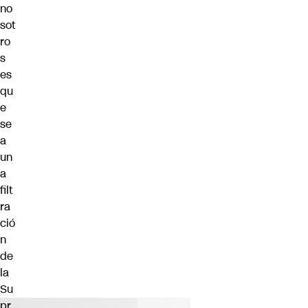
no
sot
ro
s
es
qu
e
se
a
un
a
filt
ra
ció
n
de
la
Su
pr