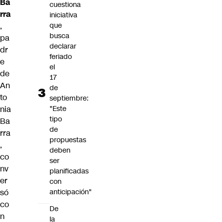
Ba
cuestiona
rra
iniciativa
,
que
busca
pa
declarar
dr
feriado
e
el
de
17
An
de
to
septiembre:
nia
"Este
tipo
Ba
de
rra
propuestas
,
deben
co
ser
nv
planificadas
er
con
só
anticipación"
co
De
n
la