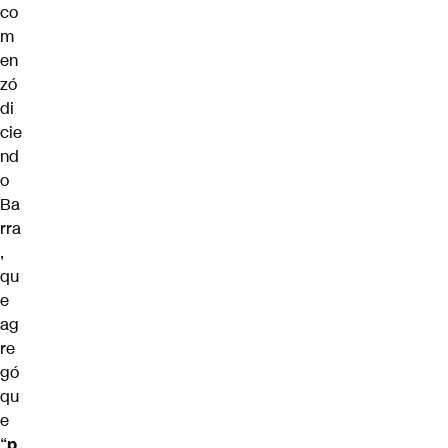
co
m
en
zó
di
cie
nd
o
Ba
rra
,
qu
e
ag
re
gó
qu
e
“
p