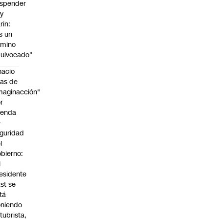
spender
y
rin:
s un
amino
uivocado"
nacio
as de
maginacción"
r
genda
e
guridad
l
bierno:
l
esidente
st se
tá
niendo
tubrista,