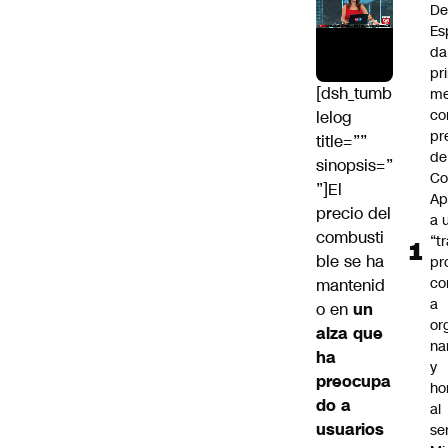
De
Es
da
pr
[dsh_tumb
me
c
lelog
pr
title=””
de
sinopsis=”
Co
”]El
Ap
precio del
a 
combusti
“t
ble se ha
pr
co
mantenid
a
o en
un
or
alza que
na
ha
y
preocupa
ho
do a
al
usuarios
se