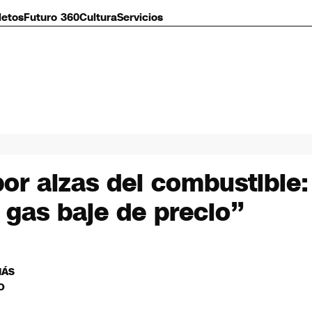
letos
Futuro 360
Cultura
Servicios
por alzas del combustibl
 gas baje de precio”
MÁS
O