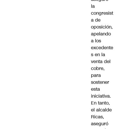
la
congresist
a de
oposición,
apelando
a los
excedente
s en la
venta del
cobre,
para
sostener
esta
iniciativa.
En tanto,
el alcalde
Ricas,
aseguró