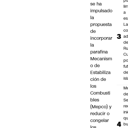
p
se ha
li
impulsado
a
la
es
propuesta
L
co
de
ad
incorporar
d
la
Ru
parafina
C
Mecanism
po
o de
fu
Estabiliza
de
is
ción de
los
M
Combusti
de
bles
S
re
(Mepco) y
in
reducir o
q
congelar
b
los