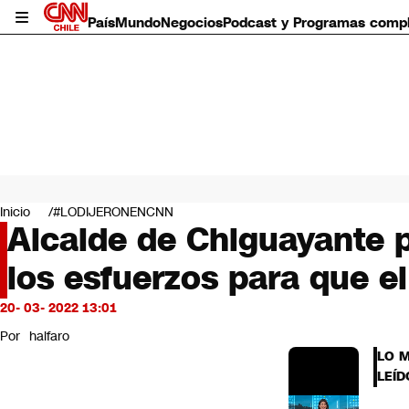
País
Mundo
Negocios
Podcast y Programas comp
País
Mundo
Inicio
#LODIJERONENCNN
Negocios
Alcalde de Chiguayante 
Deportes
los esfuerzos para que el
Programas completos
Cultura
Servicios
20- 03- 2022 13:01
Bits
Por
halfaro
CNN Data
LO 
CNN tiempo
LEÍD
Futuro 360
Opinión