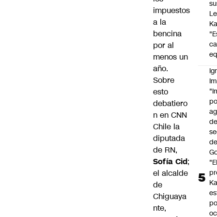
su
impuestos
Le
a la
Ka
bencina
"E
c
por al
eq
menos un
año.
Ig
Sobre
Im
esto
"I
po
debatiero
a
n en CNN
d
Chile la
se
diputada
de
de RN,
Go
Sofía Cid
;
"E
el alcalde
pr
Ka
de
es
Chiguaya
po
nte,
oc