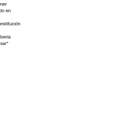
ner
do en
nstitución
o
bería
sar"