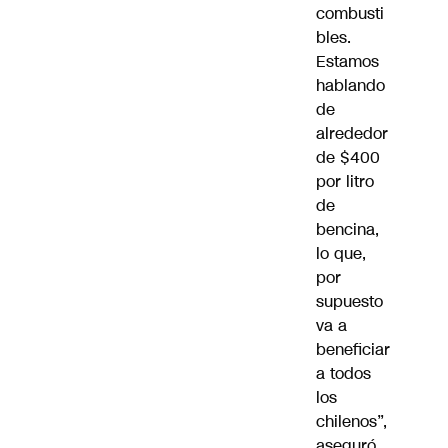
combusti
bles.
Estamos
hablando
de
alrededor
de $400
por litro
de
bencina,
lo que,
por
supuesto
va a
beneficiar
a todos
los
chilenos”,
aseguró