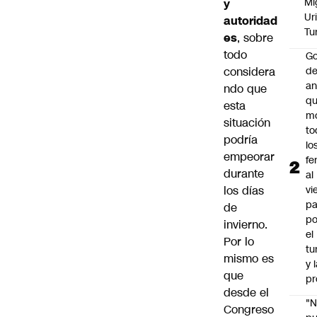
Mi
y
Ur
autoridad
Tu
es
, sobre
todo
Go
considera
de
an
ndo que
q
esta
m
situación
to
podría
lo
empeorar
fe
durante
al
los días
vi
pa
de
po
invierno.
el
Por lo
tu
mismo es
y 
que
pr
desde el
"
Congreso