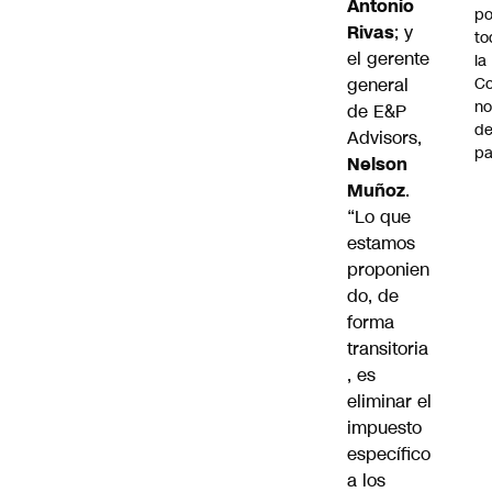
Antonio
po
Rivas
; y
to
el gerente
la
general
Co
n
de E&P
de
Advisors,
pa
Nelson
Muñoz
.
“Lo que
estamos
proponien
do, de
forma
transitoria
, es
eliminar el
impuesto
específico
a los