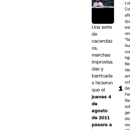
Lu
Co
af
qu
Una serie
ex
un
de
"f
cacerolaz
hu
os,
co
marchas
hi
improvisa
Be
das y
Ve
barricada
an
cr
s hicieron
de
que el
Fe
jueves 4
Ra
de
so
agosto
ge
de 2011
de
pasara a
re