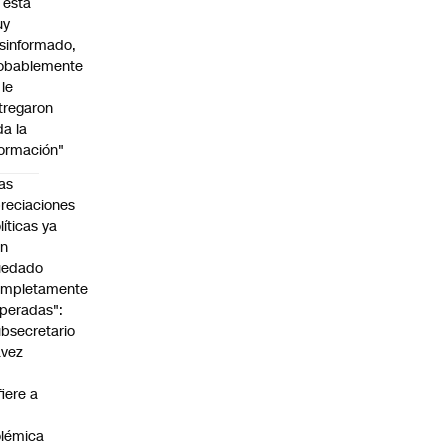
l está
uy
sinformado,
obablemente
 le
tregaron
da la
formación"
as
reciaciones
líticas ya
an
uedado
ompletamente
peradas":
bsecretario
avez
fiere a
lémica