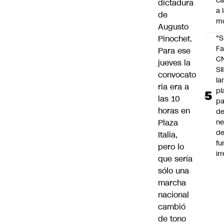
c
dictadura
a 
de
m
Augusto
Pinochet.
"S
Fa
Para ese
C
jueves la
SII
convocato
la
ria era a
pl
las 10
pa
horas en
de
Plaza
ne
d
Italia,
fu
pero lo
ir
que sería
sólo una
marcha
nacional
cambió
de tono