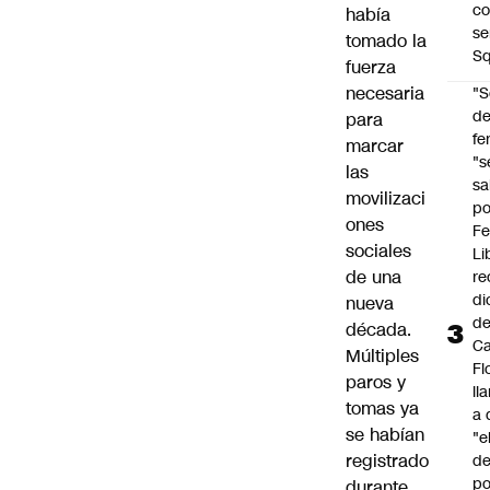
co
había
se
tomado la
Sq
fuerza
necesaria
"S
d
para
fe
marcar
"s
las
sa
movilizaci
po
ones
Fe
sociales
Li
de una
re
di
nueva
d
década.
Ca
Múltiples
Fl
paros y
ll
tomas ya
a 
se habían
"e
registrado
d
po
durante