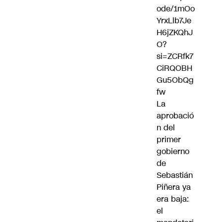
ode/1mOo
YrxLlb7Je
H6jZKQhJ
O?
si=ZCRfk7
CiRQOBH
Gu5ObQg
fw
La
aprobació
n del
primer
gobierno
de
Sebastián
Piñera ya
era baja:
el