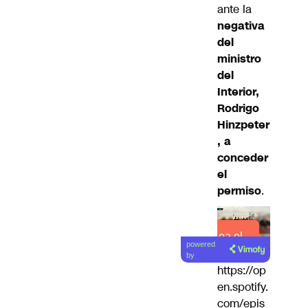
ante la
negativa
del
ministro
del
Interior,
Rodrigo
Hinzpeter
, a
conceder
el
permiso
.
Lea el
powered
artículo
by
https://op
en.spotify.
com/epis