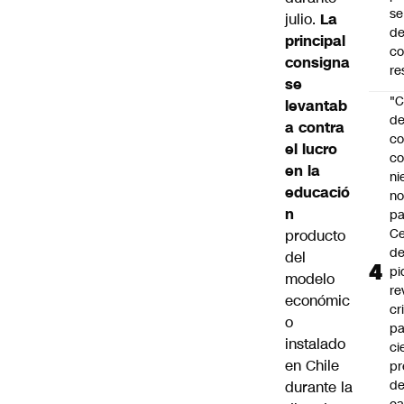
se
julio.
La
de
principal
c
consigna
re
se
"C
levantab
d
a contra
co
el lucro
co
en la
ni
educació
n
n
pa
Ce
producto
de
del
pi
modelo
re
económic
cr
o
pa
instalado
ci
en Chile
pr
d
durante la