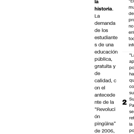
"É
la
m
historia
.
de
La
pr
demanda
no
de los
en
estudiante
to
s de una
in
educación
"L
pública,
ap
gratuita y
po
de
h
calidad, c
q
c
on el
su
antecede
Su
nte de la
P
“Revoluci
se
ón
re
pingüina”
la
de 2006,
po