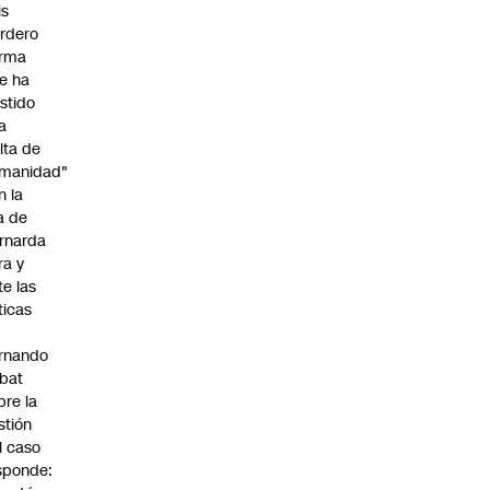
is
rdero
irma
e ha
istido
a
alta de
manidad"
n la
ja de
rnarda
ra y
te las
íticas
rnando
bat
bre la
stión
l caso
sponde: