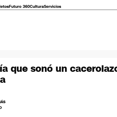
letos
Futuro 360
Cultura
Servicios
día que sonó un cacerolaz
ia
MÁS
O