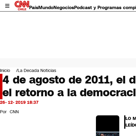
País
Mundo
Negocios
Podcast y Programas comp
País
Mundo
Inicio
La Decada Noticias
Negocios
4 de agosto de 2011, el 
Deportes
el retorno a la democrac
Programas completos
Cultura
Servicios
26- 12- 2019 18:37
Bits
Por
CNN
CNN Data
LO 
CNN tiempo
LEÍD
Futuro 360
Opinión