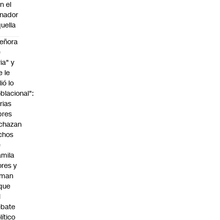
n el
nador
uella
eñora
e
ria" y
e le
lió lo
blacional":
rias
bres
chazan
chos
e
mila
ores y
aman
que
l
ebate
lítico