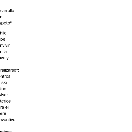
sarrolle
on
speto"
hile
ebe
nvivir
n la
eve y
o
ralizarse":
ntros
 ski
den
visar
iterios
ra el
erre
eventivo
e