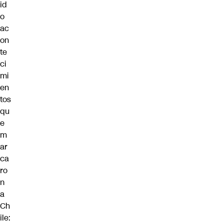
id
o
ac
on
te
ci
mi
en
tos
qu
e
m
ar
ca
ro
n
a
Ch
ile: