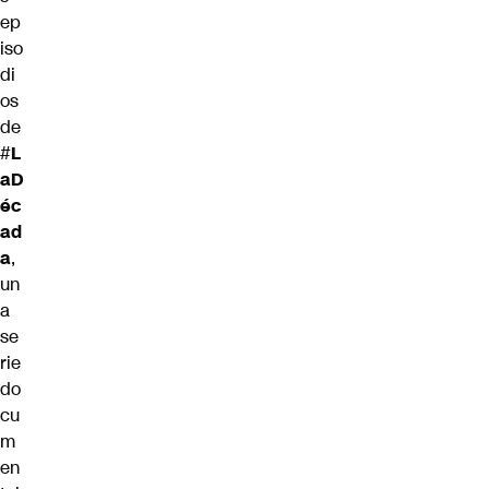
ep
iso
di
os
de
#
L
aD
éc
ad
a
,
un
a
se
rie
do
cu
m
en