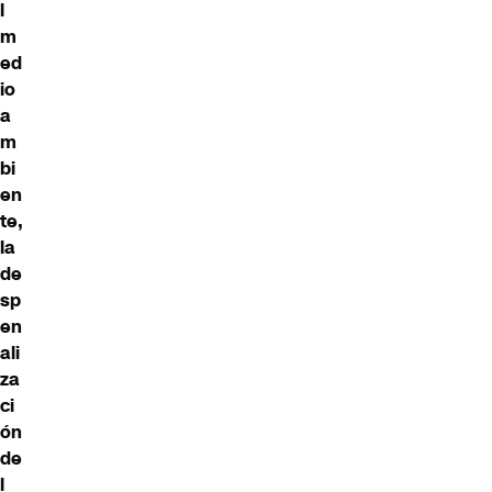
l
m
ed
io
a
m
bi
en
te,
la
de
sp
en
ali
za
ci
ón
de
l