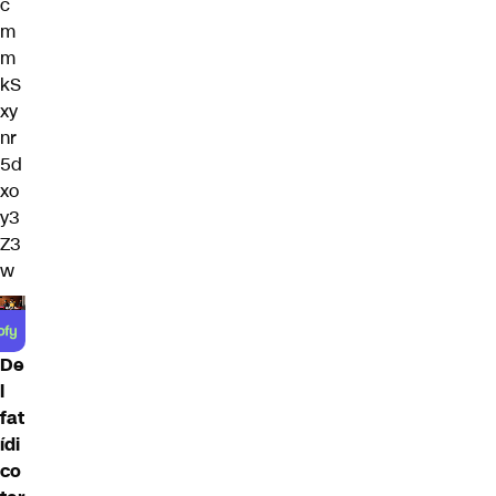
c
m
m
kS
xy
nr
5d
xo
y3
Z3
w
De
l
fat
ídi
co