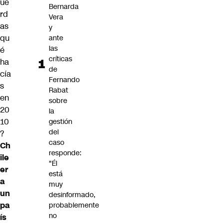
ue
Bernarda
rd
Vera
as
y
qu
ante
las
é
críticas
ha
de
cía
Fernando
s
Rabat
en
sobre
20
la
10
gestión
del
?
caso
Ch
responde:
ile
"Él
er
está
a
muy
un
desinformado,
pa
probablemente
no
ís