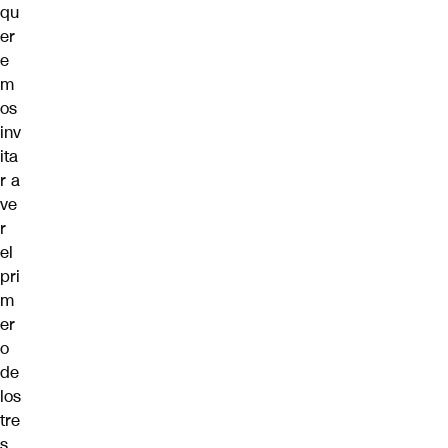
qu
er
e
m
os
inv
ita
r a
ve
r
el
pri
m
er
o
de
los
tre
s