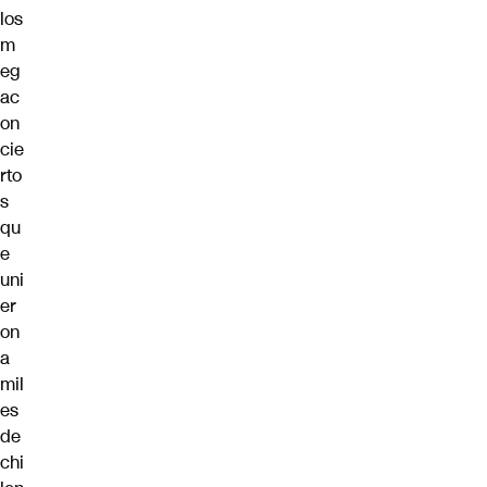
los
m
eg
ac
on
cie
rto
s
qu
e
uni
er
on
a
mil
es
de
chi