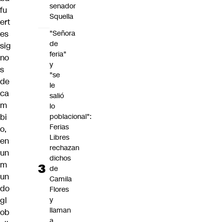
senador
fu
Squella
ert
es
"Señora
de
sig
feria"
no
y
s
"se
de
le
ca
salió
m
lo
bi
poblacional":
Ferias
o,
Libres
en
rechazan
un
dichos
m
de
un
Camila
do
Flores
gl
y
llaman
ob
a