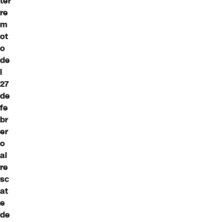
ter
re
m
ot
o
de
l
27
de
fe
br
er
o
al
re
sc
at
e
de