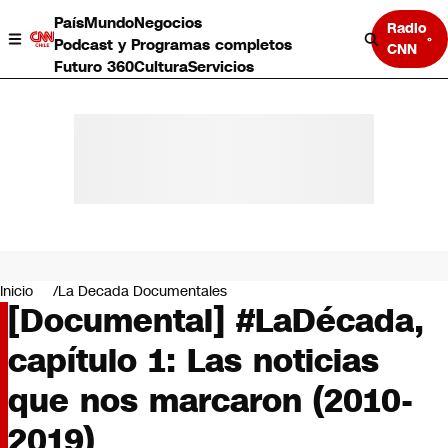
País
Mundo
Negocios
Radio
Podcast y Programas completos
CNN
Futuro 360
Cultura
Servicios
País
Mundo
Negocios
Inicio
La Decada Documentales
[Documental] #LaDécada,
Deportes
Programas completos
capítulo 1: Las noticias
Cultura
Servicios
que nos marcaron (2010-
Bits
CNN Data
2019)
CNN tiempo