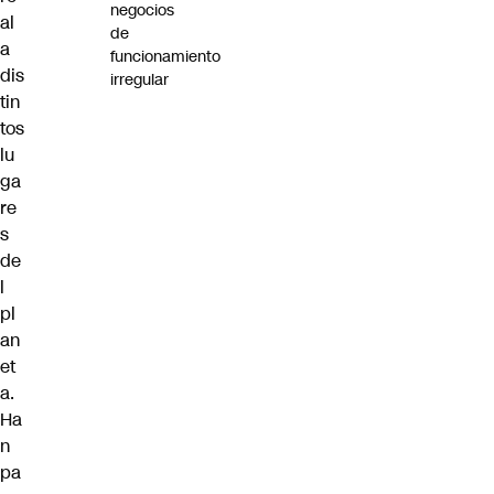
negocios
al
de
a
funcionamiento
dis
irregular
tin
tos
lu
ga
re
s
de
l
pl
an
et
a.
Ha
n
pa