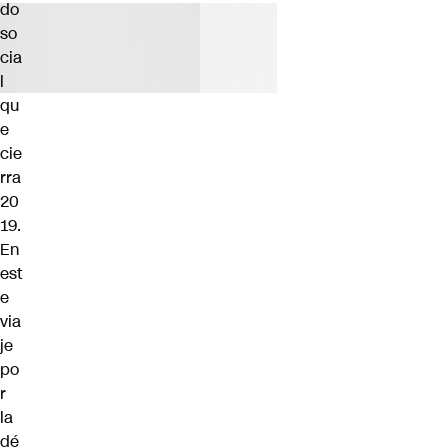
do
so
cia
l
qu
e
cie
rra
20
19.
En
est
e
via
je
po
r
la
dé