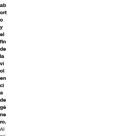
ab
ort
o
y
el
fin
de
la
vi
ol
en
ci
a
de
gé
ne
ro.
Al