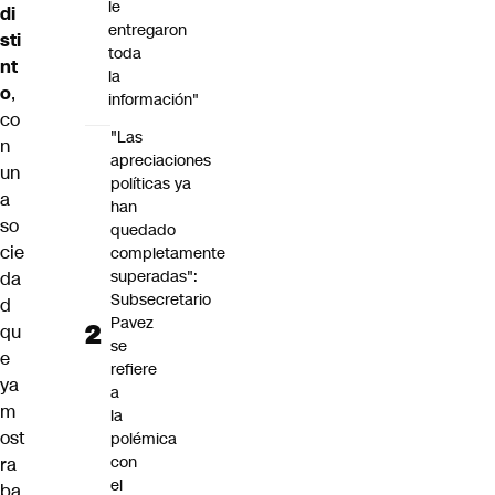
le
di
entregaron
sti
toda
nt
la
o
,
información"
co
"Las
n
apreciaciones
un
políticas ya
a
han
so
quedado
cie
completamente
superadas":
da
Subsecretario
d
Pavez
qu
se
e
refiere
ya
a
m
la
ost
polémica
con
ra
el
ba