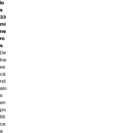
lo
s
33
mi
ne
ro
s
.
De
los
es
cá
nd
alo
s
en
po
líti
ca
a