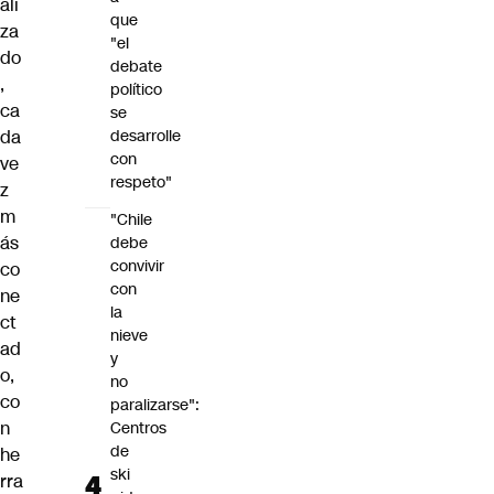
ali
que
za
"el
do
debate
,
político
ca
se
da
desarrolle
con
ve
respeto"
z
m
"Chile
ás
debe
convivir
co
con
ne
la
ct
nieve
ad
y
o,
no
co
paralizarse":
n
Centros
de
he
ski
rra