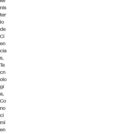
Mi
nis
ter
io
de
Ci
en
cia
s,
Te
cn
olo
gí
a,
Co
no
ci
mi
en