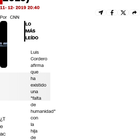
Futuro 360
11- 12- 2019 20:40
Opinión
Por
CNN
LO
MÁS
LEÍDO
Luis
Cordero
afirma
que
ha
existido
una
"falta
de
humanidad"
con
¿T
la
e
hija
ac
de