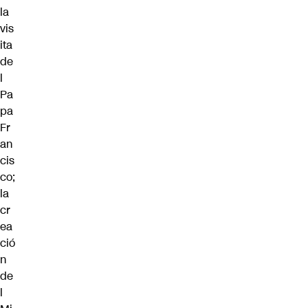
la
vis
ita
de
l
Pa
pa
Fr
an
cis
co;
la
cr
ea
ció
n
de
l