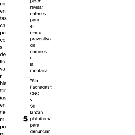
piden
mi
revisar
en
criterios
tas
para
ca
el
pa
cierre
preventivo
ce
de
s
caminos
de
a
lle
la
va
montaña
r
"Sin
his
Fachadas":
tor
CNC
ias
y
en
SII
tie
lanzan
plataforma
m
para
po
denunciar
re