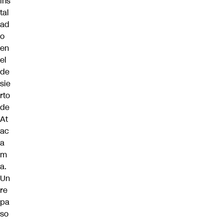
ins
tal
ad
o
en
el
de
sie
rto
de
At
ac
a
m
a.
Un
re
pa
so