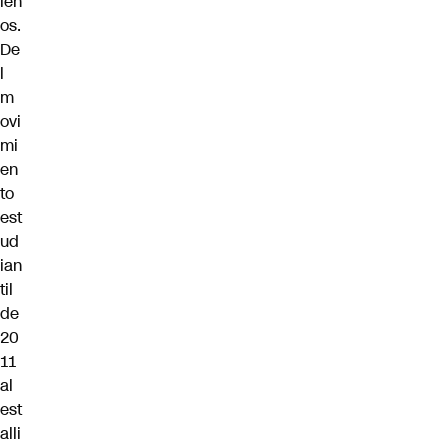
len
os.
De
l
m
ovi
mi
en
to
est
ud
ian
til
de
20
11
al
est
alli