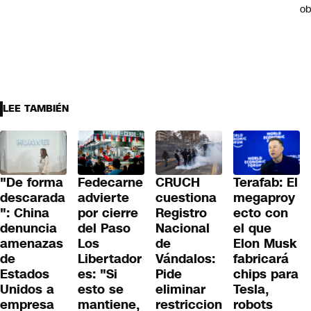
ob
LEE TAMBIÉN
"De forma
Fedecarne
CRUCH
Terafab: El
descarada
advierte
cuestiona
megaproy
": China
por cierre
Registro
ecto con
denuncia
del Paso
Nacional
el que
amenazas
Los
de
Elon Musk
de
Libertador
Vándalos:
fabricará
Estados
es: "Si
Pide
chips para
Unidos a
esto se
eliminar
Tesla,
empresa
mantiene,
restriccion
robots