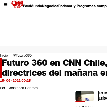
País
Mundo
Negocios
Podcast y Programas comp
País
Mundo
Inicio
#Futuro360
Negocios
Futuro 360 en CNN Chile, 
Deportes
directrices del mañana e
Programas completos
Cultura
Servicios
15- 06- 2022 00:25
Bits
Por
Constanza Cabrera
CNN Data
LO 
CNN tiempo
LEÍD
Futuro 360
Opinión