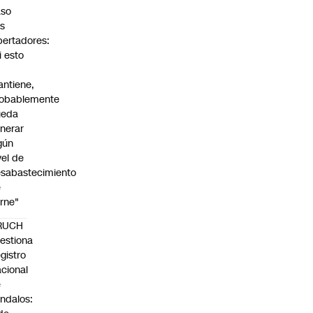
aso
s
bertadores:
i esto
ntiene,
obablemente
ueda
nerar
gún
vel de
sabastecimiento
e
rne"
RUCH
estiona
gistro
cional
e
ndalos: