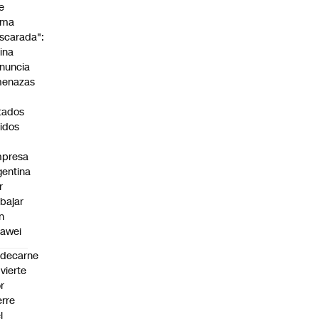
e
rma
scarada":
ina
nuncia
enazas
tados
idos
presa
gentina
r
abajar
n
awei
edecarne
vierte
r
erre
l