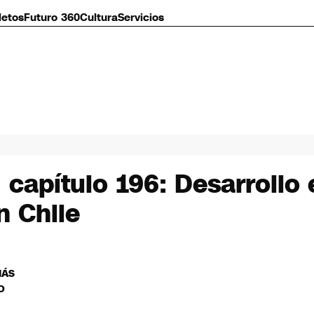
letos
Futuro 360
Cultura
Servicios
capítulo 196: Desarrollo 
n Chile
MÁS
O