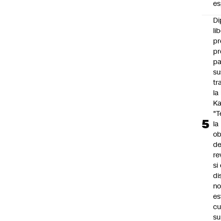
es
Di
li
pr
pr
pa
su
tr
la
Ka
"
la
ob
d
re
si 
di
no
es
cu
su