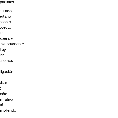
paciales
putado
bertario
esenta
oyecto
ra
spender
ansitoriamente
 Ley
rin:
Tenemos
ligación
e
visar
el
seño
rmativo
tá
mpliendo