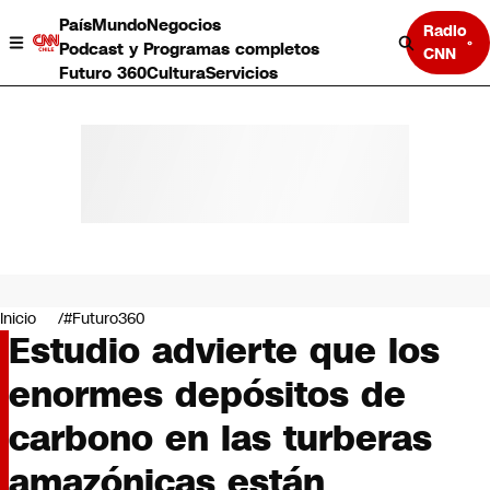
País
Mundo
Negocios
Radio
Podcast y Programas completos
CNN
Futuro 360
Cultura
Servicios
País
Mundo
Negocios
Inicio
#Futuro360
Estudio advierte que los
Deportes
Programas completos
enormes depósitos de
Cultura
Servicios
carbono en las turberas
Bits
CNN Data
amazónicas están
CNN tiempo