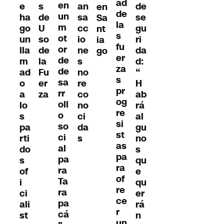
ad
en
e
s
an
de
en
de
un
ha
de
sa
se
Sa
la
m
go
U
cc
gu
nt
s
ot
un
so
io
ri
ia
fu
or
lla
de
ne
da
go
er
de
m
la
s
d:
za
de
ad
Fu
no
“
s
sa
o
er
re
H
pr
rr
a
za
co
ab
og
oll
lo
no
rá
re
o
s
ci
al
si
so
pa
da
gu
st
ci
rti
s
no
as
al
do
s
pa
pa
s
qu
ra
ra
of
e
of
Ta
i
qu
re
ra
ci
er
ce
pa
ali
rá
r
cá
st
n
un