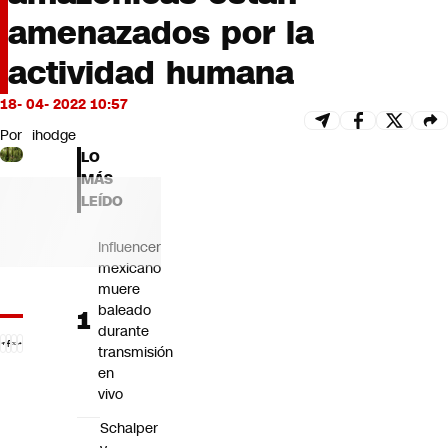
Futuro 360
amenazados por la
Opinión
actividad humana
18- 04- 2022 10:57
Por
ihodge
LO
MÁS
LEÍDO
Influencer
mexicano
muere
baleado
durante
transmisión
en
vivo
Schalper