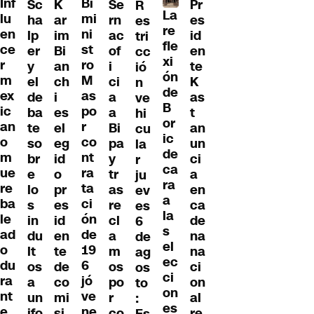
Inf
Bi
Sc
K
Se
Pr
R
La
lu
mi
ha
ar
rn
es
es
re
en
ni
lp
im
ac
id
tri
fle
ce
st
er
Bi
of
en
cc
xi
r
ro
y
an
i
te
ió
ón
m
M
el
ch
ci
K
n
de
ex
as
de
i
a
as
ve
B
ic
po
ba
es
a
t
hi
or
an
r
te
el
Bi
an
cu
ic
o
co
so
eg
pa
un
la
de
m
nt
br
id
y
ci
r
ca
ue
ra
e
o
tr
a
ju
ra
re
ta
lo
pr
as
en
ev
a
ba
ci
s
es
re
ca
es
la
le
ón
in
id
cl
de
6
s
ad
de
du
en
a
na
de
el
o
19
lt
te
m
na
ag
ec
du
6
os
de
os
ci
os
ci
ra
jó
a
co
po
on
to
on
nt
ve
un
mi
r
al
:
es
e
ne
ifo
si
co
re
Es