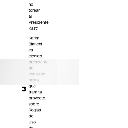
no
torear
al
Presidente
Kast"
Karim
Bianchi
es
elegido
presidente
de
comisión
mixta
que
tramita
proyecto
sobre
Reglas
de
Uso