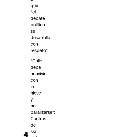
que
"el
debate
político
se
desarrolle
con
respeto"
"Chile
debe
convivir
con
la
nieve
y
no
paralizarse":
Centros
de
ski