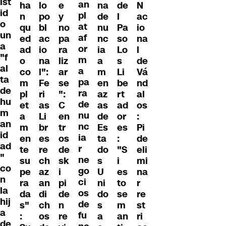
ist
an
ha
lo
e
na
de
N
id
pl
n
po
y
de
l
ac
o
at
qu
bl
no
nu
Pa
io
un
af
ed
ac
pa
nc
so
na
a
or
ad
io
ra
ia
Lo
l
"f
m
o
na
liz
a
s
de
al
a
co
l":
ar
m
Li
Vá
ta
pa
m
Fe
se
en
be
nd
de
ra
pl
ri
":
az
rt
al
hu
de
et
as
C
as
ad
os
m
nu
a
Li
en
de
or
:
an
nc
m
br
tr
Es
es
Pi
id
ia
en
es
os
ta
:
de
ad
r
te
re
de
do
"S
eli
"
ne
su
ch
sk
s
i
mi
co
go
pe
az
i
U
es
na
n
ci
ra
an
pi
ni
to
r
la
os
da
di
de
do
se
re
hij
de
s"
ch
n
s
m
st
a
fu
:
os
re
a
an
ri
de