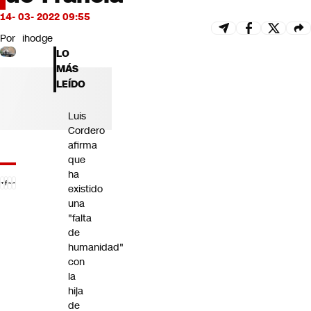
Futuro 360
14- 03- 2022 09:55
Opinión
Por
ihodge
LO
MÁS
LEÍDO
Luis
Cordero
afirma
que
ha
existido
una
"falta
de
humanidad"
con
la
hija
de