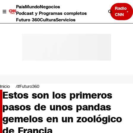
País
Mundo
Negocios
Radio
Podcast y Programas completos
CNN
Futuro 360
Cultura
Servicios
País
Mundo
Negocios
Inicio
#Futuro360
Estos son los primeros
Deportes
Programas completos
pasos de unos pandas
Cultura
Servicios
gemelos en un zoológico
Bits
CNN Data
de Francia
CNN tiempo