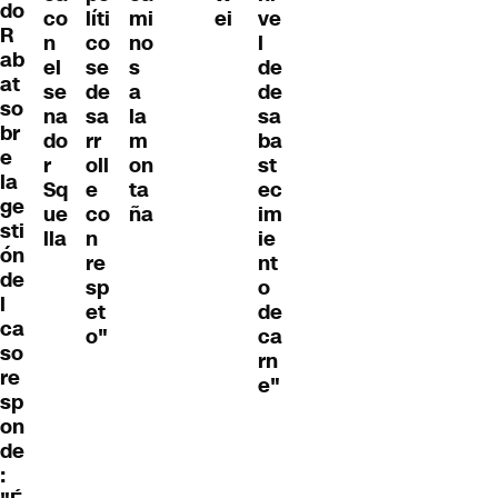
do
co
líti
mi
ei
ve
R
n
co
no
l
ab
el
se
s
de
at
se
de
a
de
so
na
sa
la
sa
br
do
rr
m
ba
e
r
oll
on
st
la
Sq
e
ta
ec
ge
ue
co
ña
im
sti
lla
n
ie
ón
re
nt
de
sp
o
l
et
de
ca
o"
ca
so
rn
re
e"
sp
on
de
: