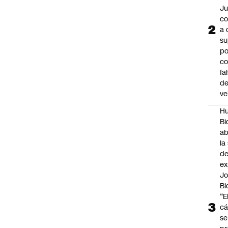
Ju
c
a 
su
po
c
fa
d
ve
Hu
Bi
a
la
de
ex
J
Bi
“E
cá
se