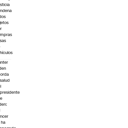
sticia
ondena
dos
jetos
r
ompras
lsas
e
hículos
nter
den
borda
 salud
l
presidente
oe
den:
l
ncer
 ha