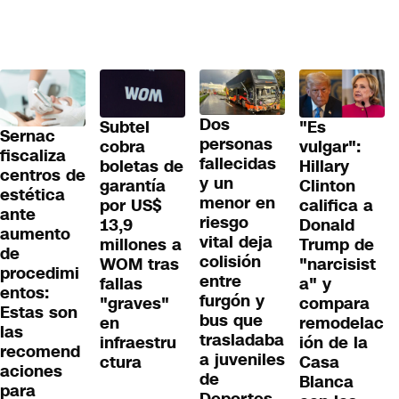
Dos
Subtel
"Es
Sernac
personas
cobra
vulgar":
fiscaliza
fallecidas
boletas de
Hillary
centros de
y un
garantía
Clinton
estética
menor en
por US$
califica a
ante
riesgo
13,9
Donald
aumento
vital deja
millones a
Trump de
de
colisión
WOM tras
"narcisist
procedimi
entre
fallas
a" y
entos:
furgón y
"graves"
compara
Estas son
bus que
en
remodelac
las
trasladaba
infraestru
ión de la
recomend
a juveniles
ctura
Casa
aciones
de
Blanca
para
Deportes