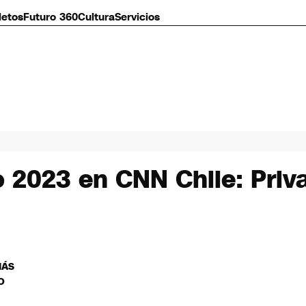
letos
Futuro 360
Cultura
Servicios
 2023 en CNN Chile: Priv
MÁS
O