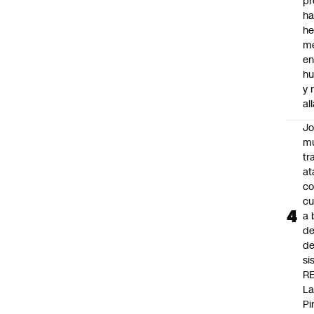
pr
h
h
me
en
hu
y
al
J
mu
tr
at
co
cu
a 
de
de
si
R
L
Pi