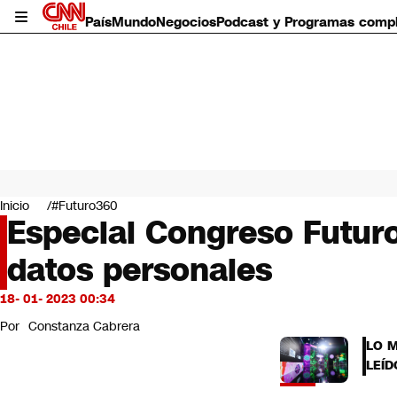
País
Mundo
Negocios
Podcast y Programas comp
País
Mundo
Inicio
#Futuro360
Negocios
Especial Congreso Futuro
Deportes
datos personales
Programas completos
Cultura
Servicios
18- 01- 2023 00:34
Bits
Por
Constanza Cabrera
CNN Data
LO 
CNN tiempo
LEÍD
Futuro 360
Opinión