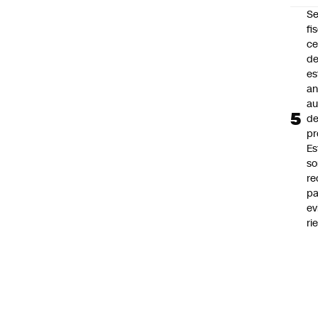
Se
fi
ce
d
es
an
a
d
pr
Es
so
r
pa
ev
ri