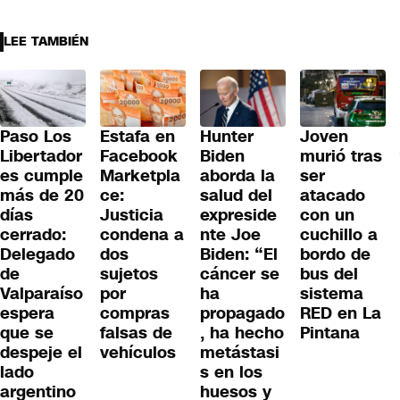
LEE TAMBIÉN
Paso Los
Hunter
Joven
Estafa en
Libertador
Biden
murió tras
Facebook
es cumple
aborda la
ser
Marketpla
más de 20
salud del
atacado
ce:
días
expreside
con un
Justicia
cerrado:
nte Joe
cuchillo a
condena a
Delegado
Biden: “El
bordo de
dos
de
cáncer se
bus del
sujetos
Valparaíso
ha
sistema
por
espera
propagado
RED en La
compras
que se
, ha hecho
Pintana
falsas de
despeje el
metástasi
vehículos
lado
s en los
argentino
huesos y