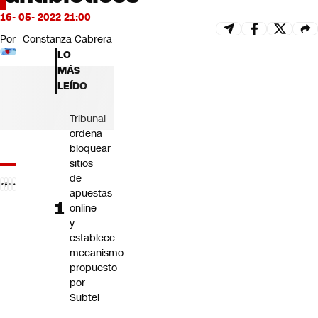
Futuro 360
16- 05- 2022 21:00
Opinión
Por
Constanza Cabrera
LO
MÁS
LEÍDO
Tribunal
ordena
bloquear
sitios
de
apuestas
online
y
establece
mecanismo
propuesto
por
Subtel