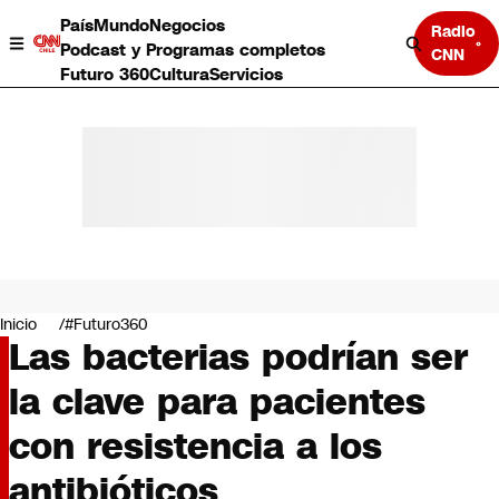
País
Mundo
Negocios
Radio
Podcast y Programas completos
CNN
Futuro 360
Cultura
Servicios
País
Mundo
Negocios
Inicio
#Futuro360
Las bacterias podrían ser
Deportes
Programas completos
la clave para pacientes
Cultura
Servicios
con resistencia a los
Bits
CNN Data
antibióticos
CNN tiempo