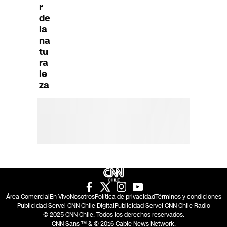
r
de
la
na
tu
ra
le
za
Área Comercial
En Vivo
Nosotros
Política de privacidad
Términos y condiciones
Publicidad Servel CNN Chile Digital
Publicidad Servel CNN Chile Radio
© 2025 CNN Chile. Todos los derechos reservados.
CNN Sans ™ & © 2016 Cable News Network.