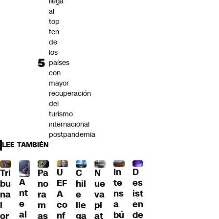
llega
al
top
ten
de
los
países
con
mayor
recuperación
del
turismo
internacional
postpandemia
LEE TAMBIÉN
D
In
U
Tri
Pa
C
N
A
es
te
EF
bu
no
hil
ue
nt
ist
ns
A
na
ra
e
va
e
en
a
co
l
m
lle
pl
al
de
bú
nf
or
as
ga
at