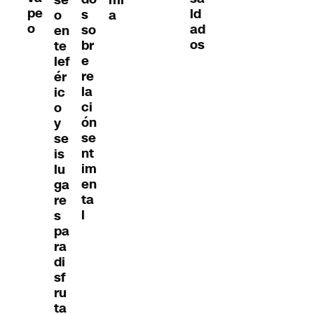
se
mi
pe
ld
s
o
a
o
ad
so
en
os
br
te
e
lef
re
ér
la
ic
ci
o
ón
y
se
se
nt
is
im
lu
en
ga
ta
re
l
s
pa
ra
di
sf
ru
ta