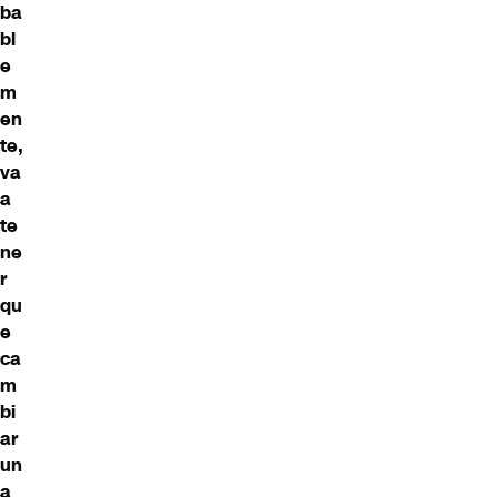
ba
bl
e
m
en
te,
va
a
te
ne
r
qu
e
ca
m
bi
ar
un
a