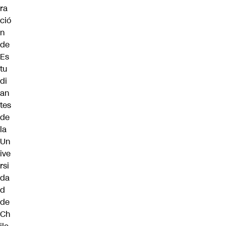
ra
ció
n
de
Es
tu
di
an
tes
de
la
Un
ive
rsi
da
d
de
Ch