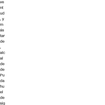
ve
nt
ud
, y
m
ás
tar
de
,
alc
al
de
de
Pu
da
hu
el
de
sig