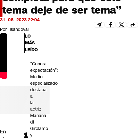
Futuro 360
tema deje de ser tema”
Opinión
31- 08- 2023 22:04
Por
lsandoval
LO
MÁS
LEÍDO
“Genera
expectación”:
Medio
especializado
destaca
a
la
actriz
Mariana
di
Girolamo
En
y