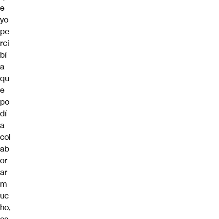
e
yo
pe
rci
bí
a
qu
e
po
dí
a
col
ab
or
ar
m
uc
ho,