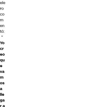
ele
ro
co
m
en
tó:
“
Yo
cr
eo
qu
e
va
m
os
a
lle
ga
r a