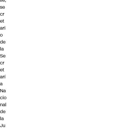
ile,
se
cr
et
ari
o
de
la
Se
cr
et
arí
a
Na
cio
nal
de
la
Ju