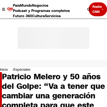
País
Mundo
Negocios
Radio
Podcast y Programas completos
CNN
Futuro 360
Cultura
Servicios
País
Mundo
Negocios
Inicio
Especiales
Patricio Melero y 50 años
Deportes
Programas completos
del Golpe: “Va a tener que
Cultura
Servicios
cambiar una generación
Bits
CNN Data
completa para que este
CNN tiempo