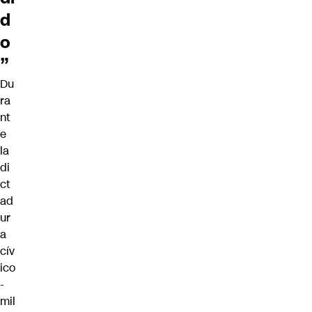
d
o
”
Du
ra
nt
e
la
di
ct
ad
ur
a
cív
ico
-
mil