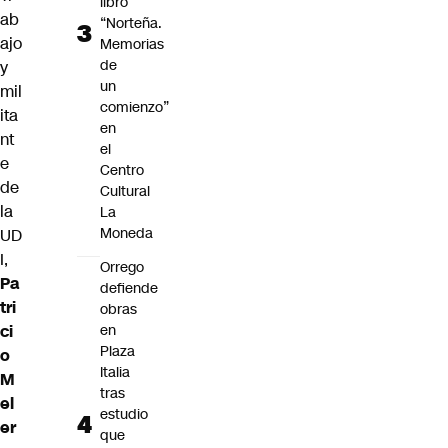
libro
ab
“Norteña.
ajo
Memorias
de
y
un
mil
comienzo”
ita
en
nt
el
e
Centro
de
Cultural
la
La
Moneda
UD
I,
Orrego
Pa
defiende
tri
obras
ci
en
Plaza
o
Italia
M
tras
el
estudio
er
que