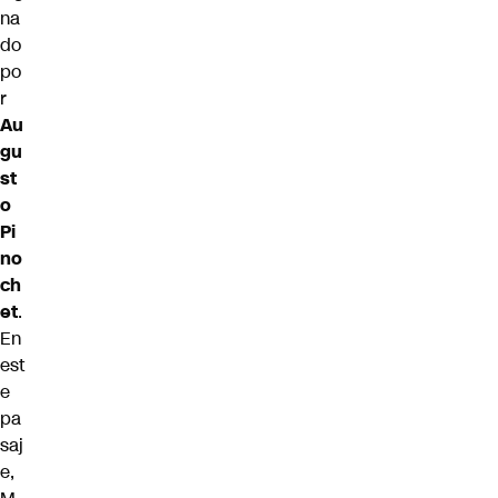
na
do
po
r
Au
gu
st
o
Pi
no
ch
et
.
En
est
e
pa
saj
e,