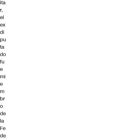
ita
r,
el
ex
di
pu
ta
do
fu
e
mi
e
m
br
o
de
la
Fe
de