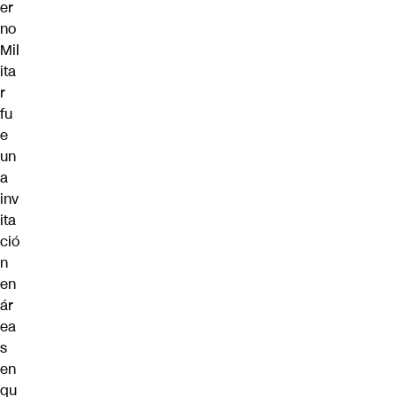
er
no
Mil
ita
r
fu
e
un
a
inv
ita
ció
n
en
ár
ea
s
en
qu