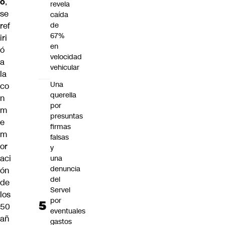
o
,
revela
se
caída
ref
de
67%
iri
en
ó
velocidad
a
vehicular
la
Una
co
querella
n
por
m
presuntas
e
firmas
m
falsas
or
y
aci
una
denuncia
ón
del
de
Servel
los
por
50
eventuales
añ
gastos