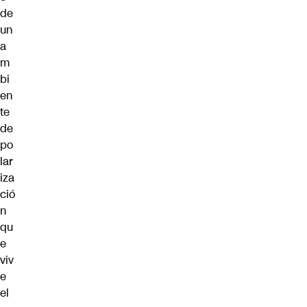
de
un
a
m
bi
en
te
de
po
lar
iza
ció
n
qu
e
viv
e
el