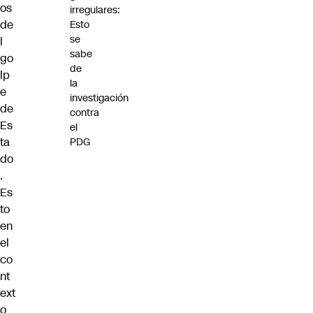
os
irregulares:
de
Esto
se
l
sabe
go
de
lp
la
e
investigación
de
contra
Es
el
ta
PDG
do
.
Es
to
en
el
co
nt
ext
o