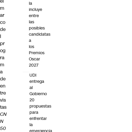
el
la
m
incluye
ar
entre
co
las
posibles
de
candidatas
l
a
pr
los
og
Premios
ra
Oscar
m
2027
a
UDI
de
entrega
en
al
tre
Gobierno
vis
20
propuestas
tas
para
CN
enfrentar
N
la
50
emergencia