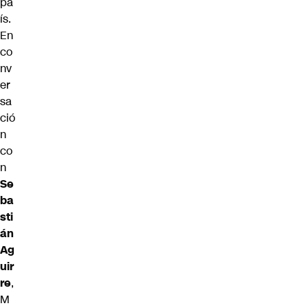
pa
ís.
En
co
nv
er
sa
ció
n
co
n
Se
ba
sti
án
Ag
uir
re
,
M