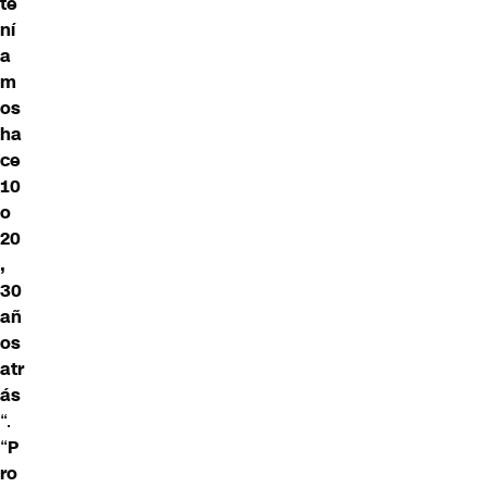
te
ní
a
m
os
ha
ce
10
o
20
,
30
añ
os
atr
ás
“.
“
P
ro