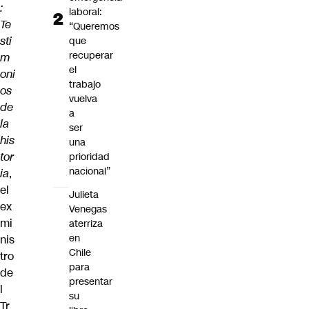
:
laboral:
Te
“Queremos
sti
que
recuperar
m
el
oni
trabajo
os
vuelva
de
a
la
ser
his
una
tor
prioridad
nacional”
ia
,
el
Julieta
ex
Venegas
mi
aterriza
en
nis
Chile
tro
para
de
presentar
l
su
Tr