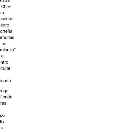
erriza
 Chile
ra
esentar
 libro
orteña.
emorias
 un
mienzo”
 el
ntro
ltural
a
oneda
rego
fiende
ras
n
aza
lia
as