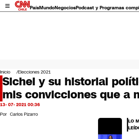
País
Mundo
Negocios
Podcast y Programas comp
País
Mundo
Inicio
Elecciones 2021
Negocios
Sichel y su historial pol
Deportes
mis convicciones que a m
Programas completos
Cultura
Servicios
13- 07- 2021 00:36
Bits
Por
Carlos Pizarro
CNN Data
LO 
CNN tiempo
LEÍD
Futuro 360
Opinión