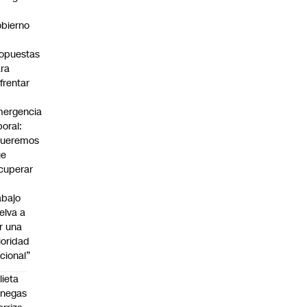
bierno
0
opuestas
ra
frentar
ergencia
boral:
Queremos
ue
cuperar
abajo
elva a
r una
ioridad
cional”
lieta
enegas