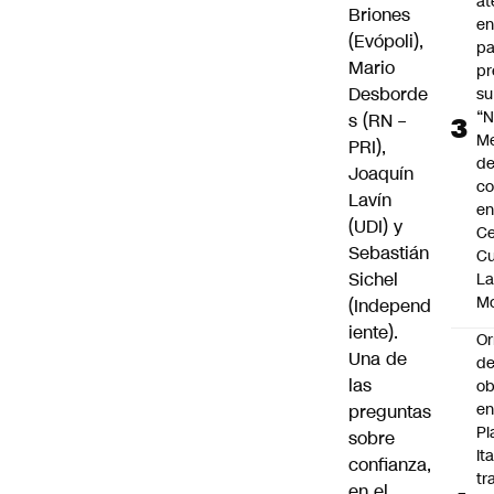
at
Briones
en
(Evópoli),
pa
Mario
pr
Desborde
su
“N
s (RN –
M
PRI),
de
Joaquín
co
Lavín
en
(UDI) y
Ce
Sebastián
Cu
Sichel
L
M
(Independ
iente).
Or
Una de
de
las
ob
e
preguntas
Pl
sobre
Ita
confianza,
tr
en el