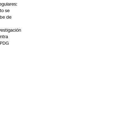
regulares:
to se
be de
vestigación
ntra
 PDG