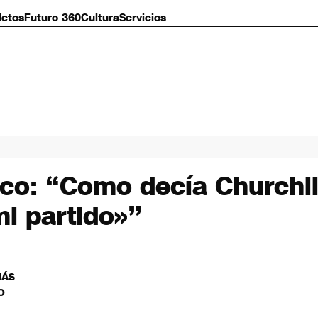
letos
Futuro 360
Cultura
Servicios
ítico: “Como decía Churchil
i partido»”
MÁS
O