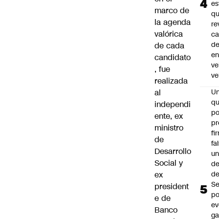
es
marco de
q
la agenda
re
valórica
ca
d
de cada
e
candidato
ve
, fue
ve
realizada
al
U
qu
independi
po
ente, ex
pr
ministro
fi
de
fa
Desarrollo
u
Social y
de
ex
de
Se
president
po
e de
ev
Banco
ga