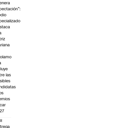
enera
pectación”:
dio
pecializado
staca
a
triz
riana
rolamo
a
cluye
tre las
sibles
ndidatas
los
emios
car
27
I
trega