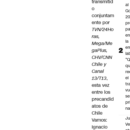
transmitid
al
o
Go
conjuntam
2
ente por
pr
TVN/24Ho
pa
en
ras,
la
Mega/Me
em
gaPlus,
la
CHV/CNN
“
Chile y
q
Canal
re
13/T13
,
el
tr
esta vez
vu
entre los
se
precandid
pr
atos de
na
Chile
Ju
Vamos:
V
Ignacio