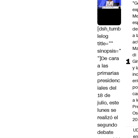
“G
ex
Me
es
[dsh_tumb
de
a l
lelog
ac
title=””
Ma
sinopsis=”
di
”]De cara
Gi
a las
y l
primarias
in
presidenc
en
po
iales del
ca
18 de
a 
julio, este
Pr
lunes se
Os
realizó el
20
segundo
UD
debate
en