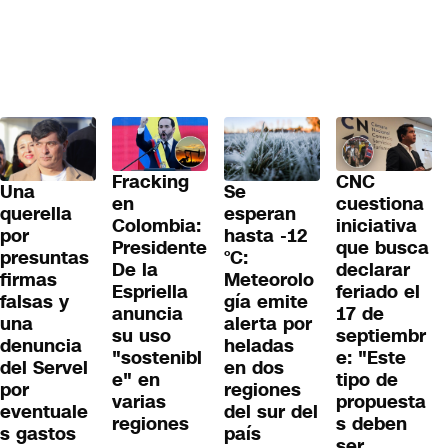
Fracking
CNC
Una
Se
en
cuestiona
querella
esperan
Colombia:
iniciativa
por
hasta -12
Presidente
que busca
presuntas
°C:
De la
declarar
firmas
Meteorolo
Espriella
feriado el
falsas y
gía emite
anuncia
17 de
una
alerta por
su uso
septiembr
denuncia
heladas
"sostenibl
e: "Este
del Servel
en dos
e" en
tipo de
por
regiones
varias
propuesta
eventuale
del sur del
regiones
s deben
s gastos
país
ser