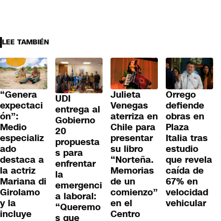
LEE TAMBIÉN
“Genera
Julieta
Orrego
UDI
expectaci
Venegas
defiende
entrega al
ón”:
aterriza en
obras en
Gobierno
Medio
Chile para
Plaza
20
especializ
presentar
Italia tras
propuesta
ado
su libro
estudio
s para
destaca a
“Norteña.
que revela
enfrentar
la actriz
Memorias
caída de
la
Mariana di
de un
67% en
emergenci
Girolamo
comienzo”
velocidad
a laboral:
y la
en el
vehicular
“Queremo
incluye
Centro
s que