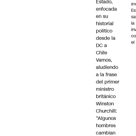
Estado,
ir
enfocada
Es
en su
sa
historial
la
in
político
co
desde la
el
DC a
Chile
Vamos,
aludiendo
a la frase
del primer
ministro
británico
Winston
Churchill:
“Algunos
hombres
cambian