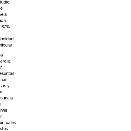
tudio
ue
vela
ída
e 67%
n
locidad
hicular
na
erella
r
esuntas
rmas
lsas y
na
nuncia
l
rvel
r
entuales
stos