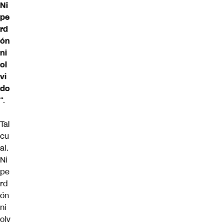
Ni
pe
rd
ón
ni
ol
vi
do
“.
Tal
cu
al.
Ni
pe
rd
ón
ni
olv