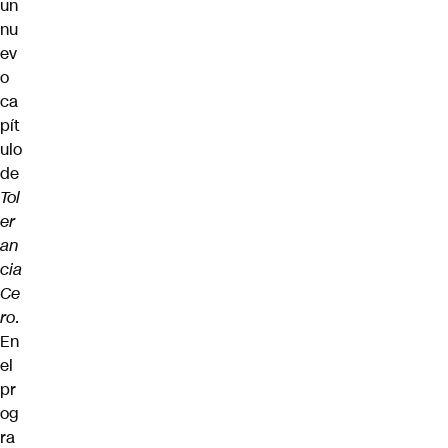
un
nu
ev
o
ca
pít
ulo
de
Tol
er
an
cia
Ce
ro
.
En
el
pr
og
ra