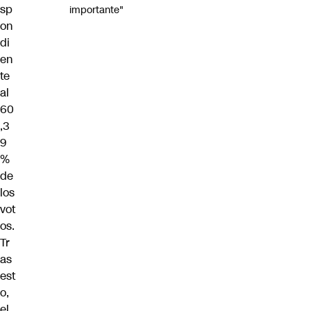
sp
importante"
on
di
en
te
al
60
,3
9
%
de
los
vot
os.
Tr
as
est
o,
el