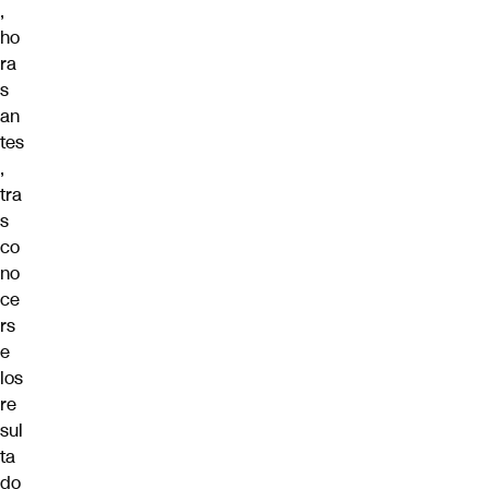
,
ho
ra
s
an
tes
,
tra
s
co
no
ce
rs
e
los
re
sul
ta
do