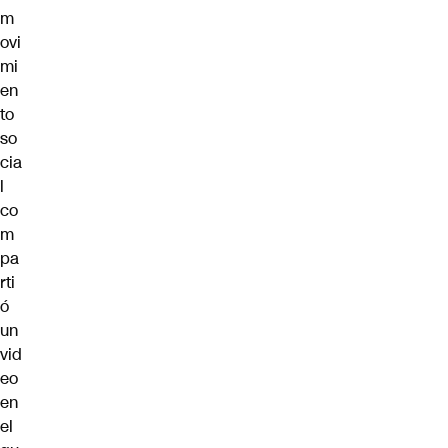
m
ovi
mi
en
to
so
cia
l
co
m
pa
rti
ó
un
vid
eo
en
el