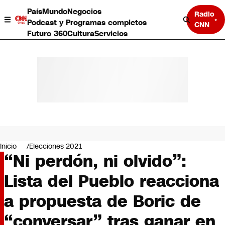
País
Mundo
Negocios
Radio
Podcast y Programas completos
CNN
Futuro 360
Cultura
Servicios
País
Mundo
Negocios
Inicio
Elecciones 2021
“Ni perdón, ni olvido”:
Deportes
Programas completos
Lista del Pueblo reacciona
Cultura
Servicios
a propuesta de Boric de
Bits
CNN Data
“conversar” tras ganar en
CNN tiempo