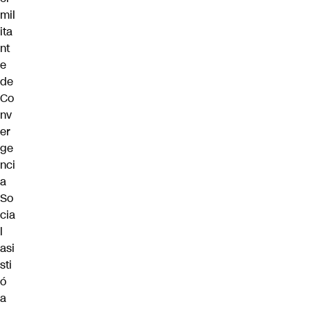
mil
ita
nt
e
de
Co
nv
er
ge
nci
a
So
cia
l
asi
sti
ó
a