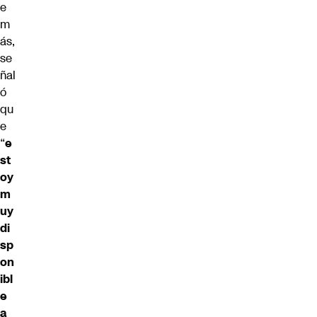
e
m
ás,
se
ñal
ó
qu
e
“
e
st
oy
m
uy
di
sp
on
ibl
e
a