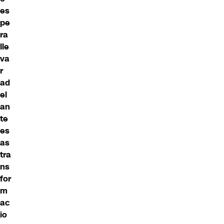
es
pe
ra
lle
va
r
ad
el
an
te
es
as
tra
ns
for
m
ac
io