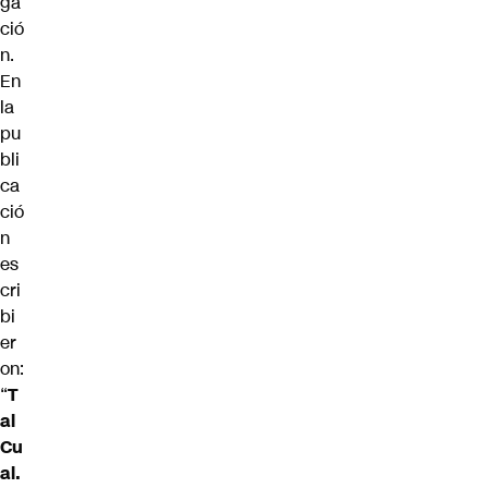
ga
ció
n.
En
la
pu
bli
ca
ció
n
es
cri
bi
er
on:
“
T
al
Cu
al.