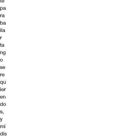
te
pa
ra
ba
ila
r
ta
ng
o
se
re
qu
ier
en
do
s,
y
mi
dis