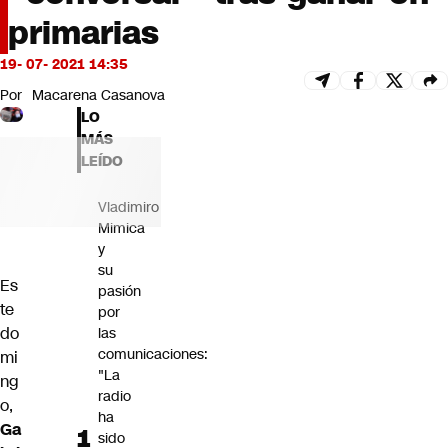
Futuro 360
primarias
Opinión
19- 07- 2021 14:35
Por
Macarena Casanova
LO
MÁS
LEÍDO
Vladimiro
Mimica
y
su
Es
pasión
te
por
do
las
comunicaciones:
mi
"La
ng
radio
o,
ha
Ga
sido