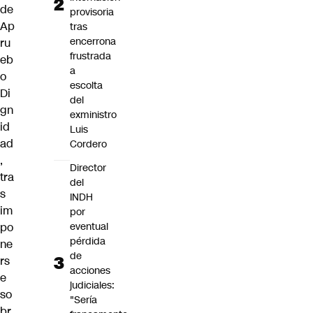
de
provisoria
Ap
tras
encerrona
ru
frustrada
eb
a
o
escolta
Di
del
gn
exministro
id
Luis
ad
Cordero
,
Director
tra
del
s
INDH
im
por
eventual
po
pérdida
ne
de
rs
acciones
e
judiciales:
so
"Sería
br