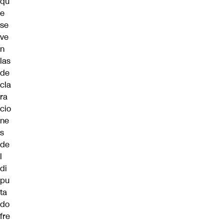
qu
e
se
ve
n
las
de
cla
ra
cio
ne
s
de
l
di
pu
ta
do
fre