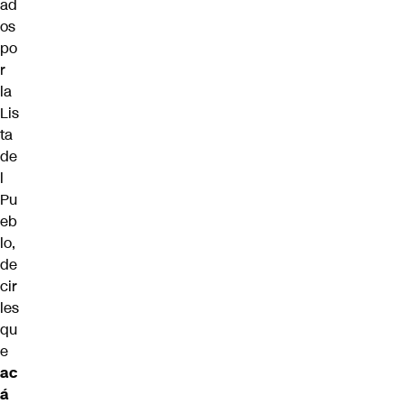
ad
os
po
r
la
Lis
ta
de
l
Pu
eb
lo,
de
cir
les
qu
e
ac
á