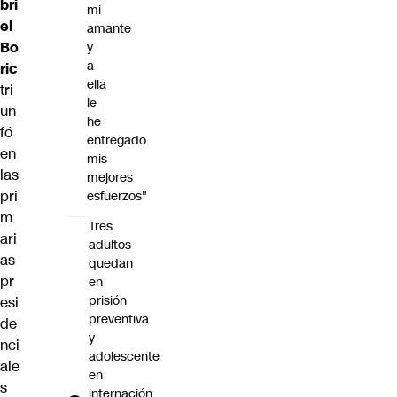
bri
mi
el
amante
Bo
y
a
ric
ella
tri
le
un
he
fó
entregado
en
mis
las
mejores
pri
esfuerzos"
m
Tres
ari
adultos
as
quedan
pr
en
prisión
esi
preventiva
de
y
nci
adolescente
ale
en
s
internación