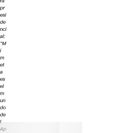
ra
pr
esi
de
nci
al:
“M
i
m
et
a
es
el
m
un
do
de
l
Ap