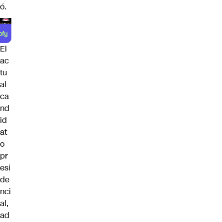
ó.
El
ac
tu
al
ca
nd
id
at
o
pr
esi
de
nci
al,
ad