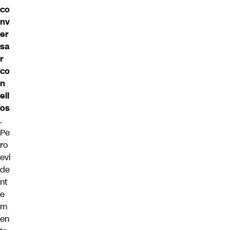
co
nv
er
sa
r
co
n
ell
os
.
Pe
ro
evi
de
nt
e
m
en