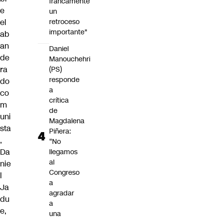
francamente
e
un
retroceso
el
importante"
ab
an
Daniel
de
Manouchehri
ra
(PS)
responde
do
a
co
crítica
m
de
uni
Magdalena
sta
Piñera:
,
“No
Da
llegamos
al
nie
Congreso
l
a
Ja
agradar
du
a
e,
una