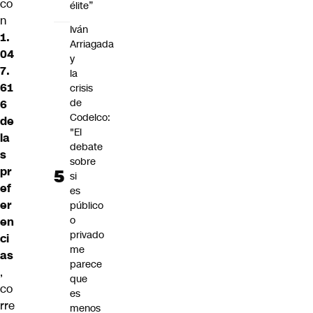
co
élite”
n
Iván
1.
Arriagada
04
y
7.
la
61
crisis
de
6
Codelco:
de
"El
la
debate
s
sobre
pr
si
ef
es
er
público
o
en
privado
ci
me
as
parece
,
que
co
es
rre
menos