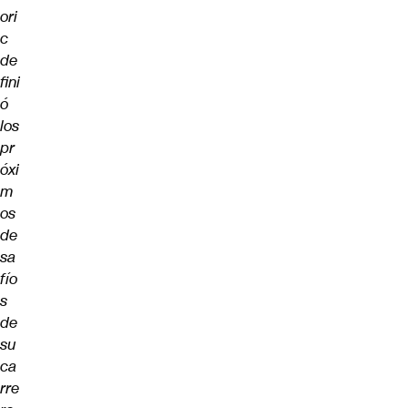
ori
c
de
fini
ó
los
pr
óxi
m
os
de
sa
fío
s
de
su
ca
rre