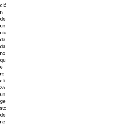
ció
n
de
un
ciu
da
da
no
qu
e
re
ali
za
un
ge
sto
de
ne