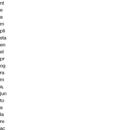
nt
e
a
m
pli
sta
en
el
pr
og
ra
m
a
,
jun
to
a
la
re
ac