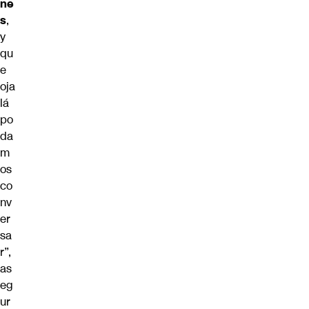
ne
s
,
y
qu
e
oja
lá
po
da
m
os
co
nv
er
sa
r”,
as
eg
ur