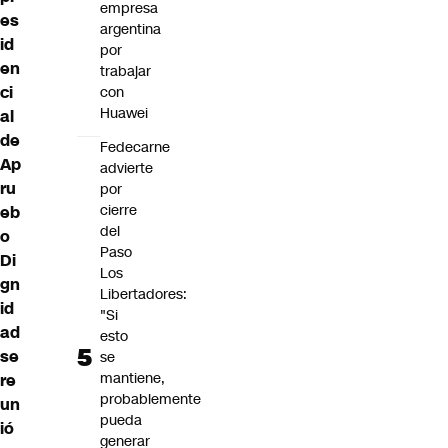
empresa
es
argentina
id
por
en
trabajar
ci
con
Huawei
al
de
Fedecarne
Ap
advierte
ru
por
cierre
eb
del
o
Paso
Di
Los
gn
Libertadores:
id
"Si
ad
esto
se
se
mantiene,
re
probablemente
un
pueda
ió
generar