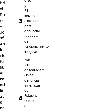
CNC
bri
y
el
SII
Bo
lanzan
ric
plataforma
y
para
denunciar
Jo
negocios
sé
de
An
funcionamiento
to
irregular
nio
"De
Ka
forma
st,
descarada":
el
China
ca
denuncia
nd
amenazas
id
de
Estados
at
Unidos
o
a
pr