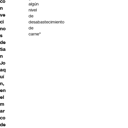
co
algún
n
nivel
ve
de
ci
desabastecimiento
de
no
carne"
s
de
Sa
n
Jo
aq
uí
n,
en
el
m
ar
co
de