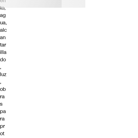
en
to,
ag
ua,
alc
an
tar
illa
do
,
luz
,
ob
ra
s
pa
ra
pr
ot