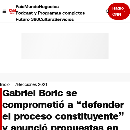
País
Mundo
Negocios
Radio
Podcast y Programas completos
CNN
Futuro 360
Cultura
Servicios
País
Mundo
Negocios
Inicio
Elecciones 2021
Gabriel Boric se
Deportes
Programas completos
comprometió a “defender
Cultura
Servicios
el proceso constituyente”
Bits
CNN Data
y anunció propuestas en
CNN tiempo