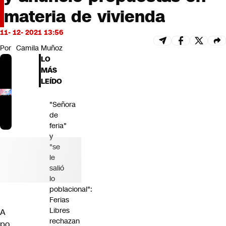
Futuro 360
materia de vivienda
Opinión
11- 12- 2021 13:56
Por
Camila Muñoz
LO
MÁS
LEÍDO
"Señora
de
feria"
y
"se
le
salió
lo
poblacional":
Ferias
Libres
A
rechazan
po