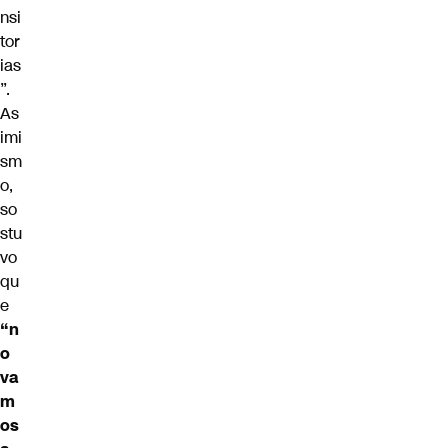
nsi
tor
ias
”.
As
imi
sm
o,
so
stu
vo
qu
e
“n
o
va
m
os