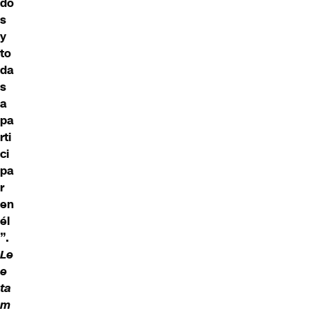
do
s
y
to
da
s
a
pa
rti
ci
pa
r
en
él
”.
Le
e
ta
m