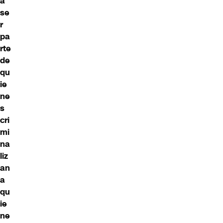
a
se
r
pa
rte
de
qu
ie
ne
s
cri
mi
na
liz
an
a
qu
ie
ne