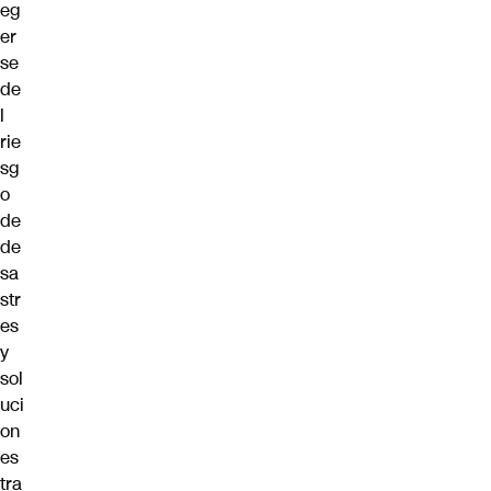
eg
er
se
de
l
rie
sg
o
de
de
sa
str
es
y
sol
uci
on
es
tra