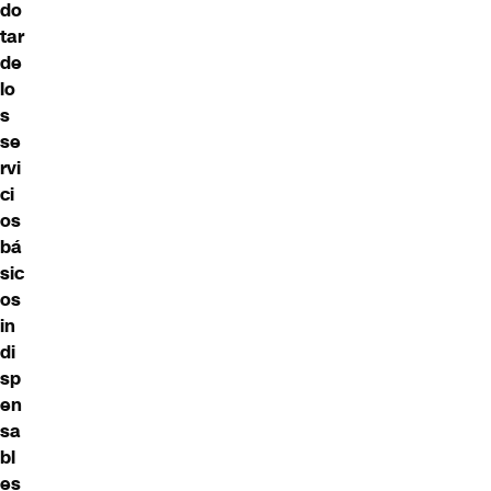
do
tar
de
lo
s
se
rvi
ci
os
bá
sic
os
in
di
sp
en
sa
bl
es