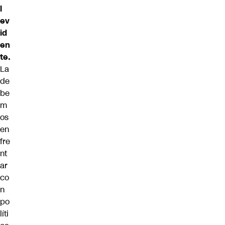
l
ev
id
en
te.
La
de
be
m
os
en
fre
nt
ar
co
n
po
líti