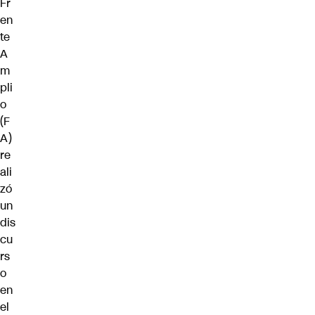
Fr
en
te
A
m
pli
o
(F
A)
re
ali
zó
un
dis
cu
rs
o
en
el