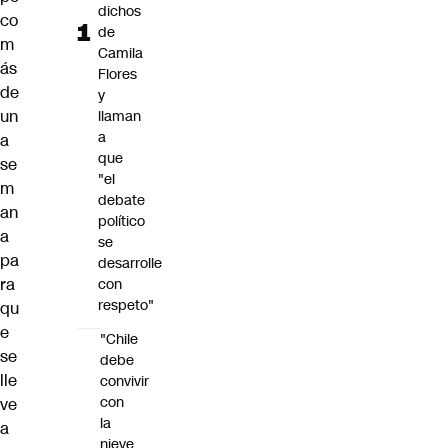
dichos
co
de
m
Camila
ás
Flores
de
y
un
llaman
a
a
que
se
"el
m
debate
an
político
a
se
pa
desarrolle
ra
con
respeto"
qu
e
"Chile
se
debe
lle
convivir
con
ve
la
a
nieve