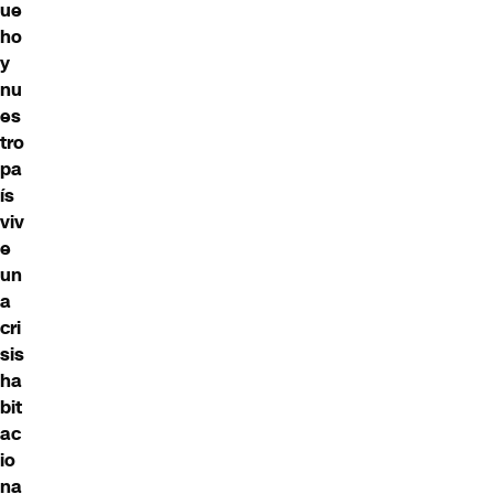
ue
ho
y
nu
es
tro
pa
ís
viv
e
un
a
cri
sis
ha
bit
ac
io
na