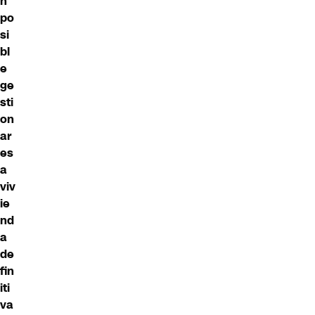
n
po
si
bl
e
ge
sti
on
ar
es
a
viv
ie
nd
a
de
fin
iti
va