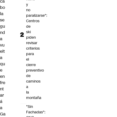
ca
y
bo
no
la
paralizarse":
se
Centros
gu
de
ski
nd
piden
a
revisar
vu
criterios
elt
para
a
el
qu
cierre
e
preventivo
de
en
caminos
fre
a
nt
la
ar
montaña
á
"Sin
a
Fachadas":
Ga