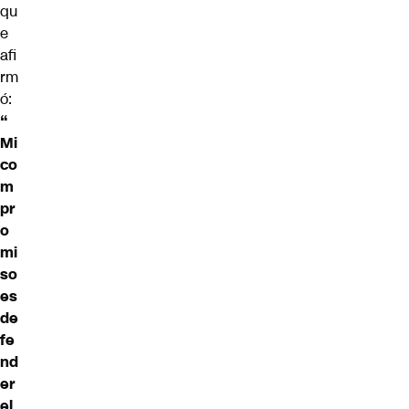
qu
e
afi
rm
ó:
“
Mi
co
m
pr
o
mi
so
es
de
fe
nd
er
el