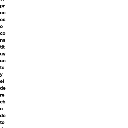
pr
oc
es
o
co
ns
tit
uy
en
te
y
el
de
re
ch
o
de
to