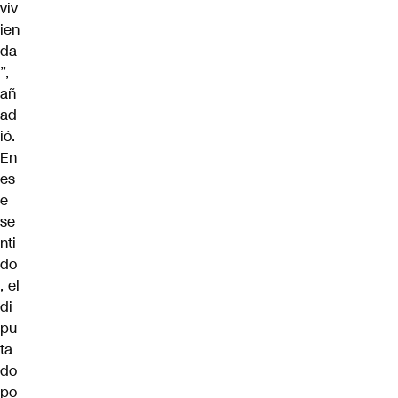
viv
ien
da
”,
añ
ad
ió.
En
es
e
se
nti
do
, el
di
pu
ta
do
po